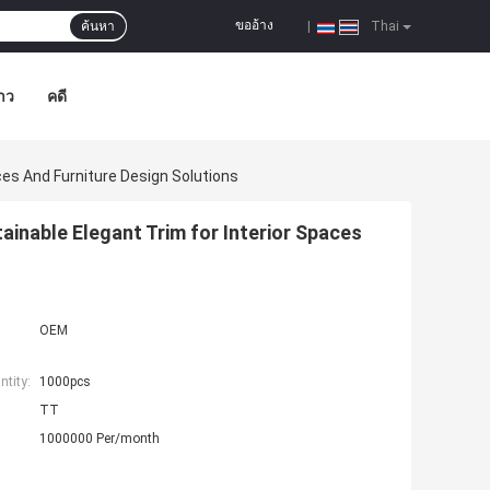
ขออ้าง
ค้นหา
|
Thai
าว
คดี
es And Furniture Design Solutions
nable Elegant Trim for Interior Spaces
OEM
tity:
1000pcs
TT
1000000 Per/month