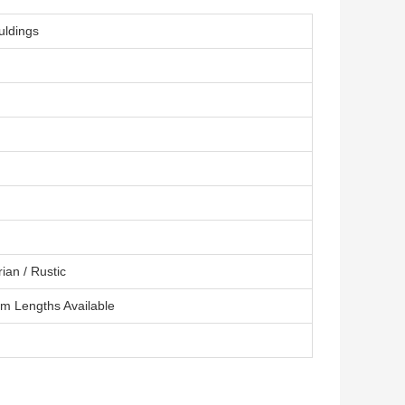
ldings
rian / Rustic
om Lengths Available