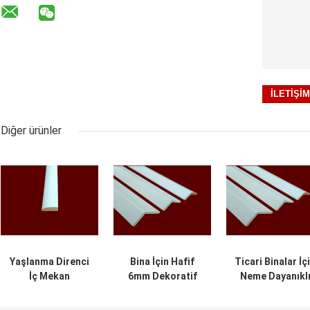
Diğer ürünler
Yaşlanma Direnci
Bina İçin Hafif
Ticari Binalar İç
İç Mekan
6mm Dekoratif
Neme Dayanıkl
Dekoratif Ahşap
Ahşap Kalıp 2.44m
Dekoratif Ahşa
Pervazlar Çevre
Pervazlar