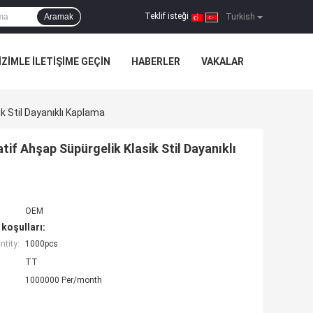
Teklif isteği
Aramak
|
Turkish
IZIMLE ILETIŞIME GEÇIN
HABERLER
VAKALAR
k Stil Dayanıklı Kaplama
if Ahşap Süpürgelik Klasik Stil Dayanıklı
OEM
koşulları:
tity:
1000pcs
TT
1000000 Per/month