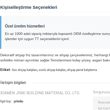
Kişiselleştirme Seçenekleri
Özel üretim hizmetleri
En az 1000 adet sipariş miktarıyla kapsamlı OEM özelleştirme sunu
işlemler için uygun TT seçeneklerini içerir.
Dekoratif ahşap friz tasarımlarımız ve ahşap çerçevelerimiz, herhangi bir 
sofistike mimari ayrıntılar sağlar.Temizlenmesi kolay yüzey, asgari bakım 
,
,
Etiket:
Süs ahşap kalıpları
süslü ahşap kalıplar
ahşap panel kalıplama
İletişim bilgileri
Sorgunuzu
XIAMEN JINXI BUILDING MATERIAL CO., LTD.
İlgili kişi:
johnliu