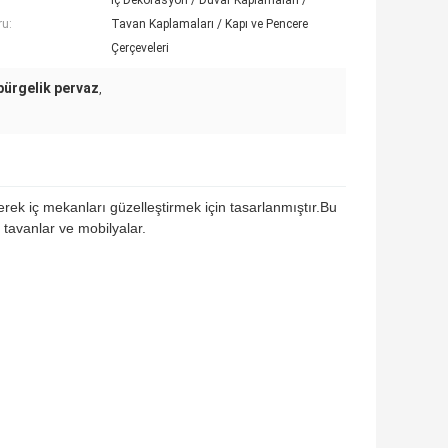
İç Dekorasyon / Duvar Kaplamaları /
u:
Tavan Kaplamaları / Kapı ve Pencere
Çerçeveleri
pürgelik pervaz
,
rerek iç mekanları güzelleştirmek için tasarlanmıştır.Bu
 tavanlar ve mobilyalar.