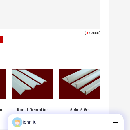
(
0
/ 3000)
in
Konut Decration
5.4m 5.6m
ı
için Neme
Dekoratif Ahşap
johnliu
p
Dayanıklı Ahşap
Pervazlar Neme
Mobilya Kalıpları
Dayanıklı SGS