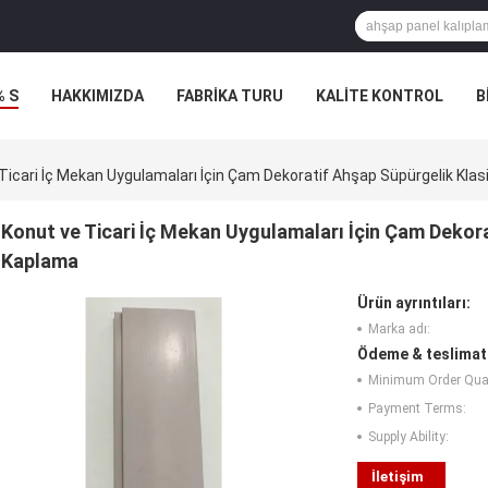
% S
HAKKIMIZDA
FABRIKA TURU
KALITE KONTROL
B
Ticari İç Mekan Uygulamaları İçin Çam Dekoratif Ahşap Süpürgelik Klasi
Konut ve Ticari İç Mekan Uygulamaları İçin Çam Dekorat
Kaplama
Ürün ayrıntıları:
Marka adı:
Ödeme & teslimat 
Minimum Order Quan
Payment Terms:
Supply Ability:
İletişim