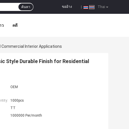
ขออ้าง
ค้นหา
|
Thai
าว
คดี
 Commercial Interior Applications
 Style Durable Finish for Residential
OEM
tity:
1000pcs
TT
1000000 Per/month