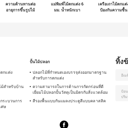
ความต้านทานต่อ
แม่พิมพ์ไม้ตกแต่ง 6
เครือเถาไม้ตกแต่
อายุการขึ้นรูปไม้
มม. น้ำหนักเบา
ป้องกันความชื้น
ตกแต่งในร่มเป็น
2.44 ม. สำหรับงาน
สำหรับอาคาร
มิตรกับสิ่งแวดล้อม
อาคาร
พาณิชย์
ทิ้ง
ปั้นไม้ปลอก
ม้ตกแต่ง
ปลอกไม้ที่กำหนดเองบรรจุส่งออกมาตรฐาน
สำหรับการตกแต่ง
ไม้สำหรับบ้าน
ความสามารถในการต้านการกัดกร่อนที่ดี
เยี่ยมไม้ปลอกปั้นวัสดุเป็นมิตรกับสิ่งแวดล้อม
วยกระบวนการ
สีรองพื้นแบบกันแมลงประตูสีแบบคลาสสิค
ิเศษ