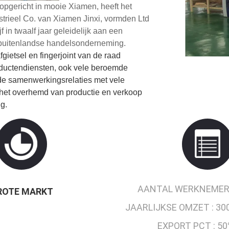
opgericht in mooie Xiamen, heeft het
strieel Co. van Xiamen Jinxi, vormden Ltd
 in twaalf jaar geleidelijk aan een
e buitenlandse handelsonderneming.
fgietsel en fingerjoint van de raad
oductendiensten, ook vele beroemde
de samenwerkingsrelaties met vele
het overhemd van productie en verkoop
g.
AANTAL WERKNEMER
ROTE MARKT
JAARLIJKSE OMZET :
30
EXPORT PCT :
50