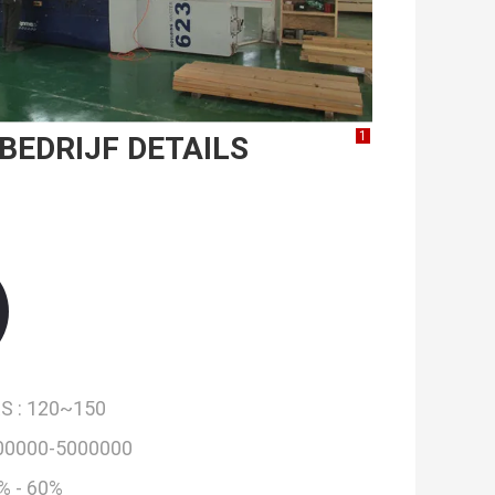
1
BEDRIJF DETAILS
S :
120~150
00000-5000000
% - 60%