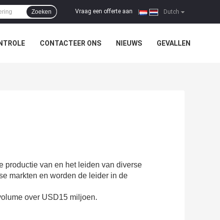
Vraag een offerte aan
Zoeken
|
Dutch
NTROLE
CONTACTEER ONS
NIEUWS
GEVALLEN
e productie van en het leiden van diverse
e markten en worden de leider in de
oervolume over USD15 miljoen.