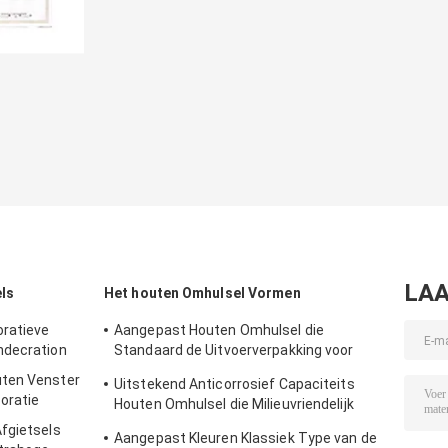
LAA
ls
Het houten Omhulsel Vormen
oratieve
Aangepast Houten Omhulsel die
ndecration
Standaard de Uitvoerverpakking voor
Decoratie vormen
uten Venster
Uitstekend Anticorrosief Capaciteits
oratie
Houten Omhulsel die Milieuvriendelijk
Materiaal vormen
fgietsels
Aangepast Kleuren Klassiek Type van de