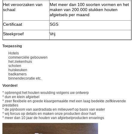
Het veroorzaken van
Met meer dan 100 soorten vormen en het
schaal
maken van 200.000 stukken houten
afgietsels per maand
Certificaat
SGS
Steekproef
Vrij
Toepassing
Hotels
commerciële gebouwen
het ziekenhuis
scholen
huiskeuken
badkamers
binnendecoratie etc.
Voordeel
* opbrengst het houten woulding volgens uw ontwerp
* dun en klein afgietsel
* zeer flexibele en goede klaargemaakte met een laag bedekte zelfklevende
prestaties
* de pijnboom van aardradiata en milieuverf op basis van water
* wij forcus op details en maken onze producten door hart
* meer dan 10 jaar de houten van afgietselproducten ervarings