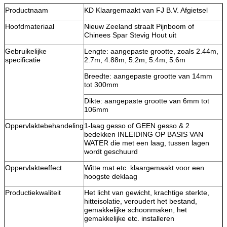
Productnaam
KD Klaargemaakt van FJ B.V. Afgietsel
Hoofdmateriaal
Nieuw Zeeland straalt Pijnboom of
Chinees Spar Stevig Hout uit
Gebruikelijke
Lengte: aangepaste grootte, zoals 2.44m,
specificatie
2.7m, 4.88m, 5.2m, 5.4m, 5.6m
Breedte: aangepaste grootte van 14mm
tot 300mm
Dikte: aangepaste grootte van 6mm tot
106mm
Oppervlaktebehandeling
1-laag gesso of GEEN gesso & 2
bedekken INLEIDING OP BASIS VAN
WATER die met een laag, tussen lagen
wordt geschuurd
Oppervlakteeffect
Witte mat etc. klaargemaakt voor een
hoogste deklaag
Productiekwaliteit
Het licht van gewicht, krachtige sterkte,
hitteisolatie, veroudert het bestand,
gemakkelijke schoonmaken, het
gemakkelijke etc. installeren