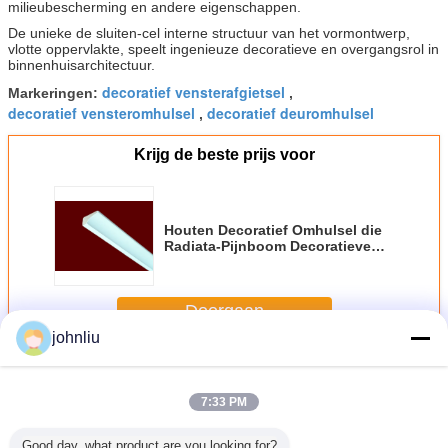
milieubescherming en andere eigenschappen.
De unieke de sluiten-cel interne structuur van het vormontwerp,
vlotte oppervlakte, speelt ingenieuze decoratieve en overgangsrol in
binnenhuisarchitectuur.
decoratief vensterafgietsel
Markeringen:
,
decoratief vensteromhulsel
decoratief deuromhulsel
,
Krijg de beste prijs voor
Houten Decoratief Omhulsel die
Radiata-Pijnboom Decoratieve
SGS vormen
Doorgaan
johnliu
Het decoratieve Omhulsel Vormen
Meer
7:33 PM
Good day, what product are you looking for?