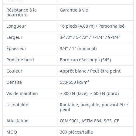
Résistance à la
Garantie à vie
pourriture
Longueur
16 pieds (4,88 m) / Personnalisé
Largeur
3-1/2" / 5-1/2" / 7-1/4" / 9-1/4"
Épaisseur
3/4" / 1" (nominal)
Profil de bord
Bord carré/assoupli (S4S)
Couleur
Apprêt blanc / Peut être peint
Densité
550-650 kg/m³
Vis de maintien
≥ 800 N (face), ≥ 600 N (bord)
Usinabilité
Routable, ponçable, pouvant être
peint
Attestation
OIN 9001, ASTM E84, SGS, CE
MOQ
300 pièces/taille