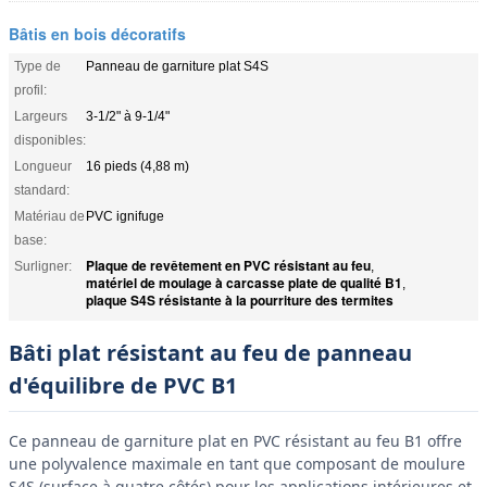
Bâtis en bois décoratifs
Type de
Panneau de garniture plat S4S
profil:
Largeurs
3-1/2" à 9-1/4"
disponibles:
Longueur
16 pieds (4,88 m)
standard:
Matériau de
PVC ignifuge
base:
Plaque de revêtement en PVC résistant au feu
Surligner:
,
matériel de moulage à carcasse plate de qualité B1
,
plaque S4S résistante à la pourriture des termites
Bâti plat résistant au feu de panneau
d'équilibre de PVC B1
Ce panneau de garniture plat en PVC résistant au feu B1 offre
une polyvalence maximale en tant que composant de moulure
S4S (surface à quatre côtés) pour les applications intérieures et