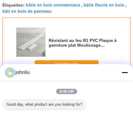
bâtis en bois ornementaux
bâtis fleuris en bois
Étiquettes:
,
,
bâti en bois de panneau
Résistant au feu B1 PVC Plaque à
garniture plat Moulissage
Termites Rott Proof décoratif S4S
Casing Board 16ft pour l'intérieur
extérieur
Continuer
johnliu
Bâtis en bois décoratifs
Plus
6:40 AM
Good day, what product are you looking for?
Bâtis en bois
Bâti en bois
Bâtis en bois
Bâtis en
décoratifs
décoratif 2.44m
décoratifs de
étanch
d'intérieur de
du poids léger
preuve humide
l'humidi
vieillissement de
6mm pour le
pour les bâtiments
meubles
résistance
bâtiment
commerciaux
Decrat