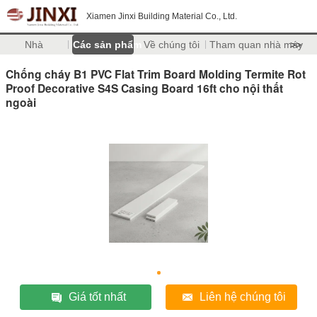
Xiamen Jinxi Building Material Co., Ltd.
Nhà
Các sản phẩm
Về chúng tôi
Tham quan nhà máy
>>
Chống cháy B1 PVC Flat Trim Board Molding Termite Rot
Proof Decorative S4S Casing Board 16ft cho nội thất
ngoài
Giá tốt nhất
Liên hệ chúng tôi