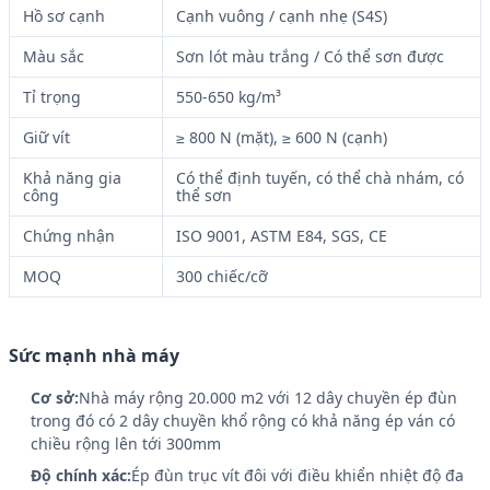
Hồ sơ cạnh
Cạnh vuông / cạnh nhẹ (S4S)
Màu sắc
Sơn lót màu trắng / Có thể sơn được
Tỉ trọng
550-650 kg/m³
Giữ vít
≥ 800 N (mặt), ≥ 600 N (cạnh)
Khả năng gia
Có thể định tuyến, có thể chà nhám, có
công
thể sơn
Chứng nhận
ISO 9001, ASTM E84, SGS, CE
MOQ
300 chiếc/cỡ
Sức mạnh nhà máy
Cơ sở:
Nhà máy rộng 20.000 m2 với 12 dây chuyền ép đùn
trong đó có 2 dây chuyền khổ rộng có khả năng ép ván có
chiều rộng lên tới 300mm
Độ chính xác:
Ép đùn trục vít đôi với điều khiển nhiệt độ đa