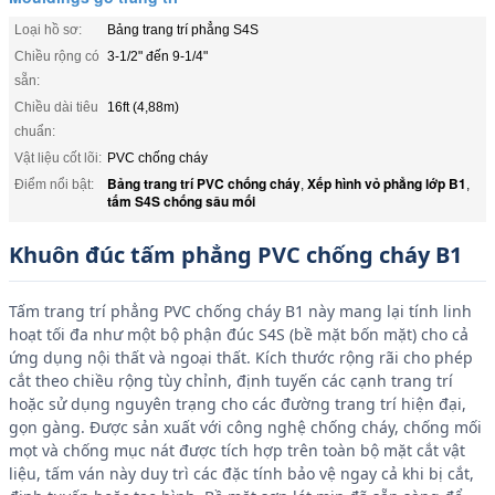
Loại hồ sơ:
Bảng trang trí phẳng S4S
Chiều rộng có
3-1/2" đến 9-1/4"
sẵn:
Chiều dài tiêu
16ft (4,88m)
chuẩn:
Vật liệu cốt lõi:
PVC chống cháy
Bảng trang trí PVC chống cháy
Xếp hình vỏ phẳng lớp B1
Điểm nổi bật:
,
,
tấm S4S chống sâu mối
Khuôn đúc tấm phẳng PVC chống cháy B1
Tấm trang trí phẳng PVC chống cháy B1 này mang lại tính linh
hoạt tối đa như một bộ phận đúc S4S (bề mặt bốn mặt) cho cả
ứng dụng nội thất và ngoại thất. Kích thước rộng rãi cho phép
cắt theo chiều rộng tùy chỉnh, định tuyến các cạnh trang trí
hoặc sử dụng nguyên trạng cho các đường trang trí hiện đại,
gọn gàng. Được sản xuất với công nghệ chống cháy, chống mối
mọt và chống mục nát được tích hợp trên toàn bộ mặt cắt vật
liệu, tấm ván này duy trì các đặc tính bảo vệ ngay cả khi bị cắt,