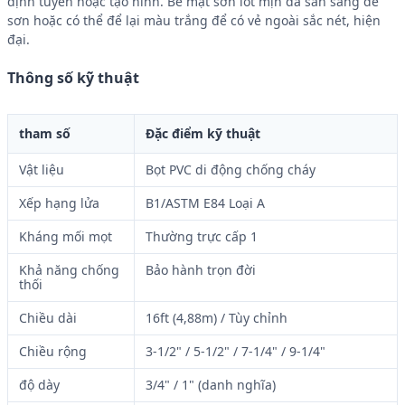
định tuyến hoặc tạo hình. Bề mặt sơn lót mịn đã sẵn sàng để
sơn hoặc có thể để lại màu trắng để có vẻ ngoài sắc nét, hiện
đại.
Thông số kỹ thuật
tham số
Đặc điểm kỹ thuật
Vật liệu
Bọt PVC di động chống cháy
Xếp hạng lửa
B1/ASTM E84 Loại A
Kháng mối mọt
Thường trực cấp 1
Khả năng chống
Bảo hành trọn đời
thối
Chiều dài
16ft (4,88m) / Tùy chỉnh
Chiều rộng
3-1/2" / 5-1/2" / 7-1/4" / 9-1/4"
độ dày
3/4" / 1" (danh nghĩa)