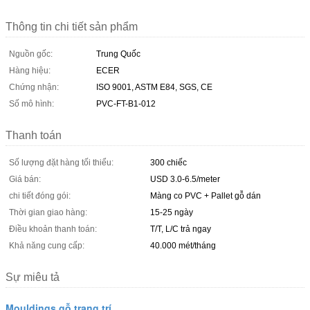
Thông tin chi tiết sản phẩm
Nguồn gốc:
Trung Quốc
Hàng hiệu:
ECER
Chứng nhận:
ISO 9001, ASTM E84, SGS, CE
Số mô hình:
PVC-FT-B1-012
Thanh toán
Số lượng đặt hàng tối thiểu:
300 chiếc
Giá bán:
USD 3.0-6.5/meter
chi tiết đóng gói:
Màng co PVC + Pallet gỗ dán
Thời gian giao hàng:
15-25 ngày
Điều khoản thanh toán:
T/T, L/C trả ngay
Khả năng cung cấp:
40.000 mét/tháng
Sự miêu tả
Mouldings gỗ trang trí