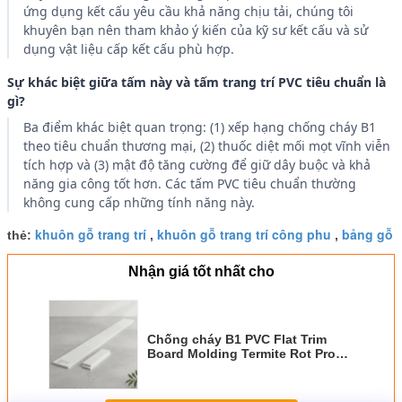
ứng dụng kết cấu yêu cầu khả năng chịu tải, chúng tôi
khuyên bạn nên tham khảo ý kiến ​​của kỹ sư kết cấu và sử
dụng vật liệu cấp kết cấu phù hợp.
Sự khác biệt giữa tấm này và tấm trang trí PVC tiêu chuẩn là
gì?
Ba điểm khác biệt quan trọng: (1) xếp hạng chống cháy B1
theo tiêu chuẩn thương mại, (2) thuốc diệt mối mọt vĩnh viễn
tích hợp và (3) mật độ tăng cường để giữ dây buộc và khả
năng gia công tốt hơn. Các tấm PVC tiêu chuẩn thường
không cung cấp những tính năng này.
khuôn gỗ trang trí
khuôn gỗ trang trí công phu
bảng gỗ
thẻ:
,
,
Nhận giá tốt nhất cho
Chống cháy B1 PVC Flat Trim
Board Molding Termite Rot Proof
Decorative S4S Casing Board 16ft
cho nội thất ngoài