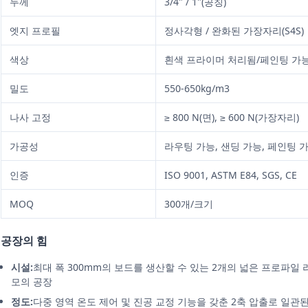
두께
3/4" / 1"(공칭)
엣지 프로필
정사각형 / 완화된 가장자리(S4S)
색상
흰색 프라이머 처리됨/페인팅 가
밀도
550-650kg/m3
나사 고정
≥ 800 N(면), ≥ 600 N(가장자리)
가공성
라우팅 가능, 샌딩 가능, 페인팅 
인증
ISO 9001, ASTM E84, SGS, CE
MOQ
300개/크기
공장의 힘
시설:
최대 폭 300mm의 보드를 생산할 수 있는 2개의 넓은 프로파일 라
모의 공장
정도:
다중 영역 온도 제어 및 진공 교정 기능을 갖춘 2축 압출로 일관된 