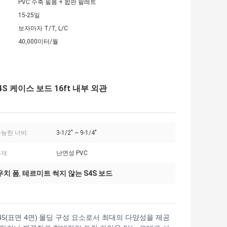
PVC 수축 필름 + 합판 팔레트
15-25일
보자마자 T/T, L/C
40,000미터/월
S 케이스 보드 16ft 내부 외관
가능한 너비:
3-1/2" ~ 9-1/4"
재:
난연성 PVC
우치 폼
테르미트 썩지 않는 S4S 보드
,
S4S(표면 4면) 몰딩 구성 요소로서 최대의 다양성을 제공