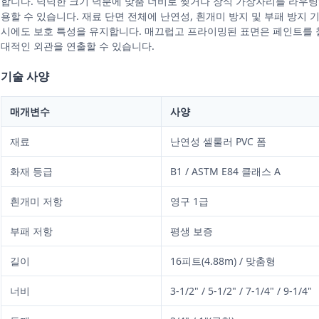
합니다. 넉넉한 크기 덕분에 맞춤 너비로 찢거나 장식 가장자리를 라우
용할 수 있습니다. 재료 단면 전체에 난연성, 흰개미 방지 및 부패 방지 
시에도 보호 특성을 유지합니다. 매끄럽고 프라이밍된 표면은 페인트를 
대적인 외관을 연출할 수 있습니다.
기술 사양
매개변수
사양
재료
난연성 셀룰러 PVC 폼
화재 등급
B1 / ASTM E84 클래스 A
흰개미 저항
영구 1급
부패 저항
평생 보증
길이
16피트(4.88m) / 맞춤형
너비
3-1/2" / 5-1/2" / 7-1/4" / 9-1/4"