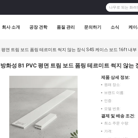
회사 소개
공장 견학
품질 관리
문의하기
소식
케이
C 평면 트림 보드 폼링 테르미트 썩지 않는 장식 S4S 케이스 보드 16ft 내부
방화성 B1 PVC 평면 트림 보드 폼링 테르미트 썩지 않는 장
제품 상세 정보:
원래 장소:
브랜드 이름:
인증:
모델 번호:
결제 및 배송 조건:
최소 주문 수량:
가격: