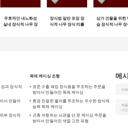
우호적인 내노화성
장식법 일반 포장 장
상가 건물을 위한 
실내 장식적 나무 장
식적 나무 장식 띠를
습 장식적 나무 장
식 띠 환경
구축하기
띠
메
목제 케이싱 조형
한 성과 장식적
표준 수출 패킹 장식용을 주조하는 주문을
받아서 만들어진 목제 케이싱
받아서 만들어
환경 친절한 물자를 주조하는 우수한 방식제
능력 목제 케이싱
 외부 장식적
곤충 저항하는 뇌관을 단 문 케이싱 주문을
받아서 만들어진 색깔 고전 유형