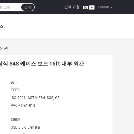
견적 요청
검색
|
Korean
스
 외관
식 S4S 케이스 보드 16ft 내부 외관
중국
ECER
ISO 9001, ASTM E84, SGS, CE
PVC-FT-B1-012
300개
USD 3.0-6.5/meter