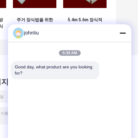
방
주거 장식법을 위한
5.4m 5.6m 장식적
식
방습 목재 가구류 몰
나무 장식 띠는 증명
johnliu
딩
SGS 증명서를 댐핑
시킵니다
5:39 AM
Good day, what product are you looking 
for?
시지를 남겨주세요