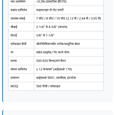
जल अवशोषण
<0.3% (एएसटीएम डी570)
सड़ांध प्रतिरोध
लाइफटाइम नो-रोट वारंटी
उपलब्ध लंबाई
7 फीट / 8 फीट / 10 फीट (2.13 मी / 2.44 मी / 3.05 मी)
चौड़ाई
2-1/4" से 4-5/8" (कस्टम)
मोटाई
5/8" से 1-1/8"
प्रोफ़ाइल शैली
औपनिवेशिक/फ्लैट स्टॉक/आधुनिक बेवल
रंग
सफ़ेद प्राइमेड / पेंट करने योग्य
घनत्व
500-650 किग्रा/वर्ग मीटर
संघात प्रतिरोध
≥ 12 केजे/एम² (आईएसओ 179)
प्रमाणन
आईएसओ 9001, एसजीएस, इंटरटेक
MOQ
500 पीसी / प्रोफ़ाइल