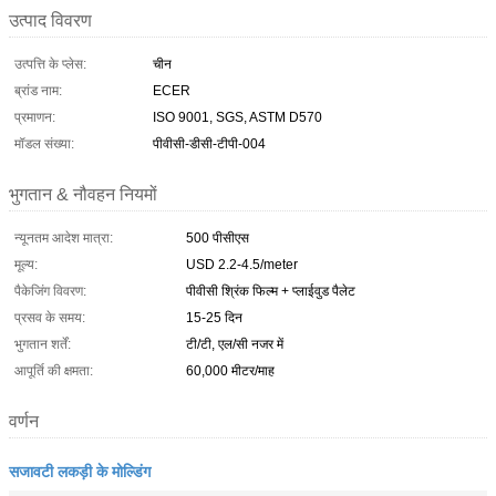
उत्पाद विवरण
उत्पत्ति के प्लेस:
चीन
ब्रांड नाम:
ECER
प्रमाणन:
ISO 9001, SGS, ASTM D570
मॉडल संख्या:
पीवीसी-डीसी-टीपी-004
भुगतान & नौवहन नियमों
न्यूनतम आदेश मात्रा:
500 पीसीएस
मूल्य:
USD 2.2-4.5/meter
पैकेजिंग विवरण:
पीवीसी श्रिंक फिल्म + प्लाईवुड पैलेट
प्रसव के समय:
15-25 दिन
भुगतान शर्तें:
टी/टी, एल/सी नजर में
आपूर्ति की क्षमता:
60,000 मीटर/माह
वर्णन
सजावटी लकड़ी के मोल्डिंग