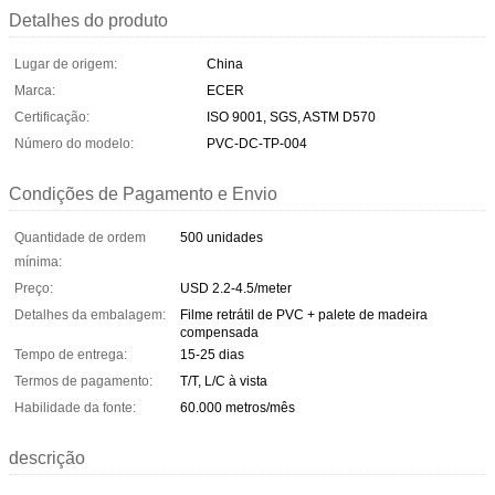
Detalhes do produto
Lugar de origem:
China
Marca:
ECER
Certificação:
ISO 9001, SGS, ASTM D570
Número do modelo:
PVC-DC-TP-004
Condições de Pagamento e Envio
Quantidade de ordem
500 unidades
mínima:
Preço:
USD 2.2-4.5/meter
Detalhes da embalagem:
Filme retrátil de PVC + palete de madeira
compensada
Tempo de entrega:
15-25 dias
Termos de pagamento:
T/T, L/C à vista
Habilidade da fonte:
60.000 metros/mês
descrição