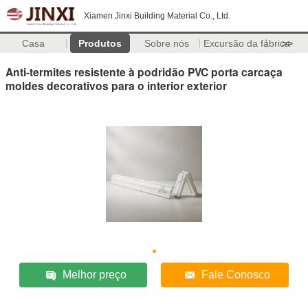
Xiamen Jinxi Building Material Co., Ltd.
Casa
Produtos
Sobre nós
Excursão da fábrica
>>
Anti-termites resistente à podridão PVC porta carcaça
moldes decorativos para o interior exterior
Melhor preço
Fale Conosco