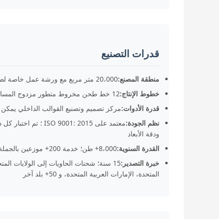
قدرات التصنيع
منطقة المصنع:
20،000 متر مربع مع ورشة عمل خاصة لطحن PVC ، ومركز الأدوات ومستودع المنتجات النهائية
خطوط الإنتاج:
12 خط طحن مخروط متطور مزدوج المسامير مع جداول معايرة دقة تضمن تساهل بعد ± 0.3mm
قدرة الأدوات:
مركز تصميم وتصنيع القوالب الداخلي يمكن تطوي
نظم الجودة:
ودقة الأبعاد
القدرة السنوية:
8،000+ طن؛ خدمة 200+ موزعين بالجملة وسلاسل مواد البناء على مستوى العالم
خبرة التصدير:
15 سنة؛ شحنات الحاويات إلى الولايات المت
المتحدة، الإمارات العربية المتحدة، و 50+ بلد آخر