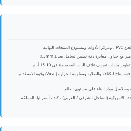
ر ملفات تعريف غلاف الباب المخصصة في 10-15 أيام
معتمد على ISO 9001: 2015 ؛ تم اختبار كل دفعة إنتاج للكثافة والصلابة ومقاومة الحرارة (Vicat) وقوة الاصطدام
حدة الأمريكية (الساحل الشرقي / الغربي) ، كندا، أستراليا، المملكة