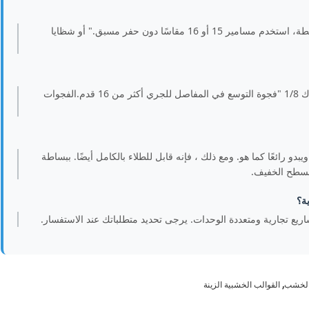
لا، صيغة البلاستيك الخلوية لدينا مصممة للاعتماد على الأربطة، استخدم مسامير 15 أو 16 مقاسًا دون حفر مسبق." أو شظايا
معدل التوسع الحراري حوالي 5.0 * 10-5 / °C. نوصي بترك 1/8 "فجوة التوسع في المفاصل للجري أكثر من 16 قدم.الفجوات
 رائعًا كما هو. ومع ذلك ، فإنه قابل للطلاء بالكامل أيضًا. ببساطة
السطح الخفيف.
ة؟
,
 الخشب
القوالب الخشبية الزينة