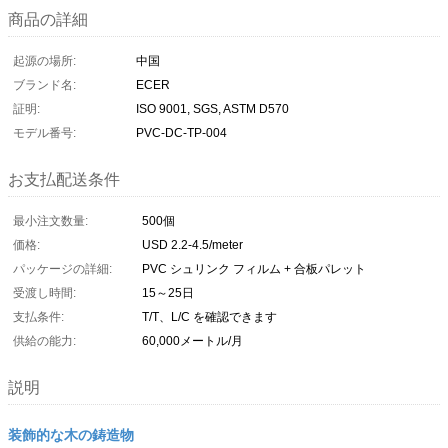
商品の詳細
起源の場所:
中国
ブランド名:
ECER
証明:
ISO 9001, SGS, ASTM D570
モデル番号:
PVC-DC-TP-004
お支払配送条件
最小注文数量:
500個
価格:
USD 2.2-4.5/meter
パッケージの詳細:
PVC シュリンク フィルム + 合板パレット
受渡し時間:
15～25日
支払条件:
T/T、L/C を確認できます
供給の能力:
60,000メートル/月
説明
装飾的な木の鋳造物