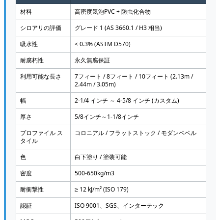
材料
高密度気泡PVC + 防虫化合物
シロアリの評価
グレード 1 (AS 3660.1 / H3 相当)
吸水性
< 0.3% (ASTM D570)
耐腐朽性
永久無腐保証
利用可能な長さ
7フィート / 8フィート / 10フィート (2.13m /
2.44m / 3.05m)
幅
2-1/4 インチ ～ 4-5/8 インチ (カスタム)
厚さ
5/8インチ～1-1/8インチ
プロファイル ス
コロニアル / フラットストック / モダンベベル
タイル
色
白下塗り / 塗装可能
密度
500-650kg/m3
耐衝撃性
≥ 12 kJ/m² (ISO 179)
認証
ISO 9001、SGS、インターテック