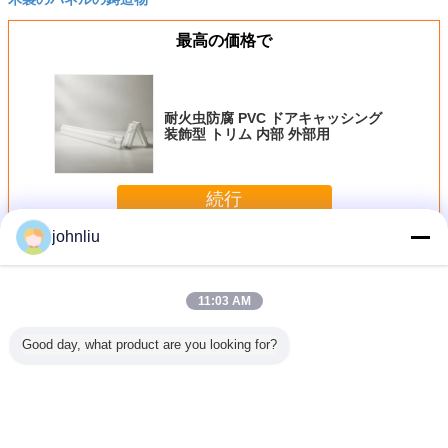
最高の価格で
耐火虫防腐 PVC ドアキャッシング
装飾型 トリム 内部 外部用
続行
johnliu
装飾的な木の鋳造物
多く
11:03 AM
Good day, what product are you looking for?
のための
湿気の住宅の
5.4mの5.6m装飾
小さい2400mm装
環境に優
る証拠の
Decrationのため
的な木の鋳造物は
飾的な木の鋳造物
する抵抗
木の鋳造
の防止の木の家具
証拠SGSの証明書
PUポリウレタン
飾的な木
物
の鋳造物
を弱める
材料
言語を変えて下さい