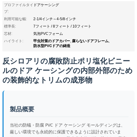
プロファイルタイ
ドアケーシング
プ:
利用可能な幅:
2-1/4インチ～4-5/8インチ
標準長:
7フィート / 8フィート / 10フィート
芯材:
気泡PVCフォーム
甲虫対策のドアカバー
腐らないドアフレーム
ハイライト:
,
,
防水型PVCドアの鋳造
反シロアリの腐敗防止ポリ塩化ビニー
ルのドア ケーシングの内部外部のため
の装飾的なトリムの成形物
製品概要
当社の防蟻・防腐 PVC ドア ケーシング モールディングは、
厳しい環境でも永続的に保護できるように設計されていま