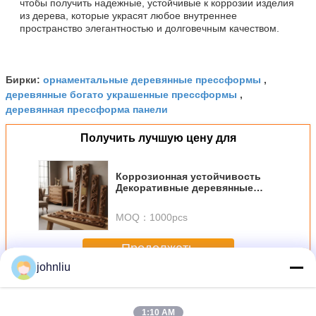
чтобы получить надежные, устойчивые к коррозии изделия
из дерева, которые украсят любое внутреннее
пространство элегантностью и долговечным качеством.
орнаментальные деревянные прессформы
Бирки:
,
деревянные богато украшенные прессформы
,
деревянная прессформа панели
Получить лучшую цену для
Коррозионная устойчивость
Декоративные деревянные
формы Подходят для жилья
Идеально подходят для мебели
MOQ：
1000pcs
и т. Д.
Продолжать
johnliu
Декоративные деревянные прессформы
Больше
1:10 AM