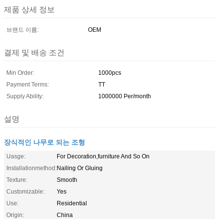
제품 상세 정보
브랜드 이름:
OEM
결제 및 배송 조건
Min Order:
1000pcs
Payment Terms:
TT
Supply Ability:
1000000 Per/month
설명
장식적인 나무로 되는 조형
Uasge:
For Decoration,furniture And So On
Installationmethod:
Nailing Or Gluing
Texture:
Smooth
Customizable:
Yes
Use:
Residential
Origin:
China