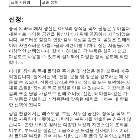
표준 사용량
표준 성형
신청:
중국 XiaMen에서 생산된 OEM의 장식용 목재 몰딩은 우아함과
세련미로 다양한 공간을 향상시키기 위해 꼼꼼하게 제작되었습
니다. 부드러운 질감과 연한 갈색 색상을 갖춘 이 몰딩은 인테리
어에 자연스러운 아름다움과 세련미를 더하고 싶은 사람들에게
이상적인 선택입니다. 길이가 8피트인 각 부품은 설치가 쉽고
다용도로 사용할 수 있도록 설계되어 다양한 장식 용도에 적합
합니다.
이러한 장식용 목재 몰딩은 주거용 및 상업용 환경 모두에 매우
적합합니다. 집에서는 벽, 천장, 문틀 및 창문을 강조하는 데 사
용할 수 있으며, 전통적 장식과 현대적 장식을 모두 보완하는 시
대를 초월한 장식용 목공 트림을 만들 수 있습니다. 매끄러운 마
감과 표준 몰딩 사용으로 인해 캐비닛, 선반, 테이블과 같은 가
구 부품을 강화하고 가정용품에 맞춤형 매력을 더하는 데 탁월
한 선택이 됩니다.
상업 환경에서는 레스토랑, 호텔, 사무실 공간에 장식용 목재 트
림을 사용하여 따뜻하고 매력적인 분위기를 연출하는 경우가 많
습니다. 연한 브라운 컬러는 다양한 색상과 자연스럽게 조화를
이루며, 부드러운 질감은 고급스러운 느낌을 선사합니다. 이러
한 몰딩은 복잡한 건축 세부 사항, 크라운 몰딩 및 웨인스코팅을