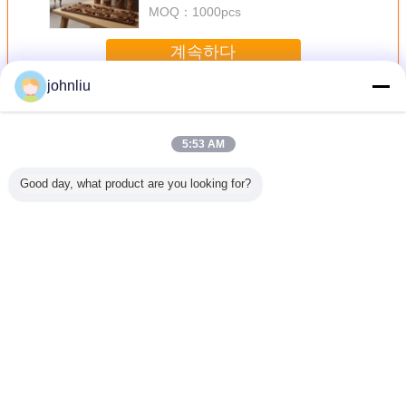
MOQ：
1000pcs
계속하다
johnliu
장식적인 나무로 되는 조형
더 많은 것
5:53 AM
Good day, what product are you looking for?
물을 위한
주거 장식법을 위
5.4m 5.6m 장식적
작은 2400 밀리미
우호적인 
식적 나무
한 방습 목재 가구
나무 장식 띠는 증
터 장식적 나무 장
실내 장식
 띠
류 몰딩
명 SGS 증명서를
식 띠 PU 폴리우레
장식 띠
댐핑시킵니다
탄계 소재
언어를 바꾸십시오
Korean
홈
|
회사 소개
|
문의하기
|
사이트맵
|
Privacy Policy