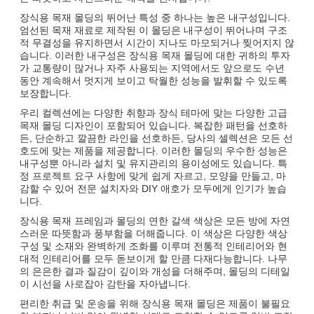
장식용 목재 몰딩의 뛰어난 특성 중 하나는 높은 내구성입니다.
엄선된 목재 재료로 제작된 이 몰딩은 내구성이 뛰어나며 구조
적 무결성을 유지하면서 시간이 지나도 마모되거나 찢어지지 않
습니다. 이러한 내구성은 장식용 목재 몰딩에 대한 귀하의 투자
가 교통량이 많거나 자주 사용되는 지역에서도 앞으로도 수년
동안 계속해서 멋지게 보이고 탁월한 성능을 발휘할 수 있도록
보장합니다.
우리 컬렉션에는 다양한 취향과 장식 테마에 맞는 다양한 고급
목재 몰딩 디자인이 포함되어 있습니다. 복잡한 패턴을 선호하
든, 단순하고 깔끔한 라인을 선호하든, 당사의 셀렉션은 모든 선
호도에 맞는 제품을 제공합니다. 이러한 몰딩의 우수한 성능은
내구성뿐 아니라 설치 및 유지관리의 용이성에도 있습니다. 특
정 프로젝트 요구 사항에 맞게 쉽게 자르고, 모양을 만들고, 마
감할 수 있어 전문 설치자와 DIY 애호가 모두에게 인기가 높습
니다.
장식용 목재 프레임과 몰딩의 연한 갈색 색상은 모든 방에 자연
스러운 따뜻함과 풍부함을 더해줍니다. 이 색상은 다양한 색상
구성 및 소재와 완벽하게 조화를 이루며 전통적 인테리어와 현
대적 인테리어를 모두 돋보이게 할 만큼 다재다능합니다. 나무
의 은은한 결과 질감이 깊이와 개성을 더해주며, 몰딩의 디테일
이 시선을 사로잡아 감탄을 자아냅니다.
편리한 취급 및 운송을 위해 장식용 목재 몰딩은 제품이 불필요