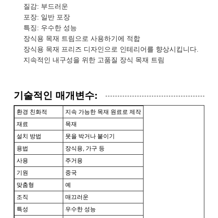
질감: 부드러운
포장: 일반 포장
특징: 우수한 성능
장식용 목재 트림으로 사용하기에 적합
장식용 목재 프리즈 디자인으로 인테리어를 향상시킵니다.
지속적인 내구성을 위한 고품질 장식 목재 트림
기술적인 매개변수:
환경 친화적
지속 가능한 목재 원료로 제작
재료
목재
설치 방법
못을 박거나 붙이기
용법
장식용, 가구 등
사용
주거용
기원
중국
맞춤형
예
조직
매끄러운
특성
우수한 성능