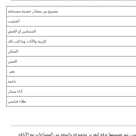
مصنوع من مصادر خشبية مستدامة
الخشب
المسامير أو اللصق
للزينة والأثاث وما إلى ذلك
السكن
الصين
نعم..
ناعمة
أداء ممتاز
طلاء قياسي
لخشبي الزخرفي من قبل OEM، من XiaMen، الصين، يتم تصميمها بدقة لتعزيز مجموعة واسعة من المساحات مع الأناقة