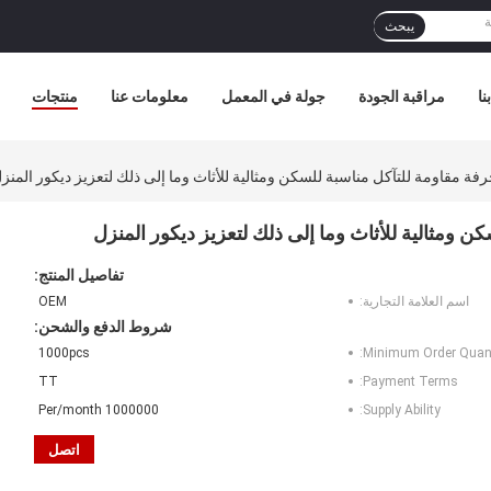
يبحث
نا
مراقبة الجودة
جولة في المعمل
معلومات عنا
منتجات
ة مقاومة للتآكل مناسبة للسكن ومثالية للأثاث وما إلى ذلك لتعزيز ديكور المنز
 ومثالية للأثاث وما إلى ذلك لتعزيز ديكور المنزل
تفاصيل المنتج:
اسم العلامة التجارية:
OEM
شروط الدفع والشحن:
1000pcs
Minimum Order Quant
TT
Payment Terms:
1000000 Per/month
Supply Ability:
اتصل