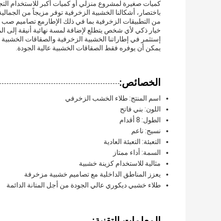
كميات صغيرة لمشروع منزلي أو كميات أكبر للاستخدام التجار
باختصار، أشكالنا الخشبية الزخرفية توفر مزيجاً من الجمال
من التطبيقات الزخرفية بما في ذلك الإطارمع تصاميم صب ا
خيار ذكي لأي شخص يتطلع لإضافة لمسة نهائية أنيقة إلى الم
إستثمر في إطاراتنا الخشبية الزخرفية والصقاقات الخشبية ا
يمكن أن يوفره فقط الصقاقات الخشبية عالية الجودة.
الخصائص:
اسم المنتج: طلاء الخشب الزخرفي
اللون: بني فاتح
الطول: 8 أقدام
نسيج: ناعم
التعبئة: التعبئة العادية
السمة: أداء ممتاز
مثالية للاستخدام كزينة خشبية
يعزز المناطق الداخلية مع تصاميم خشبية مزخرفة
طلاء خشبي ديكوري عالي الجودة من أجل المتانة الدائمة
المعلمات التقنية: