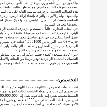
والتطور.مع نسيج ناعم ولون بني فاتح، هذه القوالب هي الخي
مصممة لسهولة التثبيت والتنوع، مما يجعلها مثالية لتطبيقات
هذه القوالب الخشبية الزخرفية مناسبة للغاية لكل من البيئا
والسقوف وأطر الأبواب والنوافذ،إنشاء إزالة الزمن الزخرفي
السلسة واستخدام التشكيل القياسي تجعلها خيارًا ممتازًا ل
مخصصًا للعناصر المنزلية.
في البيئات التجارية، غالباً ما تستخدم الزخرفة الخشبية ا
البني الخفيف يختلط بسلاسة مع مجموعة متنوعة من الألوا
تعمل أيضا بشكل جيد في خلق تفاصيل معمارية معقدة،رفع 
معاملات سلسة وآمنة ، مما يعزز تجربة الشراء.
سواء كانت تستخدم كطلاء خشبي ديكوراتي لتزيين المناطق ا
التجميلات الخشبية الزخرفية توفر مزيجا من المتانة والأ
التصميم، مما يجعلهم إضافة متعددة الاستخدامات وقيمة إل
التخصيص:
نقدم خدمات تخصيص استثنائية مصممة لتلبية احتياجاتك الخ
يتم تصميم كل صب من المواد الخشبية العالية الجودة، مما 
التطبيقاتنحتفظ بقدرة إمدادات قوية تصل إلى 1000،000،000 قطعة شهرياً، دعم مشاريع واسعة النطاق بكفاءة.
الآمن.سواء كنت بحاجة إلى أبعاد مخصصة أو ميزات تصميم 