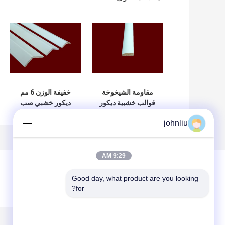
مقاومة الشيخوخة
خفيفة الوزن 6 مم
قوالب خشبية ديكور
ديكور خشبي صب
داخلي صديقة للبيئة
2.44 م للبناء
johnliu
9:29 AM
Good day, what product are you looking 
for?
ترك رسالة