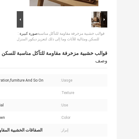
قوالب خشبية مزخرفة مقاومة للتآكل مناسبة
صورة كبيرة :
للسكن ومثالية للأثاث وما إلى ذلك لتعزيز ديكور المنزل
قوالب خشبية مزخرفة مقاومة للتآكل مناسبة للسكن ومثا
وصف
ration,furniture And So On
Uasge:
Texture:
ial
Use:
own
Color:
الصقاقات الخشبية المقاو
إبراز: