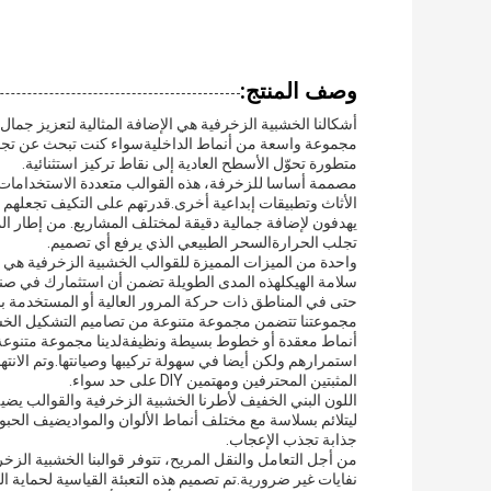
وصف المنتج:
أشكالنا الخشبية الزخرفية هي الإضافة المثالية لتعزيز جما
مجموعة واسعة من أنماط الداخليةسواء كنت تبحث عن تجميل
متطورة تحوّل الأسطح العادية إلى نقاط تركيز استثنائية.
مصممة أساسا للزخرفة، هذه القوالب متعددة الاستخدامات 
الأثاث وتطبيقات إبداعية أخرى.قدرتهم على التكيف تجعلهم خ
يهدفون لإضافة جمالية دقيقة لمختلف المشاريع. من إطار الم
تجلب الحرارةالسحر الطبيعي الذي يرفع أي تصميم.
واحدة من الميزات المميزة للقوالب الخشبية الزخرفية هي م
سلامة الهيكلهذه المدى الطويلة تضمن أن استثمارك في ص
حتى في المناطق ذات حركة المرور العالية أو المستخدمة 
مجموعتنا تتضمن مجموعة متنوعة من تصاميم التشكيل الخشب
أنماط معقدة أو خطوط بسيطة ونظيفةلدينا مجموعة متنوعة ت
استمرارهم ولكن أيضا في سهولة تركيبها وصيانتها.وتم الانته
المثبتين المحترفين ومهتمين DIY على حد سواء.
اللون البني الخفيف لأطرنا الخشبية الزخرفية والقوالب يضيف 
ليتلائم بسلاسة مع مختلف أنماط الألوان والمواديضيف الح
جذابة تجذب الإعجاب.
من أجل التعامل والنقل المريح، تتوفر قوالبنا الخشبية الز
نفايات غير ضرورية.تم تصميم هذه التعبئة القياسية لحماية