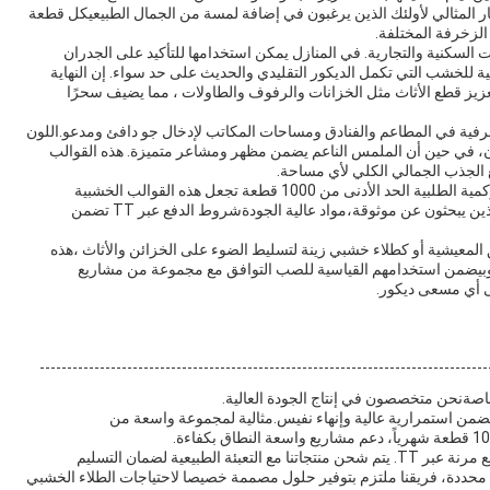
ار المثالي لأولئك الذين يرغبون في إضافة لمسة من الجمال الطبيعيكل قطعة
 الزخرفة المختلفة.
ت السكنية والتجارية. في المنازل يمكن استخدامها للتأكيد على الجدران
ة للخشب التي تكمل الديكور التقليدي والحديث على حد سواء. إن النهاية
تعزيز قطع الأثاث مثل الخزانات والرفوف والطاولات ، مما يضيف سحرًا
لزخرفية في المطاعم والفنادق ومساحات المكاتب لإدخال جو دافئ ومدعو.اللون
ن، في حين أن الملمس الناعم يضمن مظهر ومشاعر متميزة. هذه القوالب
الجذب الجمالي الكلي لأي مساحة.
قدرة OEM على التوريد من 1,0001000 قطعة في الشهر وكمية الطلبية الحد الأدنى من 1000 قطعة تجعل هذه القوالب الخشبية
الزخرفية خيار ممتاز للمشاريع واسعة النطاق والمقاولين الذين يبحثون عن موثوقة،مواد عالية الجودةشروط الدفع عبر TT تضمن
لمعيشية أو كطلاء خشبي زينة لتسليط الضوء على الخزائن والأثاث ،هذه
سلوبيضمن استخدامهم القياسية للصب التوافق مع مجموعة من مشاريع
ى أي مسعى ديكور.
اصةنحن متخصصون في إنتاج الجودة العالية.
يضمن استمرارية عالية وإنهاء نفيس.مثالية لمجموعة واسعة من
نحن نقبل طلبات الحد الأدنى من 1000 قطعة مع شروط دفع مرنة عبر TT. يتم شحن منتجاتنا مع التعبئة الطبيعية لضمان التسليم
محددة، فريقنا ملتزم بتوفير حلول مصممة خصيصا لاحتياجات الطلاء الخشبي