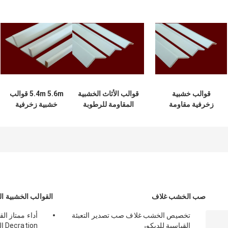
قوالب خشبية
قوالب الأثاث الخشبية
5.4m 5.6m قوالب
زخرفية مقاومة
المقاومة للرطوبة
خشبية زخرفية
للرطوبة للمباني
للديكورات السكنية
مقاومة الرطوبة
التجارية
شهادة SGS
صب الخشب غلاف
القوالب الخشبية ا
تخصيص الخشب غلاف صب تصدير التعبئة
أداء ممتاز ال
القياسية للديكور
Decration السكنية