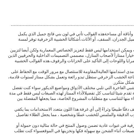
ل وأناقة أي مساحةهذه القوالب تأتي في لون بني فاتح جميل الذي يكمل
 الجدران، السقف، أو الأثاث،أشكالنا الخشبية الزخرفية توفر لمسة
ويمكن استخدامها ليس فقط لتعزيز الخصائص المعمارية ولكن أيضا لتزيين
ياراً ممتازاً لأصحاب المنازل، مصممي التصميمات الداخلية والحرفيين الذين
رايا واللوحات إلى التأكيد على الخزانات والرفوف،هذه القوالب الخشبية
دى استدامتها العاليةالمقاومة للاستئصال مع مرور الوقت مع الحفاظ على
ناعة الخشب الزخرفي ستظل تبدو رائعة وتعمل بشكل ممتاز لسنوات قادمة،
بشكل متكرر.
ي الفاخرة التي تلبي مختلف الأذواق ومواضيع الديكور سواء كنت تفضل
قدم شيئا لتناسب كل تفضيلالأداء الممتاز لهذه الصبغات ليس فقط في مدة
اء منها لتتناسب مع متطلبات المشروع الخاصة، مما يجعلها المفضلة بين
دفئًا طبيعيًا وثراءً إلى أي غرفة.هذا اللون متعدد الاستخدامات بما يكفي
بوب الدقيقة والملمس للخشب عمقًا وشخصية ، مما يجعل الطلاء تفاصيل
خرفية في عبوات عادية تضمن وصول المنتج في حالة مثالية دون حمولة أو
 الصبغات أثناء الشحن مع سهولة فكها وتخزينها في الموقعسواء كنت تطلب