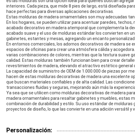
estas molduras son una opción ideal para quienes buscan agregar 
interiores. Cada pieza, que mide 8 pies de largo, está diseñada para fa
hace perfectas para diversas aplicaciones decorativas.
Estas molduras de madera ornamentales son muy adecuadas tant
En los hogares, se pueden utilizar para acentuar paredes, techos
acabado decorativo en madera atemporal que complementa la decor
acabado suave y el uso de molduras estándar los convierten en u
gabinetes, estantes y mesas, agregando un encanto personalizado a
En entornos comerciales, los adornos decorativos de madera se 
espacios de oficinas para crear una atmósfera cálida y acogedora.
varias combinaciones de colores, mientras que la textura suave g
calidad. Estas molduras también funcionan bien para crear detall
revestimientos de madera, elevando el atractivo estético general 
La capacidad de suministro de OEM de 1.000.000 de piezas por me
hacen de estas molduras decorativas de madera una excelente opc
que buscan materiales confiables y de alta calidad. Las condicion
transacciones fluidas y seguras, mejorando aún más la experienci
Ya sea que se utilicen como molduras decorativas de madera par
madera ornamentales para resaltar gabinetes y muebles, estas m
combinación de durabilidad y estilo. Su uso estándar de molduras 
proyectos de diseño, lo que las convierte en una adición versátil y 
Personalización: