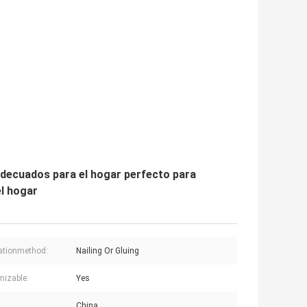
adecuados para el hogar perfecto para
el hogar
lationmethod:
Nailing Or Gluing
izable:
Yes
China