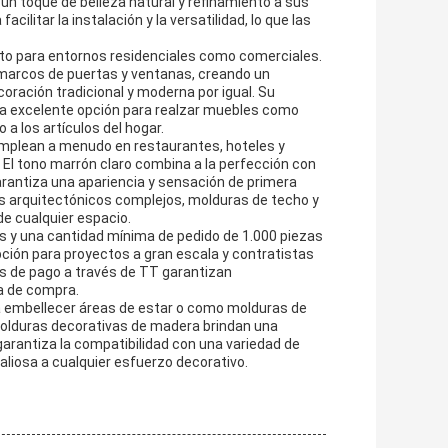
un toque de belleza natural y refinamiento a sus
cilitar la instalación y la versatilidad, lo que las
o para entornos residenciales como comerciales.
, marcos de puertas y ventanas, creando un
ación tradicional y moderna por igual. Su
na excelente opción para realzar muebles como
 los artículos del hogar.
emplean a menudo en restaurantes, hoteles y
 El tono marrón claro combina a la perfección con
arantiza una apariencia y sensación de primera
es arquitectónicos complejos, molduras de techo y
de cualquier espacio.
s y una cantidad mínima de pedido de 1.000 piezas
ión para proyectos a gran escala y contratistas
es de pago a través de TT garantizan
a de compra.
a embellecer áreas de estar o como molduras de
olduras decorativas de madera brindan una
garantiza la compatibilidad con una variedad de
valiosa a cualquier esfuerzo decorativo.