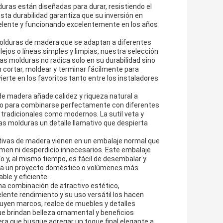
as están diseñadas para durar, resistiendo el
sta durabilidad garantiza que su inversión en
elente y funcionando excelentemente en los años
molduras de madera que se adaptan a diferentes
jos o líneas simples y limpias, nuestra selección
s molduras no radica solo en su durabilidad sino
 cortar, moldear y terminar fácilmente para
ierte en los favoritos tanto entre los instaladores
de madera añade calidez y riqueza natural a
omo para combinarse perfectamente con diferentes
 tradicionales como modernos. La sutil veta y
as molduras un detalle llamativo que despierta
ivas de madera vienen en un embalaje normal que
umen ni desperdicio innecesarios. Este embalaje
o y, al mismo tiempo, es fácil de desembalar y
para un proyecto doméstico o volúmenes más
le y eficiente.
a combinación de atractivo estético,
elente rendimiento y su uso versátil los hacen
luyen marcos, realce de muebles y detalles
e brindan belleza ornamental y beneficios
era que busque agregar un toque final elegante a