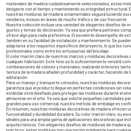
materiales de madera cuidadosamente seleccionados, estas moldur
desgaste con el tiempo y manteniendo su integridad estructural. E
nuestras molduras de madera ornamentales seguirá luciendo exc
venideros, incluso en áreas de mucho tráfico o de uso frecuente.
Nuestra colección incluye una variedad de elegantes diseños de 
gustos y temas de decoración. Ya sea que prefiera patrones comple
ofrece algo para cada preferencia. El excelente desempeño de esta
también en su facilidad de instalación y mantenimiento. Se pueden
adaptarse a los requisitos específicos del proyecto, lo que los conv
profesionales como entre los entusiastas del bricolaje.
El color marrón claro de nuestros marcos y molduras decorativas 
cualquier habitación. Este tono es lo suficientemente versátil c
combinaciones de colores y materiales, realzando interiores tanto
textura de la madera añaden profundidad y carácter, haciendo de l
admiración.
Para un manejo y transporte cómodos, nuestras molduras decorat
garantiza que el producto llegue en perfectas condiciones sin vol
estándar está diseñado para proteger las molduras durante el enví
almacenar en el sitio. Ya sea que solicite pequeñas cantidades 
grandes para uso comercial, nuestro método de embalaje es confiab
En resumen, nuestras molduras decorativas de madera ofrecen un
funcionalidad y durabilidad duradera. Su color marrón claro, su exc
ideales para una amplia gama de aplicaciones decorativas que inc
arquitectónicos. Con elegantes diseños de molduras de madera qu
prácticos, estas molduras son una opción inteligente para cualqui