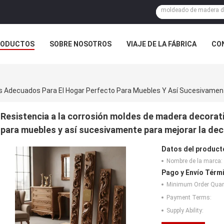
RODUCTOS
SOBRE NOSOTROS
VIAJE DE LA FÁBRICA
CO
CASOS
Resistencia a la corrosión moldes de madera decorat
para muebles y así sucesivamente para mejorar la dec
Datos del product
Nombre de la marca:
Pago y Envío Térm
Minimum Order Quant
Payment Terms:
Supply Ability: