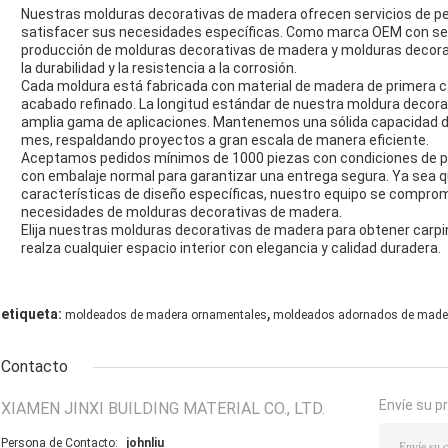
Nuestras molduras decorativas de madera ofrecen servicios de p
satisfacer sus necesidades específicas. Como marca OEM con sed
producción de molduras decorativas de madera y molduras decorat
la durabilidad y la resistencia a la corrosión.
Cada moldura está fabricada con material de madera de primera cali
acabado refinado. La longitud estándar de nuestra moldura decora
amplia gama de aplicaciones. Mantenemos una sólida capacidad de
mes, respaldando proyectos a gran escala de manera eficiente.
Aceptamos pedidos mínimos de 1000 piezas con condiciones de pag
con embalaje normal para garantizar una entrega segura. Ya sea 
características de diseño específicas, nuestro equipo se comprom
necesidades de molduras decorativas de madera.
Elija nuestras molduras decorativas de madera para obtener carpint
realza cualquier espacio interior con elegancia y calidad duradera.
,
etiqueta:
moldeados de madera ornamentales
moldeados adornados de made
Contacto
Envíe su p
XIAMEN JINXI BUILDING MATERIAL CO., LTD.
Persona de Contacto:
johnliu