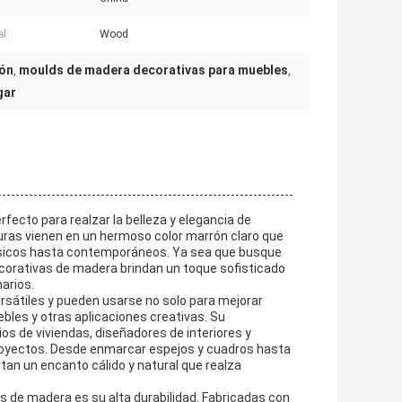
l:
Wood
ión
moulds de madera decorativas para muebles
,
,
gar
cto para realzar la belleza y elegancia de
duras vienen en un hermoso color marrón claro que
ásicos hasta contemporáneos. Ya sea que busque
orativas de madera brindan un toque sofisticado
arios.
sátiles y pueden usarse no solo para mejorar
bles y otras aplicaciones creativas. Su
os de viviendas, diseñadores de interiores y
royectos. Desde enmarcar espejos y cuadros hasta
an un encanto cálido y natural que realza
 de madera es su alta durabilidad. Fabricadas con