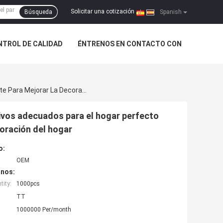
Solicitar una cotización
Búsqueda
|
Spanish
NTROL DE CALIDAD
ÉNTRENOS EN CONTACTO CON
Resistencia A La Corrosión Moldes De Madera Decorativos Adecuados Para El Hogar Perfecto Para Muebles Y Así Sucesivamente Para Mejorar La Decoración Del Hogar
ivos adecuados para el hogar perfecto
oración del hogar
o:
OEM
inos:
ity:
1000pcs
TT
1000000 Per/month