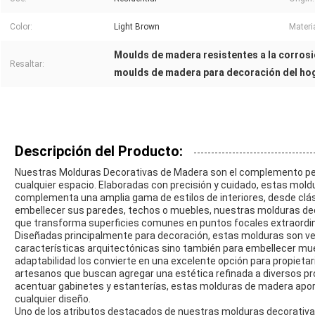
Color:
Light Brown
Materia
Moulds de madera resistentes a la corros
Resaltar:
moulds de madera para decoración del ho
Descripción del Producto:
Nuestras Molduras Decorativas de Madera son el complemento perfe
cualquier espacio. Elaboradas con precisión y cuidado, estas mol
complementa una amplia gama de estilos de interiores, desde cl
embellecer sus paredes, techos o muebles, nuestras molduras dec
que transforma superficies comunes en puntos focales extraordin
Diseñadas principalmente para decoración, estas molduras son ver
características arquitectónicas sino también para embellecer mue
adaptabilidad los convierte en una excelente opción para propietari
artesanos que buscan agregar una estética refinada a diversos p
acentuar gabinetes y estanterías, estas molduras de madera aport
cualquier diseño.
Uno de los atributos destacados de nuestras molduras decorativas