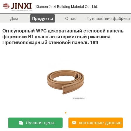
Xiamen Jinxi Building Material Co., Ltd.
Дом
Продукты
О нас
Путешествие фабрики
>>
Огнеупорный WPC декоративный стеновой панель
формовки B1 класс антитермитный ржавчина
Противопожарный стеновой панель 16ft
Лучшая цена
контактные данные