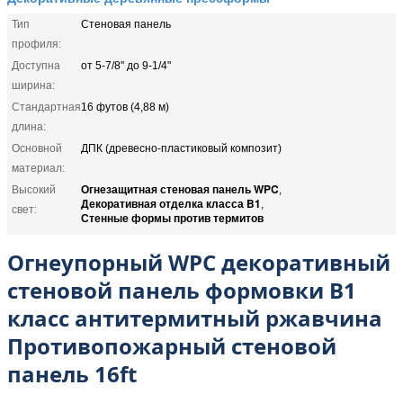
Тип
Стеновая панель
профиля:
Доступна
от 5-7/8" до 9-1/4"
ширина:
Стандартная
16 футов (4,88 м)
длина:
Основной
ДПК (древесно-пластиковый композит)
материал:
Огнезащитная стеновая панель WPC
Высокий
,
Декоративная отделка класса B1
,
свет:
Стенные формы против термитов
Огнеупорный WPC декоративный
стеновой панель формовки B1
класс антитермитный ржавчина
Противопожарный стеновой
панель 16ft