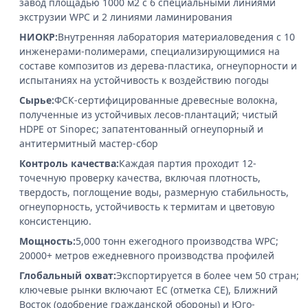
завод площадью 1000 м2 с 6 специальными линиями
экструзии WPC и 2 линиями ламинирования
НИОКР:
Внутренняя лаборатория материаловедения с 10
инженерами-полимерами, специализирующимися на
составе композитов из дерева-пластика, огнеупорности и
испытаниях на устойчивость к воздействию погоды
Сырье:
ФСК-сертифицированные древесные волокна,
полученные из устойчивых лесов-плантаций; чистый
HDPE от Sinopec; запатентованный огнеупорный и
антитермитный мастер-сбор
Контроль качества:
Каждая партия проходит 12-
точечную проверку качества, включая плотность,
твердость, поглощение воды, размерную стабильность,
огнеупорность, устойчивость к термитам и цветовую
консистенцию.
Мощность:
5,000 тонн ежегодного производства WPC;
20000+ метров ежедневного производства профилей
Глобальный охват:
Экспортируется в более чем 50 стран;
ключевые рынки включают ЕС (отметка CE), Ближний
Восток (одобрение гражданской обороны) и Юго-