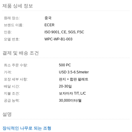
제품 상세 정보
원래 장소:
중국
브랜드 이름:
ECER
인증:
ISO 9001, CE, SGS, FSC
모델 번호:
WPC-WP-B1-003
결제 및 배송 조건
최소 주문 수량:
500 PC
가격:
USD 3.5-6.5/meter
포장 세부 사항:
판지 + 합판 팔레트
배달 시간:
20-30일
지불 조건:
보자마자 T/T, L/C
공급 능력:
30,000미터/월
설명
장식적인 나무로 되는 조형