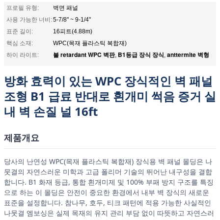
프로필 유형:
벽면 패널
사용 가능한 너비:
5-7/8" ~ 9-1/4"
표준 길이:
16피트(4.88m)
핵심 소재:
WPC(목재 플라스틱 복합재)
불 retardant WPC 벽판
B1등급 장식 장식
anttermite 벽형
하이 라이트:
,
,
방화 효력이 있는 WPC 장식적인 벽 패널
조형 B1 급료 반대로 흰개미 썩음 증거 실
내 벽 손질 널 16ft
제품개요
당사의 난연성 WPC(목재 플라스틱 복합재) 장식용 벽 패널 몰딩은 나
뭇결의 자연스러운 미학과 고급 폴리머 기술의 뛰어난 내구성을 결합
합니다. B1 화재 등급, 통합 흰개미제 및 100% 부패 방지 구조를 특징
으로 하는 이 몰딩은 안전이 중요한 환경에서 내부 벽 장식의 새로운
표준을 설정합니다. 참나무, 호두, 티크 패턴에 적용 가능한 사실적인
나뭇결 엠보싱은 실제 목재의 유지 관리 부담 없이 따뜻하고 자연스러