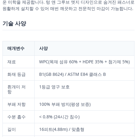
운 미학을 제공합니다. 텅 앤 그루브 엣지 디자인으로 숨겨진 패스너로
원활하게 설치할 수 있어 매번 깨끗하고 전문적인 마감이 가능합니다.
기술 사양
매개변수
사양
재료
WPC(목재 섬유 60% + HDPE 35% + 첨가제 5%)
화재 등급
B1(GB 8624) / ASTM E84 클래스 B
흰개미 저
1등급 영구 보호
항
부패 저항
100% 부패 방지(평생 보증)
수분 흡수
< 0.8% (24시간 침수)
길이
16피트(4.88m) / 맞춤형