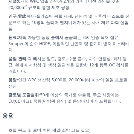
시설:
6개의 WPC 압출 라인과 2개의 라미네이션 라인을 갖춘
20,000m² 규모의 통합 제조 공장
연구개발:
목재-플라스틱 복합 제제, 난연성 및 내후성 테스트를 전
문으로 하는 10명의 폴리머 엔지니어가 있는 사내 재료 과학 실험
실
원료:
지속 가능한 농장 숲에서 공급되는 FSC 인증 목재 섬유;
Sinopec의 순수 HDPE; 독점적인 난연제 및 흰개미 방지 마스터배
치
품질 관리:
각 배치는 밀도, 경도, 수분 흡수, 치수 안정성, 화재 등
급, 흰개미 저항성 및 색상 일관성을 포함한 12개 항목 QC 검사를
거칩니다.
용량:
연간 WPC 생산량 5,000톤; 20,000미터 이상의 일일 프로필
생산
글로벌 도달범위:
50개 이상의 국가로 수출됨; 주요 시장에는
EU(CE 마크), 중동(민방위 승인) 및 동남아시아가 포함됩니다.
응용
호텔 복도 및 로비 벽면 패널(소방 코드 필요)