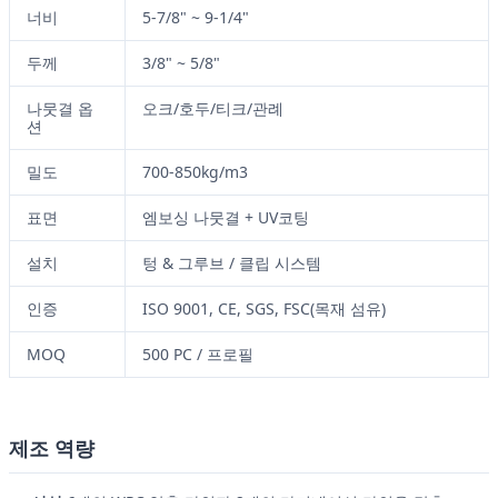
너비
5-7/8" ~ 9-1/4"
두께
3/8" ~ 5/8"
나뭇결 옵
오크/호두/티크/관례
션
밀도
700-850kg/m3
표면
엠보싱 나뭇결 + UV코팅
설치
텅 & 그루브 / 클립 시스템
인증
ISO 9001, CE, SGS, FSC(목재 섬유)
MOQ
500 PC / 프로필
제조 역량