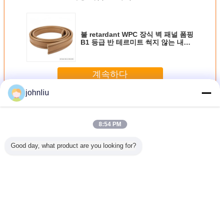
불 retardant WPC 장식 벽 패널 폼핑
B1 등급 반 테르미트 썩지 않는 내부
벽 트림 보드 16ft
계속하다
johnliu
장식적인 나무로 되는 조형
더 많은 것
8:54 PM
Good day, what product are you looking for?
물을 위한
주거 장식법을 위
5.4m 5.6m 장식적
작은 2400 밀리미
우호적인 
식적 나무
한 방습 목재 가구
나무 장식 띠는 증
터 장식적 나무 장
실내 장식
 띠
류 몰딩
명 SGS 증명서를
식 띠 PU 폴리우레
장식 띠
댐핑시킵니다
탄계 소재
언어를 바꾸십시오
Korean