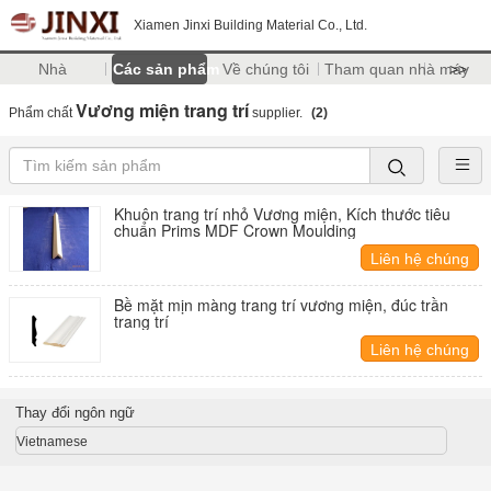
Xiamen Jinxi Building Material Co., Ltd.
Nhà
Các sản phẩm
Về chúng tôi
Tham quan nhà máy
>>
Vương miện trang trí
Phẩm chất
supplier.
(2)
Khuôn trang trí nhỏ Vương miện, Kích thước tiêu
chuẩn Prims MDF Crown Moulding
Liên hệ chúng
tôi
Bề mặt mịn màng trang trí vương miện, đúc trần
trang trí
Liên hệ chúng
tôi
Thay đổi ngôn ngữ
Vietnamese