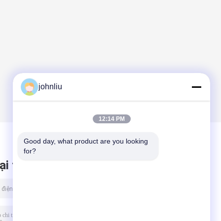
johnliu
12:14 PM
Good day, what product are you looking 
for?
ại tin nhắn