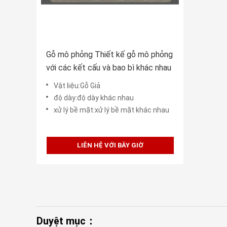
Gỗ mô phỏng Thiết kế gỗ mô phỏng
với các kết cấu và bao bì khác nhau
Vật liệu:Gỗ Giả
độ dày:độ dày khác nhau
xử lý bề mặt:xử lý bề mặt khác nhau
LIÊN HỆ VỚI BÂY GIỜ
Duyệt mục：