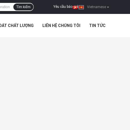
Yêu cầu báo giá
Tìm kiếm
|
Vietnamese
SOÁT CHẤT LƯỢNG
LIÊN HỆ CHÚNG TÔI
TIN TỨC