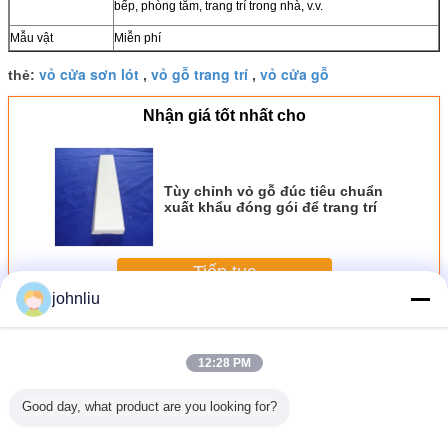
bếp, phòng tắm, trang trí trong nhà, v.v.
Mẫu vật
Miễn phí
vỏ cửa sơn lót
vỏ gỗ trang trí
vỏ cửa gỗ
thẻ:
,
,
Nhận giá tốt nhất cho
Tùy chỉnh vỏ gỗ đúc tiêu chuẩn
xuất khẩu đóng gói để trang trí
Tiếp tục
johnliu
Đúc vỏ gỗ
Hơn
12:28 PM
Good day, what product are you looking for?
 gỗ thân
Vỏ gỗ chống ăn
Chống nước Gỗ
Sử dụng xây
Trang trí 