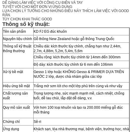
DỄ DÀNG LÀM VIỆC VỚI CÔNG CỤ ĐIỆN VÀ TAY
TUYỆT VỜI CHO MỘT ĐƠN VỊ ỨNG DỤNG
LỰA CHỌN LÝ TƯỞNG CHO NHỮNG ĐIỀU NÀY THÍCH LÀM VIỆC VỚI GOOD
RẮN.
TÙY CHỌN KHAI THÁC GOOD
Thông số kỹ thuật:
Tên sản phẩm
KD FJ EG đúc khuôn
Nguyên liệu chính
Gỗ thông New Zealand hoặc gỗ thông Trung Quốc
Thông số kỹ thuật
Chiều dài: kích thước tùy chỉnh, chẳng hạn như 2,44m,
thông thường
2,7m, 4,88m, 5,2m, 5,4m, 5,6m
Chiều rộng: kích thước tùy chỉnh từ 14mm đến 300mm
Độ dày: kích thước tùy chỉnh từ 6 mm đến 106mm
Xử lý bề mặt
Gesso 1 lớp hoặc KHÔNG Gesso & PRIMER DỰA TRÊN
NƯỚC 2 lớp, được chà nhám giữa các lớp
Hiệu ứng bề mặt
Trắng mờ sơn lót cho một lớp phủ trên cùng và như vậy
Chất lượng sản
Trọng lượng nhẹ, sức mạnh mạnh mẽ, cách nhiệt, chống
xuất
tuổi, dễ lau chùi, lắp đặt dễ dàng, v.v.
Quy mô sản xuất
Với hơn 100 loại khuôn và tạo ra 200.000 miếng gỗ đúc
mỗi tháng
Chứng chỉ
Sê-ri
Ứng dụng
Khách sạn, tòa nhà thương mại, bệnh viện, trường học, nhà