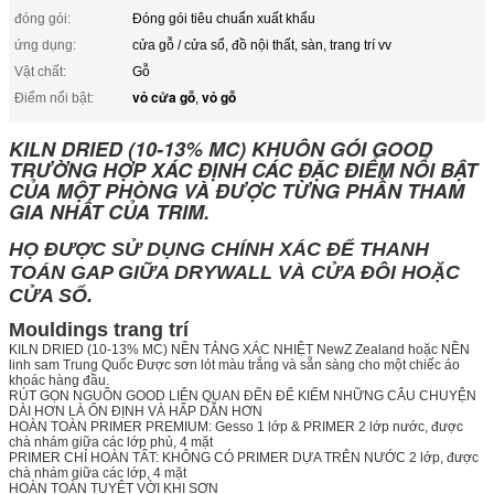
đóng gói:
Đóng gói tiêu chuẩn xuất khẩu
ứng dụng:
cửa gỗ / cửa sổ, đồ nội thất, sàn, trang trí vv
Vật chất:
Gỗ
vỏ cửa gỗ
vỏ gỗ
Điểm nổi bật:
,
KILN DRIED (10-13% MC) KHUÔN GÓI GOOD
TRƯỜNG HỢP XÁC ĐỊNH CÁC ĐẶC ĐIỂM NỔI BẬT
CỦA MỘT PHÒNG VÀ ĐƯỢC TỪNG PHẦN THAM
GIA NHẤT CỦA TRIM.
HỌ ĐƯỢC SỬ DỤNG CHÍNH XÁC ĐỂ THANH
TOÁN GAP GIỮA DRYWALL VÀ CỬA ĐÔI HOẶC
CỬA SỔ.
Mouldings trang trí
KILN DRIED (10-13% MC) NỀN TẢNG XÁC NHIỆT NewZ Zealand hoặc NỀN
linh sam Trung Quốc Được sơn lót màu trắng và sẵn sàng cho một chiếc áo
khoác hàng đầu.
RÚT GỌN NGUỒN GOOD LIÊN QUAN ĐẾN ĐỂ KIẾM NHỮNG CÂU CHUYỆN
DÀI HƠN LÀ ỔN ĐỊNH VÀ HẤP DẪN HƠN
HOÀN TOÀN PRIMER PREMIUM: Gesso 1 lớp & PRIMER 2 lớp nước, được
chà nhám giữa các lớp phủ, 4 mặt
PRIMER CHỈ HOÀN TẤT: KHÔNG CÓ PRIMER DỰA TRÊN NƯỚC 2 lớp, được
chà nhám giữa các lớp, 4 mặt
HOÀN TOÀN TUYỆT VỜI KHI SƠN