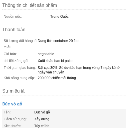
Thông tin chi tiết sản phẩm
Nguồn gốc:
Trung Quốc
Thanh toán
Số lượng đặt hàng tối
Dung tích container 20 feet
thiểu:
Giá bán:
negotiable
chi tiết đóng gói:
Xuất khẩu bao bì pallet
Thời gian giao hàng:
Đặt cọc 30%, Số dư đáo hạn trong vòng 7 ngày kể từ
ngày vận chuyển
Khả năng cung cấp:
200.000 chiếc mỗi tháng
Sự miêu tả
Đúc vỏ gỗ
Tên:
Đúc vỏ gỗ
Cách sử dụng:
Xây dựng
Kích thước:
Tùy chỉnh