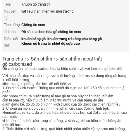
Tên:
Khuôn gỗ trang trí
Nguyên
vật liệu thân thiện với môi trường
liệu:
Tính năng:
Chống ăn mòn
từ khóa:
Độ sâu cacbon hóa gỗ chống ăn mòn
khuôn bảng gỗ
khuôn trang trí công phu bằng gỗ
Điểm nổi
,
,
Khuôn gỗ trang trí nhiệt độ cực cao
bật:
Trang chủ >> Sản phẩm >> sản phẩm ngoại thất
gỗ carbonized
Gỗ chống ăn mòn sâu carbon hóa là hiệu suất tuyệt vời làm cho gỗ biến đổi
Với màu sắc đẹp và thân thiện với môi trường, nó được sử dụng rộng rãi trang
trí nội thất, tường,
kitch, trang trí phòng tắm hơi, đồ nội thất, vv
1. Ổn định kích thước: Thông qua nhiệt độ cực cao 180-250 độ quá trình nhiệt
phân,
các nhóm chức ưa nước trong tế bào gỗ bị phá hủy hoàn toàn, hút ẩm
cồn bị phá vỡ, hấp thụ độ ẩm, hấp thụ nước và cân bằng độ ẩm
giảm đáng kể, do đó độ ổn định kích thước của gỗ được cải thiện rất nhiều.
2. Chống ăn mòn: do quá trình nhiệt phân cực cao, đường, tinh bột,
Hemiaellulose v.v ... đã bị thoái hóa, nhựa bị bay hơi, cắt đứt chuỗi thức ăn của
nấm mốc
vi khuẩn, nấm thối, côn trùng sâu răng, vi sinh vật để có hiệu suất chống ăn
mòn tốt hơn.
3. Thân thiện với môi trường: quá trình nhiệt phân nhiệt độ cực cao mà không