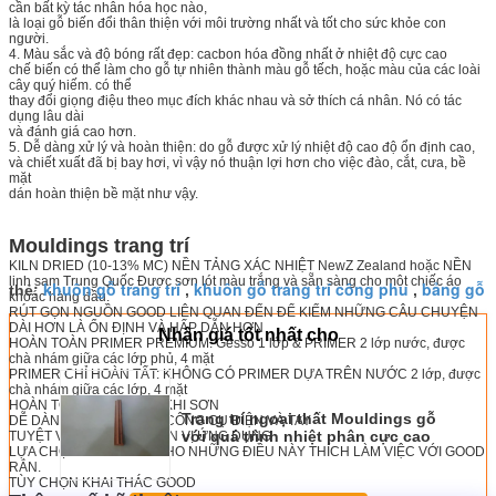
cần bất kỳ tác nhân hóa học nào,
là loại gỗ biến đổi thân thiện với môi trường nhất và tốt cho sức khỏe con
người.
4. Màu sắc và độ bóng rất đẹp: cacbon hóa đồng nhất ở nhiệt độ cực cao
chế biến có thể làm cho gỗ tự nhiên thành màu gỗ tếch, hoặc màu của các loài
cây quý hiếm. có thể
thay đổi giọng điệu theo mục đích khác nhau và sở thích cá nhân. Nó có tác
dụng lâu dài
và đánh giá cao hơn.
5. Dễ dàng xử lý và hoàn thiện: do gỗ được xử lý nhiệt độ cao độ ổn định cao,
và chiết xuất đã bị bay hơi, vì vậy nó thuận lợi hơn cho việc đào, cắt, cưa, bề
mặt
dán hoàn thiện bề mặt như vậy.
Mouldings trang trí
KILN DRIED (10-13% MC) NỀN TẢNG XÁC NHIỆT NewZ Zealand hoặc NỀN
linh sam Trung Quốc Được sơn lót màu trắng và sẵn sàng cho một chiếc áo
khuôn gỗ trang trí
khuôn gỗ trang trí công phu
bảng gỗ
thẻ:
,
,
khoác hàng đầu.
RÚT GỌN NGUỒN GOOD LIÊN QUAN ĐẾN ĐỂ KIẾM NHỮNG CÂU CHUYỆN
DÀI HƠN LÀ ỔN ĐỊNH VÀ HẤP DẪN HƠN
Nhận giá tốt nhất cho
HOÀN TOÀN PRIMER PREMIUM: Gesso 1 lớp & PRIMER 2 lớp nước, được
chà nhám giữa các lớp phủ, 4 mặt
PRIMER CHỈ HOÀN TẤT: KHÔNG CÓ PRIMER DỰA TRÊN NƯỚC 2 lớp, được
chà nhám giữa các lớp, 4 mặt
HOÀN TOÀN TUYỆT VỜI KHI SƠN
Trang trí ngoại thất Mouldings gỗ
DỄ DÀNG LÀM VIỆC VỚI CÔNG CỤ ĐIỆN VÀ TAY
với quá trình nhiệt phân cực cao
TUYỆT VỜI CHO MỘT ĐƠN VỊ ỨNG DỤNG
LỰA CHỌN LÝ TƯỞNG CHO NHỮNG ĐIỀU NÀY THÍCH LÀM VIỆC VỚI GOOD
RẮN.
TÙY CHỌN KHAI THÁC GOOD