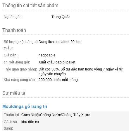
Thông tin chi tiết sản phẩm
Nguồn gốc:
Trung Quốc
Thanh toán
Số lượng đặt hàng tối
Dung tích container 20 feet
thiểu:
Giá bán:
negotiable
chi tiết đóng gói:
Xuất khẩu bao bì pallet
Thời gian giao hàng:
Đặt cọc 30%, Số dư đáo hạn trong vòng 7 ngày kể từ
ngày vận chuyển
Khả năng cung cấp:
200.000 chiếc mỗi tháng
Sự miêu tả
Mouldings gỗ trang trí
Thuận lợi:
Cách Nhiệt/Chống Nước/Chống Trầy Xước
Cách sử
khu dân cư
dụng: