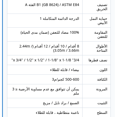
تصنيف
B1 (GB 8624) / ASTM E84 الفئة A
الحريق
حماية النمل
الدرجة الدائمة المتكاملة 1
الأبيض
المقاومة
100% مضاد للتعفن (ضمان مدى الحياة)
للتعفن
الأطوال
8 أقدام / 10 أقدام / 12 أقدام (2.44m /
المتاحة
3.05m / 3.66m)
نصف قطرها
3/4" x 3/4" / 1/2" x 1/2" / 1-1/8" x 1-1/8"
اللون
بيضاء / قابلة للطلاء
الكثافة
500-600 كجم/م3
المرونة
يمكن أن تتوافق مع عدم مساوية الأرضية ≤ 3
ملم
التثبيت
الصمغ / براد نايل / مزيج
السطح
ناعمة متطاطية ، قابلة للطلاء