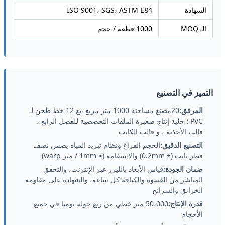
الشهادة
ISO 9001، SGS، ASTM E84
الـ MOQ
1000 قطعة / حجم
التميز في التصنيع
المرفق:
20مصنع مساحته 1000 متر مربع مع 12 خط طحن لـ
PVC ؛ خلية إنتاج صغيرة الملفات التخصصية للفصل الرابع ،
قالب الأحذية ، و قالب الكاتب
التصنيع الدقيق:
الحجم الفراغ ونظام تبريد المياه يضمن نصف
قطر ثابت (± 0.2mm) والاستقامة (≤ 1mm / متر warp)
ضمان الجودة:
قياس الأبعاد بالليزر عبر الإنترنت، والتحقق
المباشر من القسوة والكثافة كل ساعة، والشهادة على مقاومة
الحرائق والشرائح
قدرة الإنتاج:
50،000 متر خطي من ربع جولة يوميا في جميع
الأحجام