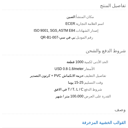
تفاصيل المنتج
مكان المنشأ:
الصين
اسم العلامة التجارية:
ECER
إصدار الشهادات:
ISO 9001, SGS, ASTM E84
رقم الموديل:
بي في سي-QR-B1-007
شروط الدفع والشحن
الحد الأدنى لكمية:
1000 قطعة
الأسعار:
USD 0.8-1.8/meter
تفاصيل التغليف:
حزمة الانكماش PVC + كرتون التصدير
وقت التسليم:
15-25 يوما
شروط الدفع:
T / T، L / C في الافق
القدرة على العرض:
100،000 متر / شهر
وصف
القوالب الخشبية المزخرفة