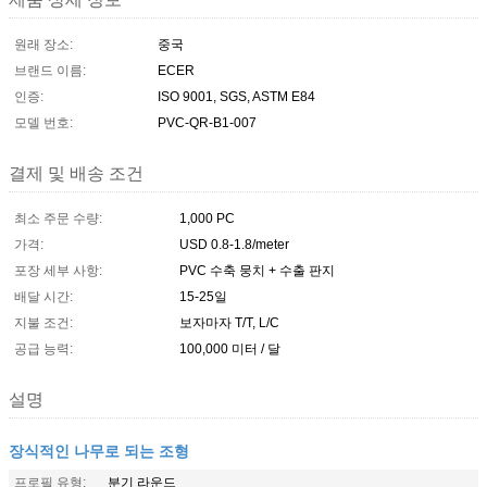
원래 장소:
중국
브랜드 이름:
ECER
인증:
ISO 9001, SGS, ASTM E84
모델 번호:
PVC-QR-B1-007
결제 및 배송 조건
최소 주문 수량:
1,000 PC
가격:
USD 0.8-1.8/meter
포장 세부 사항:
PVC 수축 뭉치 + 수출 판지
배달 시간:
15-25일
지불 조건:
보자마자 T/T, L/C
공급 능력:
100,000 미터 / 달
설명
장식적인 나무로 되는 조형
프로필 유형:
분기 라운드