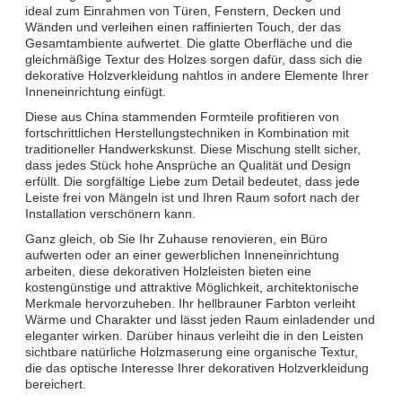
ideal zum Einrahmen von Türen, Fenstern, Decken und
Wänden und verleihen einen raffinierten Touch, der das
Gesamtambiente aufwertet. Die glatte Oberfläche und die
gleichmäßige Textur des Holzes sorgen dafür, dass sich die
dekorative Holzverkleidung nahtlos in andere Elemente Ihrer
Inneneinrichtung einfügt.
Diese aus China stammenden Formteile profitieren von
fortschrittlichen Herstellungstechniken in Kombination mit
traditioneller Handwerkskunst. Diese Mischung stellt sicher,
dass jedes Stück hohe Ansprüche an Qualität und Design
erfüllt. Die sorgfältige Liebe zum Detail bedeutet, dass jede
Leiste frei von Mängeln ist und Ihren Raum sofort nach der
Installation verschönern kann.
Ganz gleich, ob Sie Ihr Zuhause renovieren, ein Büro
aufwerten oder an einer gewerblichen Inneneinrichtung
arbeiten, diese dekorativen Holzleisten bieten eine
kostengünstige und attraktive Möglichkeit, architektonische
Merkmale hervorzuheben. Ihr hellbrauner Farbton verleiht
Wärme und Charakter und lässt jeden Raum einladender und
eleganter wirken. Darüber hinaus verleiht die in den Leisten
sichtbare natürliche Holzmaserung eine organische Textur,
die das optische Interesse Ihrer dekorativen Holzverkleidung
bereichert.