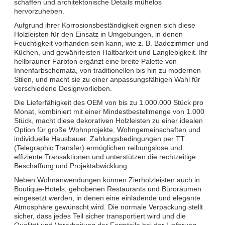
schaffen und architektonische Details mühelos
hervorzuheben.
Aufgrund ihrer Korrosionsbeständigkeit eignen sich diese
Holzleisten für den Einsatz in Umgebungen, in denen
Feuchtigkeit vorhanden sein kann, wie z. B. Badezimmer und
Küchen, und gewährleisten Haltbarkeit und Langlebigkeit. Ihr
hellbrauner Farbton ergänzt eine breite Palette von
Innenfarbschemata, von traditionellen bis hin zu modernen
Stilen, und macht sie zu einer anpassungsfähigen Wahl für
verschiedene Designvorlieben.
Die Lieferfähigkeit des OEM von bis zu 1.000.000 Stück pro
Monat, kombiniert mit einer Mindestbestellmenge von 1.000
Stück, macht diese dekorativen Holzleisten zu einer idealen
Option für große Wohnprojekte, Wohngemeinschaften und
individuelle Hausbauer. Zahlungsbedingungen per TT
(Telegraphic Transfer) ermöglichen reibungslose und
effiziente Transaktionen und unterstützen die rechtzeitige
Beschaffung und Projektabwicklung.
Neben Wohnanwendungen können Zierholzleisten auch in
Boutique-Hotels, gehobenen Restaurants und Büroräumen
eingesetzt werden, in denen eine einladende und elegante
Atmosphäre gewünscht wird. Die normale Verpackung stellt
sicher, dass jedes Teil sicher transportiert wird und die
Qualität und Verarbeitung der Formteile bei der Lieferung