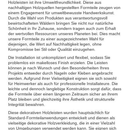
Holzleisten ist ihre Umweltfreundlichkeit. Diese aus
nachhaltigen Holzquellen hergestellten Formteile zeugen von
einem Engagement für umweltbewusste Handwerkskunst.
Durch die Wahl von Produkten aus verantwortungsvoll
bewirtschafteten Wäldern bringen Sie nicht nur natürliche
Schönheit in Ihr Zuhause, sondern tragen auch zum Erhalt
der wertvollen Ressourcen unseres Planeten bei. Dies macht
unsere Formteile zu einer ausgezeichneten Wahl für
diejenigen, die Wert auf Nachhaltigkeit legen, ohne
Kompromisse bei Stil oder Qualität einzugehen.
Die Installation ist unkompliziert und flexibel, sodass Sie
problemlos ein makelloses Finish erzielen. Die Leisten
können je nach Wunsch und den Besonderheiten Ihres
Projekts entweder durch Nageln oder Kleben angebracht
werden. Aufgrund ihrer Vielseitigkeit eignen sie sich sowohl
für Heimwerker als auch für professionelle Installateure. Die
leichte und dennoch langlebige Konstruktion sorgt dafür, dass
die Formteile über einen längeren Zeitraum sicher an ihrem
Platz bleiben und gleichzeitig ihre Ästhetik und strukturelle
Integrität bewahren.
Diese dekorativen Holzleisten wurden hauptsächlich für
Standard-Formteilanwendungen entwickelt und dienen als
vielseitige dekorative Holzverkleidung, die in einer Vielzahl
von Umgebungen verwendet werden kann. Sie eignen sich