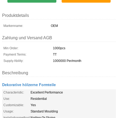
Produktdetails
Markenname:
OEM
Zahlung und Versand AGB
Min Order:
1000pcs
Payment Terms:
TT
Supply Ability:
1000000 Per/month
Beschreibung
Dekorative hölzerne Formteile
Characteristic:
Excellent Performance
Use:
Residential
Customizable:
Yes
Usage:
Standard Moulding
Installationmethod:
Nailing Or Gluing