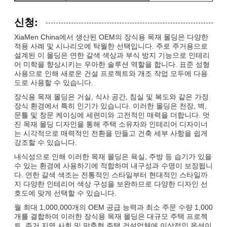
신청:
XiaMen China에서 생산된 OEM의 장식용 목재 몰딩은 다양한
적용 사례 및 시나리오에 탁월한 선택입니다. 주로 주거용으로
설계된 이 몰딩은 연한 갈색 색상과 부식 방지 기능으로 인테리
어 미학을 향상시키는 우아한 솔루션 역할을 합니다. 표준 성형
사용으로 인해 새로운 건설 프로젝트와 개조 작업 모두에 다용
도로 사용할 수 있습니다.
장식용 목재 몰딩은 거실, 식사 공간, 침실 및 복도와 같은 가정
장식 환경에서 특히 인기가 있습니다. 이러한 몰딩은 천장, 벽,
문틀 및 창문 케이싱에 세련미와 고전적인 매력을 더합니다. 멋
진 목재 몰딩 디자인을 통해 주택 소유자와 인테리어 디자이너
는 시각적으로 매력적인 전환을 만들고 건축 세부 사항을 쉽게
강조할 수 있습니다.
내식성으로 인해 이러한 목재 몰딩은 욕실, 주방 등 습기가 있을
수 있는 환경에 사용하기에 적합하며 내구성과 수명이 보장됩니
다. 연한 갈색 색조는 전통적인 스타일부터 현대적인 스타일까
지 다양한 인테리어 색상 구성을 보완하므로 다양한 디자인 선
호도에 맞게 선택할 수 있습니다.
월 최대 1,000,000개의 OEM 공급 능력과 최소 주문 수량 1,000
개를 결합하여 이러한 장식용 목재 몰딩은 대규모 주택 프로젝
트, 주거 지역 사회 및 맞춤형 주택 건설업체에 이상적인 옵션이