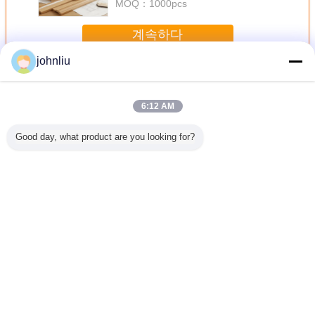
MOQ：
1000pcs
계속하다
johnliu
장식적인 나무로 되는 조형
더 많은 것
6:12 AM
Good day, what product are you looking for?
물을 위한
주거 장식법을 위
5.4m 5.6m 장식적
작은 2400 밀리미
우호적인 
식적 나무
한 방습 목재 가구
나무 장식 띠는 증
터 장식적 나무 장
실내 장식
 띠
류 몰딩
명 SGS 증명서를
식 띠 PU 폴리우레
장식 띠
댐핑시킵니다
탄계 소재
언어를 바꾸십시오
Korean
홈
|
회사 소개
|
문의하기
|
사이트맵
|
Privacy Policy