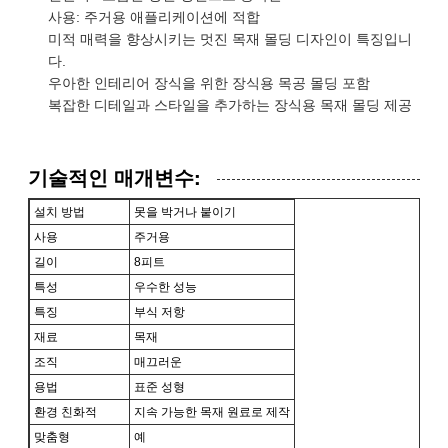
사용: 주거용 애플리케이션에 적합
미적 매력을 향상시키는 멋진 목재 몰딩 디자인이 특징입니
다.
우아한 인테리어 장식을 위한 장식용 목공 몰딩 포함
복잡한 디테일과 스타일을 추가하는 장식용 목재 몰딩 제공
기술적인 매개변수:
설치 방법
못을 박거나 붙이기
사용
주거용
길이
8피트
특성
우수한 성능
특징
부식 저항
재료
목재
조직
매끄러운
용법
표준 성형
환경 친화적
지속 가능한 목재 원료로 제작
맞춤형
예