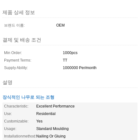
제품 상세 정보
브랜드 이름:
OEM
결제 및 배송 조건
Min Order:
1000pcs
Payment Terms:
TT
Supply Ability:
1000000 Per/month
설명
장식적인 나무로 되는 조형
Characteristic:
Excellent Performance
Use:
Residential
Customizable:
Yes
Usage:
Standard Moulding
Installationmethod:
Nailing Or Gluing