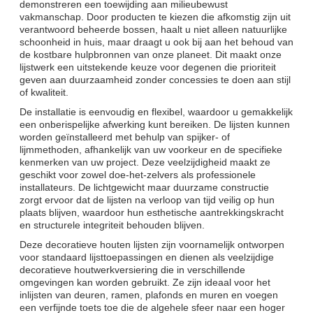
demonstreren een toewijding aan milieubewust
vakmanschap. Door producten te kiezen die afkomstig zijn uit
verantwoord beheerde bossen, haalt u niet alleen natuurlijke
schoonheid in huis, maar draagt ​​u ook bij aan het behoud van
de kostbare hulpbronnen van onze planeet. Dit maakt onze
lijstwerk een uitstekende keuze voor degenen die prioriteit
geven aan duurzaamheid zonder concessies te doen aan stijl
of kwaliteit.
De installatie is eenvoudig en flexibel, waardoor u gemakkelijk
een onberispelijke afwerking kunt bereiken. De lijsten kunnen
worden geïnstalleerd met behulp van spijker- of
lijmmethoden, afhankelijk van uw voorkeur en de specifieke
kenmerken van uw project. Deze veelzijdigheid maakt ze
geschikt voor zowel doe-het-zelvers als professionele
installateurs. De lichtgewicht maar duurzame constructie
zorgt ervoor dat de lijsten na verloop van tijd veilig op hun
plaats blijven, waardoor hun esthetische aantrekkingskracht
en structurele integriteit behouden blijven.
Deze decoratieve houten lijsten zijn voornamelijk ontworpen
voor standaard lijsttoepassingen en dienen als veelzijdige
decoratieve houtwerkversiering die in verschillende
omgevingen kan worden gebruikt. Ze zijn ideaal voor het
inlijsten van deuren, ramen, plafonds en muren en voegen
een verfijnde toets toe die de algehele sfeer naar een hoger