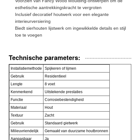
Voorzien van Fancy Wood Moulding-ontwerpen om de
esthetische aantrekkingskracht te vergroten
Inclusief decoratief houtwerk voor een elegante
interieurversiering
Biedt sierhouten lijstwerk om ingewikkelde details en stijl
toe te voegen
Technische parameters:
Installatiemethode
Spijkeren of lijmen
Gebruik
Residentieel
Lengte
8 voet
Kenmerkend
Uitstekende prestaties
Functie
Corrosiebestendigheid
Materiaal
Hout
Textuur
Zacht
Gebruik
Standaard gietwerk
Milieuvriendelijk
Gemaakt van duurzame houtbronnen
Aanpasbaar
Ja