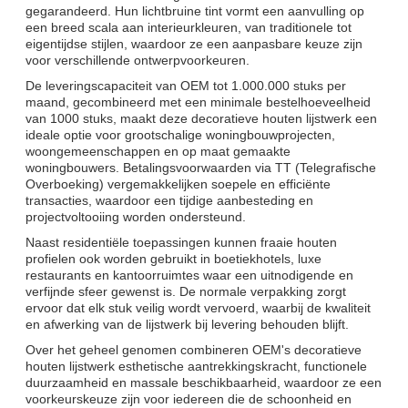
gegarandeerd. Hun lichtbruine tint vormt een aanvulling op
een breed scala aan interieurkleuren, van traditionele tot
eigentijdse stijlen, waardoor ze een aanpasbare keuze zijn
voor verschillende ontwerpvoorkeuren.
De leveringscapaciteit van OEM tot 1.000.000 stuks per
maand, gecombineerd met een minimale bestelhoeveelheid
van 1000 stuks, maakt deze decoratieve houten lijstwerk een
ideale optie voor grootschalige woningbouwprojecten,
woongemeenschappen en op maat gemaakte
woningbouwers. Betalingsvoorwaarden via TT (Telegrafische
Overboeking) vergemakkelijken soepele en efficiënte
transacties, waardoor een tijdige aanbesteding en
projectvoltooiing worden ondersteund.
Naast residentiële toepassingen kunnen fraaie houten
profielen ook worden gebruikt in boetiekhotels, luxe
restaurants en kantoorruimtes waar een uitnodigende en
verfijnde sfeer gewenst is. De normale verpakking zorgt
ervoor dat elk stuk veilig wordt vervoerd, waarbij de kwaliteit
en afwerking van de lijstwerk bij levering behouden blijft.
Over het geheel genomen combineren OEM's decoratieve
houten lijstwerk esthetische aantrekkingskracht, functionele
duurzaamheid en massale beschikbaarheid, waardoor ze een
voorkeurskeuze zijn voor iedereen die de schoonheid en