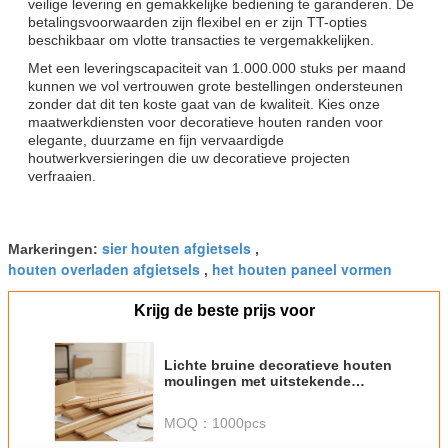
​​veilige levering en gemakkelijke bediening te garanderen. De
betalingsvoorwaarden zijn flexibel en er zijn TT-opties
beschikbaar om vlotte transacties te vergemakkelijken.
Met een leveringscapaciteit van 1.000.000 stuks per maand
kunnen we vol vertrouwen grote bestellingen ondersteunen
zonder dat dit ten koste gaat van de kwaliteit. Kies onze
maatwerkdiensten voor decoratieve houten randen voor
elegante, duurzame en fijn vervaardigde
houtwerkversieringen die uw decoratieve projecten
verfraaien.
sier houten afgietsels
Markeringen:
,
houten overladen afgietsels
het houten paneel vormen
,
Krijg de beste prijs voor
Lichte bruine decoratieve houten
moulingen met uitstekende
prestaties ondersteunen nagelen
of kleven Installatiemethode
MOQ：
1000pcs
Ideale keuze voor
woningverbouwing