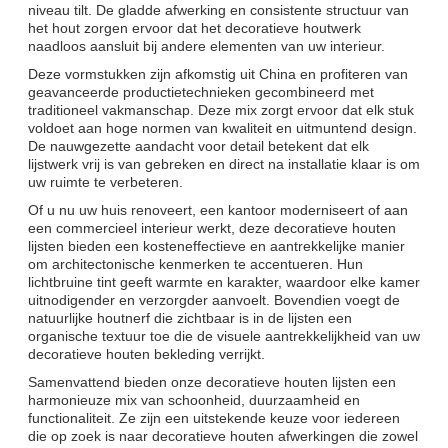
niveau tilt. De gladde afwerking en consistente structuur van
het hout zorgen ervoor dat het decoratieve houtwerk
naadloos aansluit bij andere elementen van uw interieur.
Deze vormstukken zijn afkomstig uit China en profiteren van
geavanceerde productietechnieken gecombineerd met
traditioneel vakmanschap. Deze mix zorgt ervoor dat elk stuk
voldoet aan hoge normen van kwaliteit en uitmuntend design.
De nauwgezette aandacht voor detail betekent dat elk
lijstwerk vrij is van gebreken en direct na installatie klaar is om
uw ruimte te verbeteren.
Of u nu uw huis renoveert, een kantoor moderniseert of aan
een commercieel interieur werkt, deze decoratieve houten
lijsten bieden een kosteneffectieve en aantrekkelijke manier
om architectonische kenmerken te accentueren. Hun
lichtbruine tint geeft warmte en karakter, waardoor elke kamer
uitnodigender en verzorgder aanvoelt. Bovendien voegt de
natuurlijke houtnerf die zichtbaar is in de lijsten een
organische textuur toe die de visuele aantrekkelijkheid van uw
decoratieve houten bekleding verrijkt.
Samenvattend bieden onze decoratieve houten lijsten een
harmonieuze mix van schoonheid, duurzaamheid en
functionaliteit. Ze zijn een uitstekende keuze voor iedereen
die op zoek is naar decoratieve houten afwerkingen die zowel