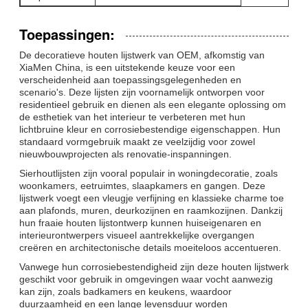
Toepassingen:
De decoratieve houten lijstwerk van OEM, afkomstig van
XiaMen China, is een uitstekende keuze voor een
verscheidenheid aan toepassingsgelegenheden en
scenario's. Deze lijsten zijn voornamelijk ontworpen voor
residentieel gebruik en dienen als een elegante oplossing om
de esthetiek van het interieur te verbeteren met hun
lichtbruine kleur en corrosiebestendige eigenschappen. Hun
standaard vormgebruik maakt ze veelzijdig voor zowel
nieuwbouwprojecten als renovatie-inspanningen.
Sierhoutlijsten zijn vooral populair in woningdecoratie, zoals
woonkamers, eetruimtes, slaapkamers en gangen. Deze
lijstwerk voegt een vleugje verfijning en klassieke charme toe
aan plafonds, muren, deurkozijnen en raamkozijnen. Dankzij
hun fraaie houten lijstontwerp kunnen huiseigenaren en
interieurontwerpers visueel aantrekkelijke overgangen
creëren en architectonische details moeiteloos accentueren.
Vanwege hun corrosiebestendigheid zijn deze houten lijstwerk
geschikt voor gebruik in omgevingen waar vocht aanwezig
kan zijn, zoals badkamers en keukens, waardoor
duurzaamheid en een lange levensduur worden