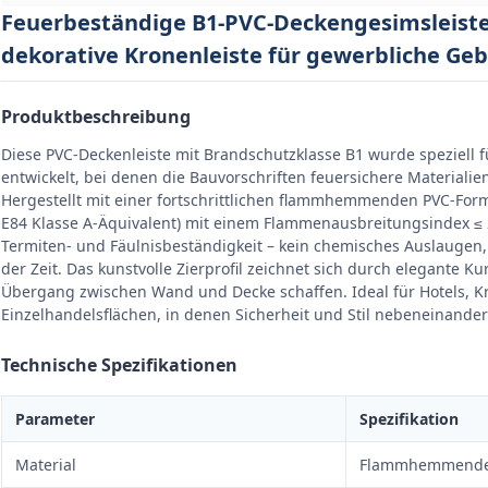
Feuerbeständige B1-PVC-Deckengesimsleiste
dekorative Kronenleiste für gewerbliche Ge
Produktbeschreibung
Diese PVC-Deckenleiste mit Brandschutzklasse B1 wurde speziell fü
entwickelt, bei denen die Bauvorschriften feuersichere Materialien
Hergestellt mit einer fortschrittlichen flammhemmenden PVC-Formu
E84 Klasse A-Äquivalent) mit einem Flammenausbreitungsindex ≤ 2
Termiten- und Fäulnisbeständigkeit – kein chemisches Auslaugen
der Zeit. Das kunstvolle Zierprofil zeichnet sich durch elegante Ku
Übergang zwischen Wand und Decke schaffen. Ideal für Hotels, K
Einzelhandelsflächen, in denen Sicherheit und Stil nebeneinand
Technische Spezifikationen
Parameter
Spezifikation
Material
Flammhemmendes