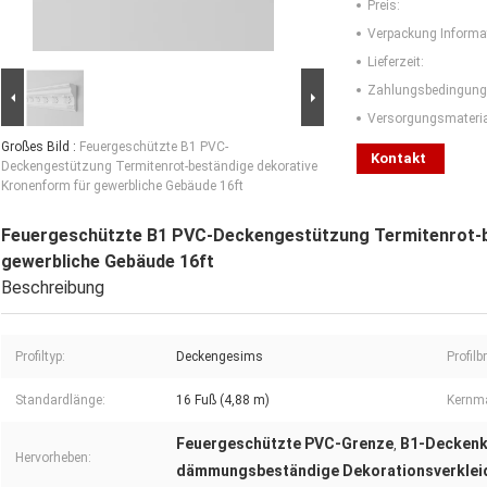
Preis:
Verpackung Informa
Lieferzeit:
Zahlungsbedingung
Versorgungsmaterial
Großes Bild :
Feuergeschützte B1 PVC-
Kontakt
Deckengestützung Termitenrot-beständige dekorative
Kronenform für gewerbliche Gebäude 16ft
Feuergeschützte B1 PVC-Deckengestützung Termitenrot-b
gewerbliche Gebäude 16ft
Beschreibung
Profiltyp:
Deckengesims
Profilbr
Standardlänge:
16 Fuß (4,88 m)
Kernma
Feuergeschützte PVC-Grenze
B1-Decken
,
Hervorheben:
dämmungsbeständige Dekorationsverklei