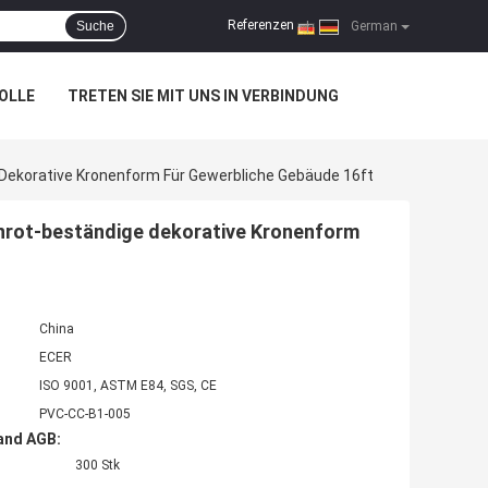
Referenzen
Suche
|
German
OLLE
TRETEN SIE MIT UNS IN VERBINDUNG
ekorative Kronenform Für Gewerbliche Gebäude 16ft
rot-beständige dekorative Kronenform
China
ECER
ISO 9001, ASTM E84, SGS, CE
PVC-CC-B1-005
and AGB:
300 Stk