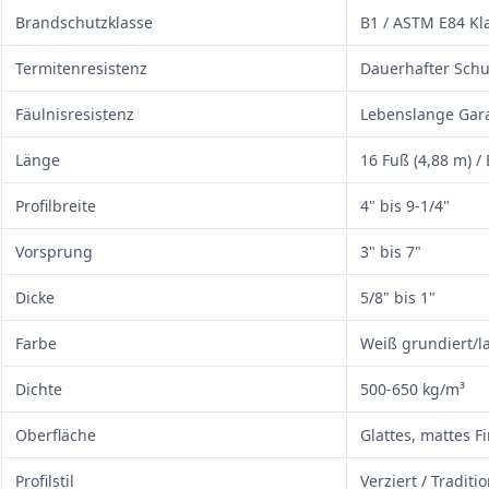
Brandschutzklasse
B1 / ASTM E84 Kla
Termitenresistenz
Dauerhafter Schu
Fäulnisresistenz
Lebenslange Gar
Länge
16 Fuß (4,88 m) /
Profilbreite
4" bis 9-1/4"
Vorsprung
3" bis 7"
Dicke
5/8" bis 1"
Farbe
Weiß grundiert/l
Dichte
500-650 kg/m³
Oberfläche
Glattes, mattes F
Profilstil
Verziert / Traditi