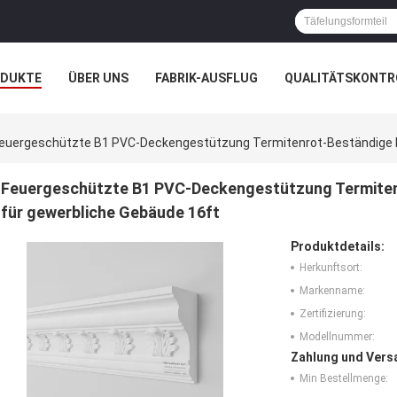
ODUKTE
ÜBER UNS
FABRIK-AUSFLUG
QUALITÄTSKONTR
N
FÄLLE
euergeschützte B1 PVC-Deckengestützung Termitenrot-Beständige D
Feuergeschützte B1 PVC-Deckengestützung Termiten
für gewerbliche Gebäude 16ft
Produktdetails:
Herkunftsort:
Markenname:
Zertifizierung:
Modellnummer:
Zahlung und Vers
Min Bestellmenge: