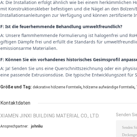
A: Die Installation erfolgt ähnlich wie bei einem herkömmlichen
mit Konstruktionskleber befestigen und die Nägel an den Bolzen/Ba
Installationsanleitungen zur Verfügung und können zertifizierte I
F: Ist die feuerhemmende Behandlung umweltfreundlich?
A: Unsere flammhemmende Formulierung ist halogenfrei und RoHS
giftigen Dämpfe frei und erfüllt die Standards für umweltfreundlic
emissionsarme Materialien.
F: Können Sie ein vorhandenes historisches Gesimsprofil anpass
A: Ja! Senden Sie uns eine Querschnittszeichnung oder ein physi
eine passende Extrusionsdüse. Die typische Entwicklungszeit für
,
,
Größe und Tag:
dekorative hölzerne Formteile
hölzerne aufwändige Formteile
Kontaktdaten
Senden Sie
XIAMEN JINXI BUILDING MATERIAL CO., LTD.
Ansprechpartner:
johnliu