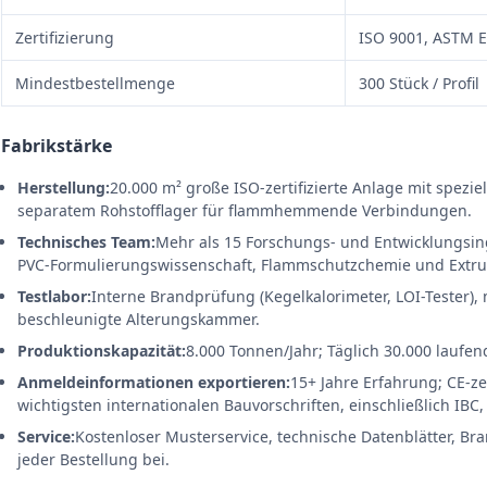
Zertifizierung
ISO 9001, ASTM E
Mindestbestellmenge
300 Stück / Profil
Fabrikstärke
Herstellung:
20.000 m² große ISO-zertifizierte Anlage mit spezie
separatem Rohstofflager für flammhemmende Verbindungen.
Technisches Team:
Mehr als 15 Forschungs- und Entwicklungsin
PVC-Formulierungswissenschaft, Flammschutzchemie und Extr
Testlabor:
Interne Brandprüfung (Kegelkalorimeter, LOI-Tester),
beschleunigte Alterungskammer.
Produktionskapazität:
8.000 Tonnen/Jahr; Täglich 30.000 laufen
Anmeldeinformationen exportieren:
15+ Jahre Erfahrung; CE-zer
wichtigsten internationalen Bauvorschriften, einschließlich IBC
Service:
Kostenloser Musterservice, technische Datenblätter, Bra
jeder Bestellung bei.