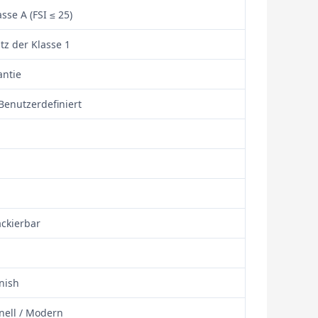
sse A (FSI ≤ 25)
tz der Klasse 1
antie
 Benutzerdefiniert
ackierbar
inish
onell / Modern