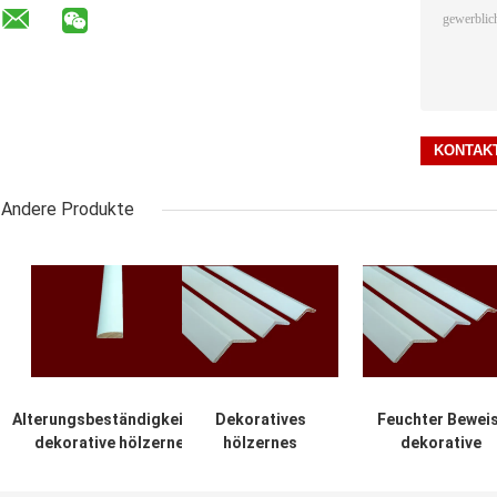
Andere Produkte
Alterungsbeständigkeits-
Dekoratives
Feuchter Bewei
dekorative hölzerne
hölzernes
dekorative
Innenformteile
Formteil 2.44m
hölzerne
umweltfreundlich
des
Formteile für