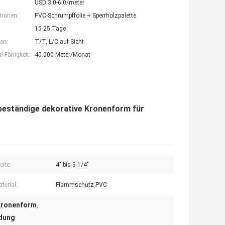
USD 3.0-6.0/meter
tionen:
PVC-Schrumpffolie + Sperrholzpalette
15-25 Tage
en:
T/T, L/C auf Sicht
-Fähigkeit:
40.000 Meter/Monat
eständige dekorative Kronenform für
eite:
4" bis 9-1/4"
terial:
Flammschutz-PVC
kronenform
,
dung