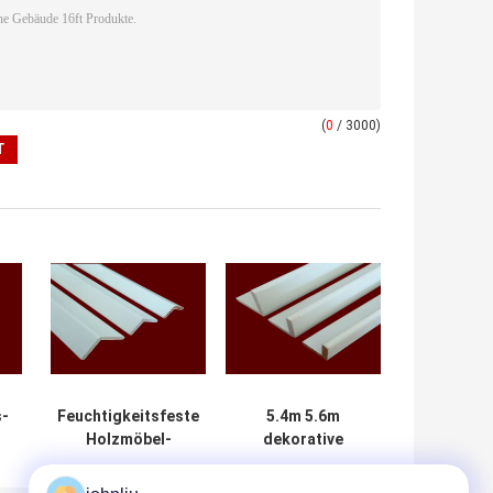
(
0
/ 3000)
s-
Feuchtigkeitsfeste
5.4m 5.6m
Holzmöbel-
dekorative
Formteile für
hölzerne
Wohn-Decration
Formteile