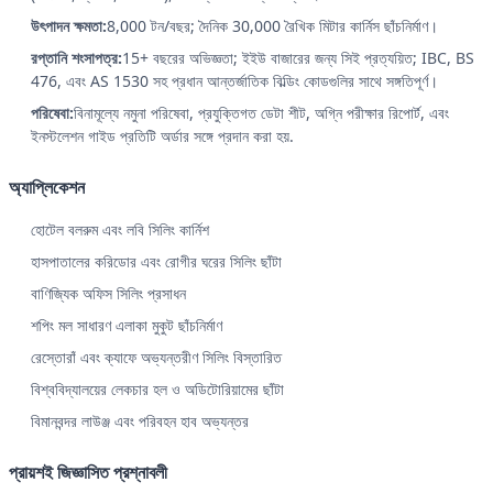
উৎপাদন ক্ষমতা:
8,000 টন/বছর; দৈনিক 30,000 রৈখিক মিটার কার্নিস ছাঁচনির্মাণ।
রপ্তানি শংসাপত্র:
15+ বছরের অভিজ্ঞতা; ইইউ বাজারের জন্য সিই প্রত্যয়িত; IBC, BS
476, এবং AS 1530 সহ প্রধান আন্তর্জাতিক বিল্ডিং কোডগুলির সাথে সঙ্গতিপূর্ণ।
পরিষেবা:
বিনামূল্যে নমুনা পরিষেবা, প্রযুক্তিগত ডেটা শীট, অগ্নি পরীক্ষার রিপোর্ট, এবং
ইনস্টলেশন গাইড প্রতিটি অর্ডার সঙ্গে প্রদান করা হয়.
অ্যাপ্লিকেশন
হোটেল বলরুম এবং লবি সিলিং কার্নিশ
হাসপাতালের করিডোর এবং রোগীর ঘরের সিলিং ছাঁটা
বাণিজ্যিক অফিস সিলিং প্রসাধন
শপিং মল সাধারণ এলাকা মুকুট ছাঁচনির্মাণ
রেস্তোরাঁ এবং ক্যাফে অভ্যন্তরীণ সিলিং বিস্তারিত
বিশ্ববিদ্যালয়ের লেকচার হল ও অডিটোরিয়ামের ছাঁটা
বিমানবন্দর লাউঞ্জ এবং পরিবহন হাব অভ্যন্তর
প্রায়শই জিজ্ঞাসিত প্রশ্নাবলী