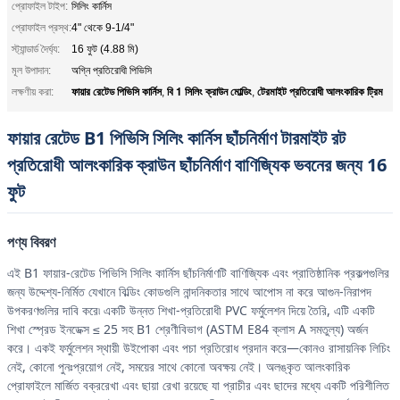
প্রোফাইল টাইপ:
সিলিং কার্নিস
প্রোফাইল প্রস্থ:
4" থেকে 9-1/4"
স্ট্যান্ডার্ড দৈর্ঘ্য:
16 ফুট (4.88 মি)
মূল উপাদান:
অগ্নি প্রতিরোধী পিভিসি
ফায়ার রেটেড পিভিসি কার্নিস
বি 1 সিলিং ক্রাউন মোল্ডিং
টেরমাইট প্রতিরোধী আলংকারিক ট্রিম
লক্ষণীয় করা:
,
,
ফায়ার রেটেড B1 পিভিসি সিলিং কার্নিস ছাঁচনির্মাণ টারমাইট রট
প্রতিরোধী আলংকারিক ক্রাউন ছাঁচনির্মাণ বাণিজ্যিক ভবনের জন্য 16
ফুট
পণ্য বিবরণ
এই B1 ফায়ার-রেটেড পিভিসি সিলিং কার্নিস ছাঁচনির্মাণটি বাণিজ্যিক এবং প্রাতিষ্ঠানিক প্রকল্পগুলির
জন্য উদ্দেশ্য-নির্মিত যেখানে বিল্ডিং কোডগুলি নান্দনিকতার সাথে আপোস না করে আগুন-নিরাপদ
উপকরণগুলির দাবি করে৷ একটি উন্নত শিখা-প্রতিরোধী PVC ফর্মুলেশন দিয়ে তৈরি, এটি একটি
শিখা স্প্রেড ইনডেক্স ≤ 25 সহ B1 শ্রেণীবিভাগ (ASTM E84 ক্লাস A সমতুল্য) অর্জন
করে। একই ফর্মুলেশন স্থায়ী উইপোকা এবং পচা প্রতিরোধ প্রদান করে—কোনও রাসায়নিক লিচিং
নেই, কোনো পুনঃপ্রয়োগ নেই, সময়ের সাথে কোনো অবক্ষয় নেই। অলঙ্কৃত আলংকারিক
প্রোফাইলে মার্জিত বক্ররেখা এবং ছায়া রেখা রয়েছে যা প্রাচীর এবং ছাদের মধ্যে একটি পরিশীলিত