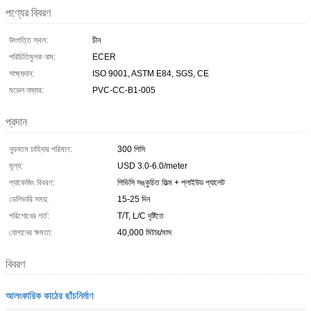
পণ্যের বিবরণ
উৎপত্তি স্থল:
চীন
পরিচিতিমুলক নাম:
ECER
সাক্ষ্যদান:
ISO 9001, ASTM E84, SGS, CE
মডেল নম্বার:
PVC-CC-B1-005
প্রদান
ন্যূনতম চাহিদার পরিমাণ:
300 পিসি
মূল্য:
USD 3.0-6.0/meter
প্যাকেজিং বিবরণ:
পিভিসি সঙ্কুচিত ফিল্ম + প্লাইউড প্যালেট
ডেলিভারি সময়:
15-25 দিন
পরিশোধের শর্ত:
T/T, L/C দৃষ্টিতে
যোগানের ক্ষমতা:
40,000 মিটার/মাস
বিবরণ
আলংকারিক কাঠের ছাঁচনির্মাণ