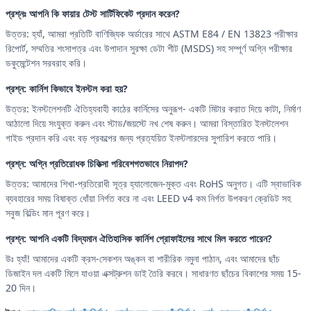
প্রশ্নঃ আপনি কি ফায়ার টেস্ট সার্টিফিকেট প্রদান করেন?
উত্তর: হ্যাঁ, আমরা প্রতিটি বাণিজ্যিক অর্ডারের সাথে ASTM E84 / EN 13823 পরীক্ষার
রিপোর্ট, সম্মতির শংসাপত্র এবং উপাদান সুরক্ষা ডেটা শীট (MSDS) সহ সম্পূর্ণ অগ্নি পরীক্ষার
ডকুমেন্টেশন সরবরাহ করি।
প্রশ্ন: কার্নিশ কিভাবে ইনস্টল করা হয়?
উত্তর: ইনস্টলেশনটি ঐতিহ্যবাহী কাঠের কার্নিসের অনুরূপ- একটি মিটার করাত দিয়ে কাটা, নির্মাণ
আঠালো দিয়ে সংযুক্ত করুন এবং স্টাড/জয়স্টে নখ শেষ করুন। আমরা বিস্তারিত ইনস্টলেশন
গাইড প্রদান করি এবং বড় প্রকল্পের জন্য প্রত্যয়িত ইনস্টলারদের সুপারিশ করতে পারি।
প্রশ্ন: অগ্নি প্রতিরোধক চিকিত্সা পরিবেশগতভাবে নিরাপদ?
উত্তর: আমাদের শিখা-প্রতিরোধী সূত্র হ্যালোজেন-মুক্ত এবং RoHS অনুগত। এটি স্বাভাবিক
ব্যবহারের সময় বিষাক্ত ধোঁয়া নির্গত করে না এবং LEED v4 কম নির্গত উপকরণ ক্রেডিট সহ
সবুজ বিল্ডিং মান পূরণ করে।
প্রশ্ন: আপনি একটি বিদ্যমান ঐতিহাসিক কার্নিশ প্রোফাইলের সাথে মিল করতে পারেন?
উঃ হ্যাঁ! আমাদের একটি ক্রস-সেকশন অঙ্কন বা শারীরিক নমুনা পাঠান, এবং আমাদের ছাঁচ
ডিজাইন দল একটি মিলে যাওয়া এক্সট্রুশন ডাই তৈরি করবে। সাধারণত ছাঁচের বিকাশের সময় 15-
20 দিন।