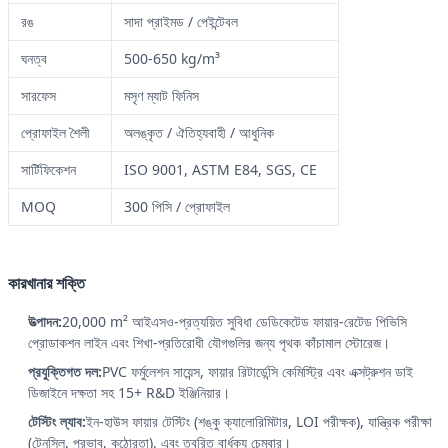
রঙ
সাদা প্রাইমড / পেইন্টেবল
ঘনত্ব
500-650 kg/m³
সারফেস
মসৃণ ম্যাট ফিনিস
প্রোফাইল শৈলী
অলঙ্কৃত / ঐতিহ্যবাহী / আধুনিক
সার্টিফিকেশন
ISO 9001, ASTM E84, SGS, CE
MOQ
300 পিসি / প্রোফাইল
কারখানার শক্তি
উত্পাদন:
20,000 m² আইএসও-প্রত্যয়িত সুবিধা ডেডিকেটেড ফায়ার-রেটেড পিভিসি
প্রোডাকশন লাইন এবং শিখা-প্রতিরোধী যৌগগুলির জন্য পৃথক কাঁচামাল স্টোরেজ।
প্রযুক্তিগত দল:
PVC ফর্মুলেশন সায়েন্স, ফায়ার রিটার্ডেন্সি কেমিস্ট্রি এবং এক্সট্রুশন ডাই
ডিজাইনে দক্ষতা সহ 15+ R&D ইঞ্জিনিয়ার।
টেস্টিং ল্যাব:
ইন-হাউস ফায়ার টেস্টিং (শঙ্কু ক্যালোরিমিটার, LOI পরীক্ষক), যান্ত্রিক পরীক্ষা
(টেনসিল, প্রভাব, কঠোরতা), এবং ত্বরিত বার্ধক্য চেম্বার।