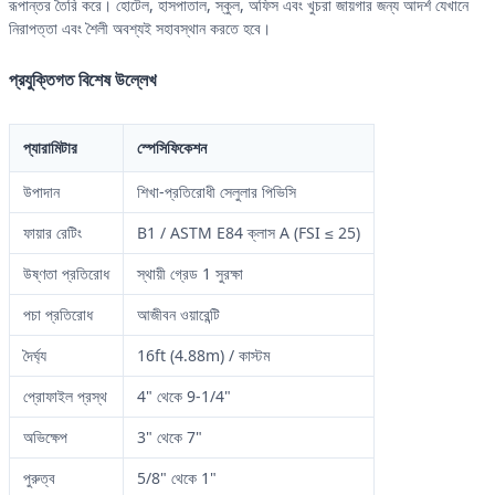
রূপান্তর তৈরি করে। হোটেল, হাসপাতাল, স্কুল, অফিস এবং খুচরা জায়গার জন্য আদর্শ যেখানে
নিরাপত্তা এবং শৈলী অবশ্যই সহাবস্থান করতে হবে।
প্রযুক্তিগত বিশেষ উল্লেখ
প্যারামিটার
স্পেসিফিকেশন
উপাদান
শিখা-প্রতিরোধী সেলুলার পিভিসি
ফায়ার রেটিং
B1 / ASTM E84 ক্লাস A (FSI ≤ 25)
উষ্ণতা প্রতিরোধ
স্থায়ী গ্রেড 1 সুরক্ষা
পচা প্রতিরোধ
আজীবন ওয়ারেন্টি
দৈর্ঘ্য
16ft (4.88m) / কাস্টম
প্রোফাইল প্রস্থ
4" থেকে 9-1/4"
অভিক্ষেপ
3" থেকে 7"
পুরুত্ব
5/8" থেকে 1"