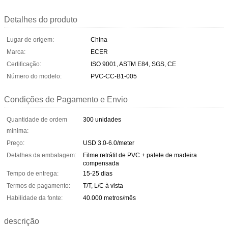
Detalhes do produto
Lugar de origem:
China
Marca:
ECER
Certificação:
ISO 9001, ASTM E84, SGS, CE
Número do modelo:
PVC-CC-B1-005
Condições de Pagamento e Envio
Quantidade de ordem
300 unidades
mínima:
Preço:
USD 3.0-6.0/meter
Detalhes da embalagem:
Filme retrátil de PVC + palete de madeira
compensada
Tempo de entrega:
15-25 dias
Termos de pagamento:
T/T, L/C à vista
Habilidade da fonte:
40.000 metros/mês
descrição