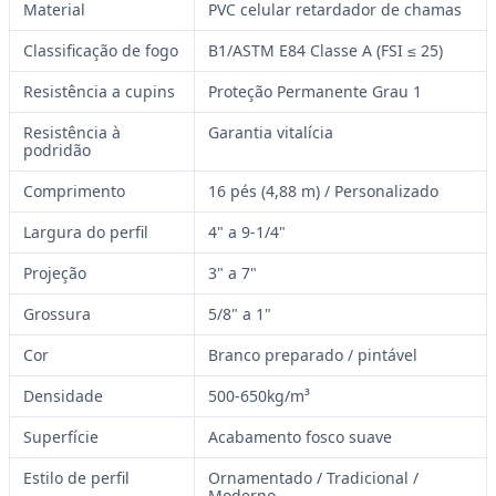
Material
PVC celular retardador de chamas
Classificação de fogo
B1/ASTM E84 Classe A (FSI ≤ 25)
Resistência a cupins
Proteção Permanente Grau 1
Resistência à
Garantia vitalícia
podridão
Comprimento
16 pés (4,88 m) / Personalizado
Largura do perfil
4" a 9-1/4"
Projeção
3" a 7"
Grossura
5/8" a 1"
Cor
Branco preparado / pintável
Densidade
500-650kg/m³
Superfície
Acabamento fosco suave
Estilo de perfil
Ornamentado / Tradicional /
Moderno