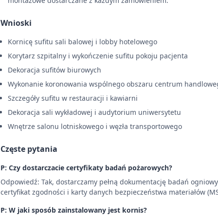
montażowe dostarczane z każdym zamówieniem.
Wnioski
Kornicę sufitu sali balowej i lobby hotelowego
Korytarz szpitalny i wykończenie sufitu pokoju pacjenta
Dekoracja sufitów biurowych
Wykonanie koronowania wspólnego obszaru centrum handlowe
Szczegóły sufitu w restauracji i kawiarni
Dekoracja sali wykładowej i audytorium uniwersytetu
Wnętrze salonu lotniskowego i węzła transportowego
Częste pytania
P: Czy dostarczacie certyfikaty badań pożarowych?
Odpowiedź: Tak, dostarczamy pełną dokumentację badań ogniowyc
certyfikat zgodności i karty danych bezpieczeństwa materiałów
P: W jaki sposób zainstalowany jest kornis?