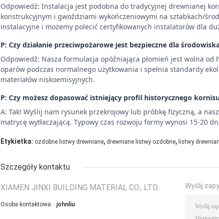
Odpowiedź: Instalacja jest podobna do tradycyjnej drewnianej kor
konstrukcyjnym i gwoździami wykończeniowymi na sztabkach/śro
instalacyjne i możemy polecić certyfikowanych instalatorów dla du
P: Czy działanie przeciwpożarowe jest bezpieczne dla środowisk
Odpowiedź: Nasza formulacja opóźniająca płomień jest wolna od 
oparów podczas normalnego użytkowania i spełnia standardy ekol
materiałów niskoemisyjnych.
P: Czy możesz dopasować istniejący profil historycznego kornis
A: Tak! Wyślij nam rysunek przekrojowy lub próbkę fizyczną, a nas
matrycę wytłaczającą. Typowy czas rozwoju formy wynosi 15-20 dn
,
,
Etykietka:
ozdobne listwy drewniane
drewniane listwy ozdobne
listwy drewnia
Szczegóły kontaktu
Wyślij zap
XIAMEN JINXI BUILDING MATERIAL CO., LTD.
Osoba kontaktowa:
johnliu