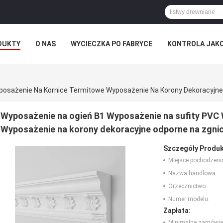
DUKTY
O NAS
WYCIECZKA PO FABRYCE
KONTROLA JAK
Wyposażenie na ogień B1 Wyposażenie na sufity PVC
Wyposażenie na korony dekoracyjne odporne na zgnic
Szczegóły Produk
Miejsce pochodzeni
Nazwa handlowa:
Orzecznictwo:
Numer modelu:
Zapłata:
Minimalne zamówie