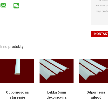
Inne produkty
Odporność na
Lekka 6 mm
Odporne na
starzenie
dekoracyjna
wilgoć
Dekoracyjne
listwa drewniana
dekoracyjne
drewniane listwy
2,44 m do budowy
listwy drewnian