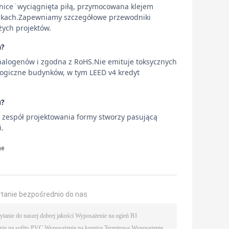
nice ̇ wyciągnięta piłą, przymocowana klejem
dkach.Zapewniamy szczegółowe przewodniki
żych projektów.
a?
halogenów i zgodna z RoHS.Nie emituje toksycznych
ogiczne budynków, w tym LEED v4 kredyt
u?
z zespół projektowania formy stworzy pasującą
i.
ne
ytanie bezpośrednio do nas