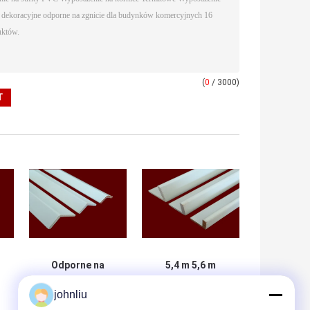
(
0
/ 3000)
Odporne na
5,4 m 5,6 m
wilgoć drewniane
Dekoracyjne
listwy meblowe
listwy drewniane
johnliu
e
do dekoracji
Certyfikat SGS