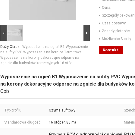
Cena:
Szczegóły pakowani
Czas dostawy:
Zasady płatności:
Możliwość Supply:
Duży Obraz :
Wyposażenie na ogień B1 Wyposażenie
Kontakt
na sufity PVC Wyposażenie na kornice Termitowe
Wyposażenie na korony dekoracyjne odporne na
zgnicie dla budynków komercyjnych 16 stóp
Wyposażenie na ogień B1 Wyposażenie na sufity PVC Wypo
na korony dekoracyjne odporne na zgnicie dla budynków k
Opis
Typ profilu:
Gzyms sufitowy
Szerok
Standardowa długość:
16 stóp (4,88 m)
Materi
Gzyms z PCV o odporności ogniowej
B1 Od
,