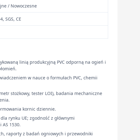
yjne / Nowoczesne
4, SGS, CE
dykowaną linią produkcyjną PVC odporną na ogień i
łomień.
wiadczeniem w nauce o formułach PVC, chemii
etr stożkowy, tester LOI), badania mechaniczne
enia.
formowania kornic dziennie.
E dla rynku UE; zgodność z głównymi
i AS 1530.
h, raporty z badań ogniowych i przewodniki