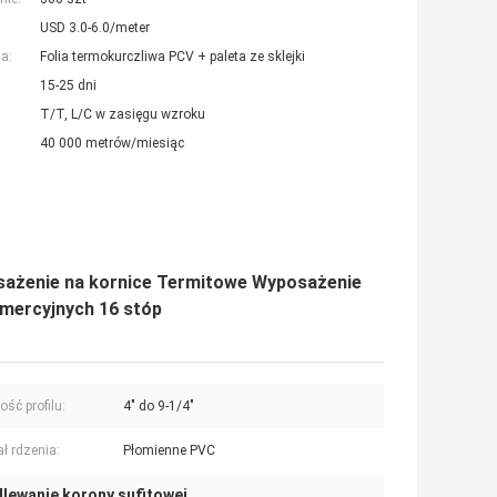
USD 3.0-6.0/meter
a:
Folia termokurczliwa PCV + paleta ze sklejki
15-25 dni
T/T, L/C w zasięgu wzroku
40 000 metrów/miesiąc
sażenie na kornice Termitowe Wyposażenie
omercyjnych 16 stóp
ość profilu:
4" do 9-1/4"
ał rdzenia:
Płomienne PVC
lewanie korony sufitowej
,