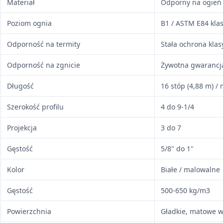
Materiał
Odporny na ogień
Poziom ognia
B1 / ASTM E84 klas
Odporność na termity
Stała ochrona klas
Odporność na zgnicie
Żywotna gwarancj
Długość
16 stóp (4,88 m) /
Szerokość profilu
4 do 9-1/4
Projekcja
3 do 7
Gęstość
5/8" do 1"
Kolor
Białe / malowalne
Gęstość
500-650 kg/m3
Powierzchnia
Gładkie, matowe 