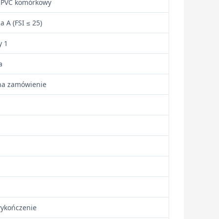
 PVC komórkowy
a A (FSI ≤ 25)
y 1
a
 na zamówienie
wykończenie