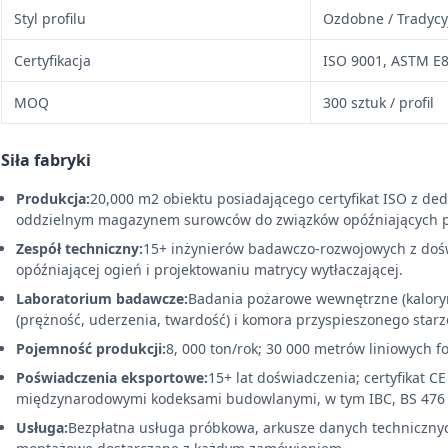
Styl profilu
Ozdobne / Tradyc
Certyfikacja
ISO 9001, ASTM E8
MOQ
300 sztuk / profil
Siła fabryki
Produkcja:
20,000 m2 obiektu posiadającego certyfikat ISO z de
oddzielnym magazynem surowców do związków opóźniających p
Zespół techniczny:
15+ inżynierów badawczo-rozwojowych z doś
opóźniającej ogień i projektowaniu matrycy wytłaczającej.
Laboratorium badawcze:
Badania pożarowe wewnętrzne (kalorym
(prężność, uderzenia, twardość) i komora przyspieszonego starz
Pojemność produkcji:
8, 000 ton/rok; 30 000 metrów liniowych 
Poświadczenia eksportowe:
15+ lat doświadczenia; certyfikat C
międzynarodowymi kodeksami budowlanymi, w tym IBC, BS 476 
Usługa:
Bezpłatna usługa próbkowa, arkusze danych technicznyc