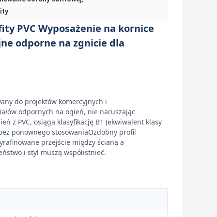
ity
ity PVC Wyposażenie na kornice
ne odporne na zgnicie dla
owany do projektów komercyjnych i
iałów odpornych na ogień, nie naruszając
 z PVC, osiąga klasyfikację B1 (ekwiwalent klasy
5.bez ponownego stosowaniaOzdobny profil
wyrafinowane przejście między ścianą a
eństwo i styl muszą współistnieć.