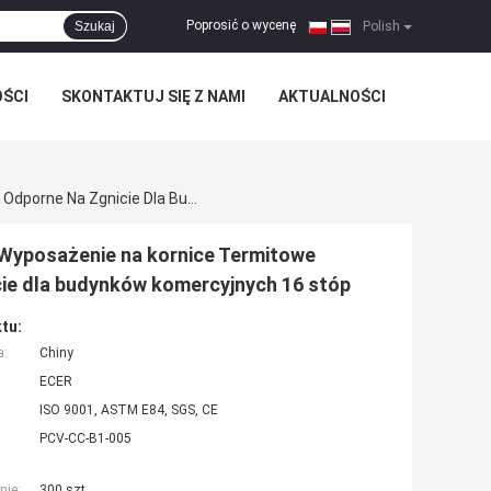
Poprosić o wycenę
Szukaj
|
Polish
OŚCI
SKONTAKTUJ SIĘ Z NAMI
AKTUALNOŚCI
Wyposażenie Na Ogień B1 Wyposażenie Na Sufity PVC Wyposażenie Na Kornice Termitowe Wyposażenie Na Korony Dekoracyjne Odporne Na Zgnicie Dla Budynków Komercyjnych 16 Stóp
 Wyposażenie na kornice Termitowe
ie dla budynków komercyjnych 16 stóp
tu:
a:
Chiny
ECER
ISO 9001, ASTM E84, SGS, CE
PCV-CC-B1-005
nie:
300 szt