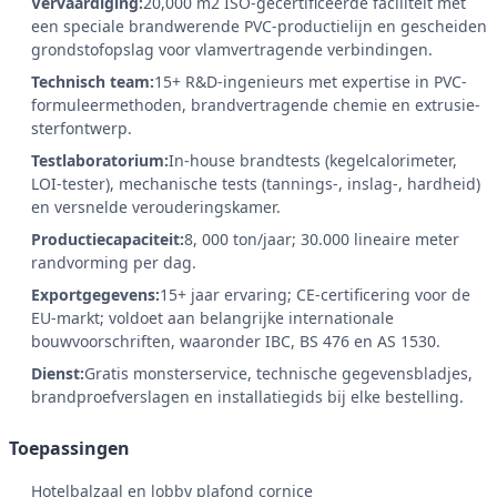
Vervaardiging:
20,000 m2 ISO-gecertificeerde faciliteit met
een speciale brandwerende PVC-productielijn en gescheiden
grondstofopslag voor vlamvertragende verbindingen.
Technisch team:
15+ R&D-ingenieurs met expertise in PVC-
formuleermethoden, brandvertragende chemie en extrusie-
sterfontwerp.
Testlaboratorium:
In-house brandtests (kegelcalorimeter,
LOI-tester), mechanische tests (tannings-, inslag-, hardheid)
en versnelde verouderingskamer.
Productiecapaciteit:
8, 000 ton/jaar; 30.000 lineaire meter
randvorming per dag.
Exportgegevens:
15+ jaar ervaring; CE-certificering voor de
EU-markt; voldoet aan belangrijke internationale
bouwvoorschriften, waaronder IBC, BS 476 en AS 1530.
Dienst:
Gratis monsterservice, technische gegevensbladjes,
brandproefverslagen en installatiegids bij elke bestelling.
Toepassingen
Hotelbalzaal en lobby plafond cornice