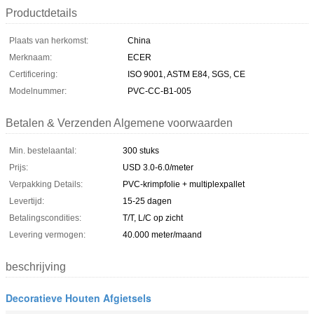
Productdetails
Plaats van herkomst:
China
Merknaam:
ECER
Certificering:
ISO 9001, ASTM E84, SGS, CE
Modelnummer:
PVC-CC-B1-005
Betalen & Verzenden Algemene voorwaarden
Min. bestelaantal:
300 stuks
Prijs:
USD 3.0-6.0/meter
Verpakking Details:
PVC-krimpfolie + multiplexpallet
Levertijd:
15-25 dagen
Betalingscondities:
T/T, L/C op zicht
Levering vermogen:
40.000 meter/maand
beschrijving
Decoratieve Houten Afgietsels