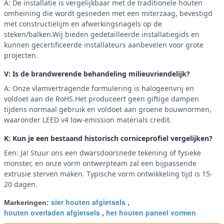
A: De installatie is vergelijkbaar met de traditionele houten
omheining die wordt gesneden met een miterzaag, bevestigd
met constructielijm en afwerkingsnagels op de
steken/balken.Wij bieden gedetailleerde installatiegids en
kunnen gecertificeerde installateurs aanbevelen voor grote
projecten.
V: Is de brandwerende behandeling milieuvriendelijk?
A: Onze vlamvertragende formulering is halogeenvrij en
voldoet aan de RoHS.Het produceert geen giftige dampen
tijdens normaal gebruik en voldoet aan groene bouwnormen,
waaronder LEED v4 low-emission materials credit.
K: Kun je een bestaand historisch corniceprofiel vergelijken?
Een: Ja! Stuur ons een dwarsdoorsnede tekening of fysieke
monster, en onze vorm ontwerpteam zal een bijpassende
extrusie sterven maken. Typische vorm ontwikkeling tijd is 15-
20 dagen.
sier houten afgietsels
Markeringen:
,
houten overladen afgietsels
het houten paneel vormen
,