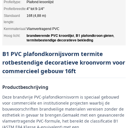
Profieltype:
Plafond kroonlijst
Profielbreedte:
4" tot 9-1/4"
Standaard
16ft (4,88 m)
lengte:
Kernmateriaal:
Vlamvertragend PVC
brandwerende PVC kroonlijst
B1 plafondkroon gieten
Hoog licht:
,
,
termitebestendige decoratieve bekleding
B1 PVC plafondkornijsvorm termite
rotbestendige decoratieve kroonvorm voor
commercieel gebouw 16ft
Productbeschrijving
Deze brandvrije PVC-plafondkornisvorm is speciaal gebouwd
voor commerciële en institutionele projecten waarbij de
bouwvoorschriften brandveilige materialen vereisen zonder de
esthetiek in gevaar te brengen.Gemaakt met een geavanceerde
vlamvertragende PVC-formule, het bereikt de classificatie B1
(ASTM E84 Klasse A-equivalent) met een