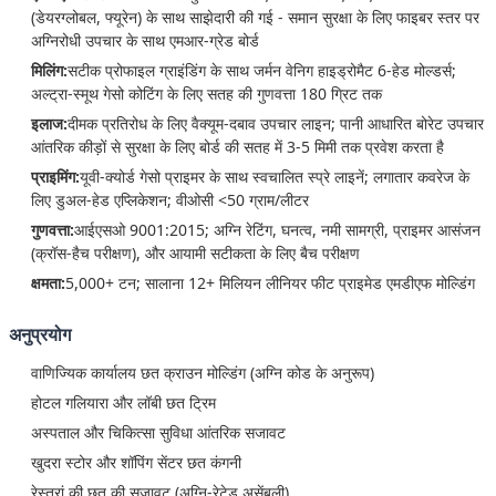
(डेयरग्लोबल, फ्यूरेन) के साथ साझेदारी की गई - समान सुरक्षा के लिए फाइबर स्तर पर
अग्निरोधी उपचार के साथ एमआर-ग्रेड बोर्ड
मिलिंग:
सटीक प्रोफाइल ग्राइंडिंग के साथ जर्मन वेनिग हाइड्रोमैट 6-हेड मोल्डर्स;
अल्ट्रा-स्मूथ गेसो कोटिंग के लिए सतह की गुणवत्ता 180 ग्रिट तक
इलाज:
दीमक प्रतिरोध के लिए वैक्यूम-दबाव उपचार लाइन; पानी आधारित बोरेट उपचार
आंतरिक कीड़ों से सुरक्षा के लिए बोर्ड की सतह में 3-5 मिमी तक प्रवेश करता है
प्राइमिंग:
यूवी-क्योर्ड गेसो प्राइमर के साथ स्वचालित स्प्रे लाइनें; लगातार कवरेज के
लिए डुअल-हेड एप्लिकेशन; वीओसी <50 ग्राम/लीटर
गुणवत्ता:
आईएसओ 9001:2015; अग्नि रेटिंग, घनत्व, नमी सामग्री, प्राइमर आसंजन
(क्रॉस-हैच परीक्षण), और आयामी सटीकता के लिए बैच परीक्षण
क्षमता:
5,000+ टन; सालाना 12+ मिलियन लीनियर फीट प्राइमेड एमडीएफ मोल्डिंग
अनुप्रयोग
वाणिज्यिक कार्यालय छत क्राउन मोल्डिंग (अग्नि कोड के अनुरूप)
होटल गलियारा और लॉबी छत ट्रिम
अस्पताल और चिकित्सा सुविधा आंतरिक सजावट
खुदरा स्टोर और शॉपिंग सेंटर छत कंगनी
रेस्तरां की छत की सजावट (अग्नि-रेटेड असेंबली)