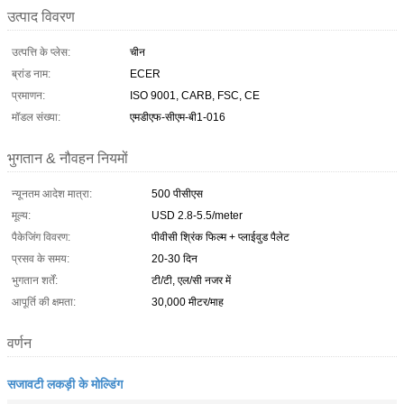
उत्पाद विवरण
उत्पत्ति के प्लेस:
चीन
ब्रांड नाम:
ECER
प्रमाणन:
ISO 9001, CARB, FSC, CE
मॉडल संख्या:
एमडीएफ-सीएम-बी1-016
भुगतान & नौवहन नियमों
न्यूनतम आदेश मात्रा:
500 पीसीएस
मूल्य:
USD 2.8-5.5/meter
पैकेजिंग विवरण:
पीवीसी श्रिंक फिल्म + प्लाईवुड पैलेट
प्रसव के समय:
20-30 दिन
भुगतान शर्तें:
टी/टी, एल/सी नजर में
आपूर्ति की क्षमता:
30,000 मीटर/माह
वर्णन
सजावटी लकड़ी के मोल्डिंग