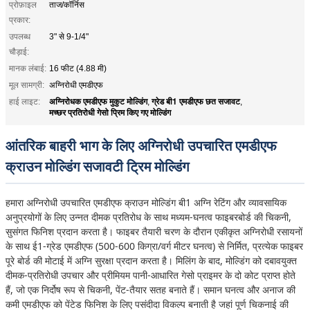
प्रोफ़ाइल
ताज/कॉर्निस
प्रकार:
उपलब्ध
3" से 9-1/4"
चौड़ाई:
मानक लंबाई:
16 फीट (4.88 मी)
मूल सामग्री:
अग्निरोधी एमडीएफ
अग्निरोधक एमडीएफ मुकुट मोल्डिंग
ग्रेड बी1 एमडीएफ छत सजावट
हाई लाइट:
,
,
मच्छर प्रतिरोधी गेसो प्रिम किए गए मोल्डिंग
आंतरिक बाहरी भाग के लिए अग्निरोधी उपचारित एमडीएफ
क्राउन मोल्डिंग सजावटी ट्रिम मोल्डिंग
हमारा अग्निरोधी उपचारित एमडीएफ क्राउन मोल्डिंग बी1 अग्नि रेटिंग और व्यावसायिक
अनुप्रयोगों के लिए उन्नत दीमक प्रतिरोध के साथ मध्यम-घनत्व फाइबरबोर्ड की चिकनी,
सुसंगत फिनिश प्रदान करता है। फाइबर तैयारी चरण के दौरान एकीकृत अग्निरोधी रसायनों
के साथ ई1-ग्रेड एमडीएफ (500-600 किग्रा/वर्ग मीटर घनत्व) से निर्मित, प्रत्येक फाइबर
पूरे बोर्ड की मोटाई में अग्नि सुरक्षा प्रदान करता है। मिलिंग के बाद, मोल्डिंग को दबावयुक्त
दीमक-प्रतिरोधी उपचार और प्रीमियम पानी-आधारित गेसो प्राइमर के दो कोट प्राप्त होते
हैं, जो एक निर्दोष रूप से चिकनी, पेंट-तैयार सतह बनाते हैं। समान घनत्व और अनाज की
कमी एमडीएफ को पेंटेड फिनिश के लिए पसंदीदा विकल्प बनाती है जहां पूर्ण चिकनाई की