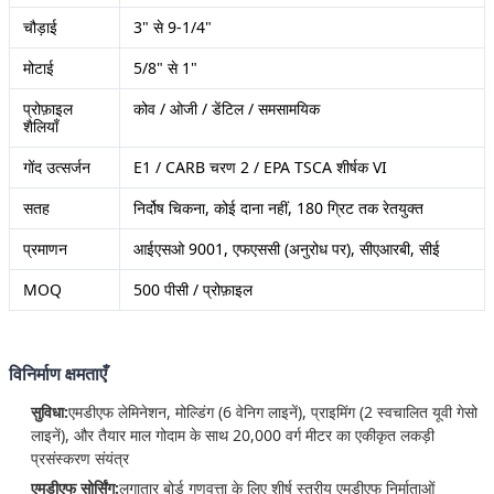
चौड़ाई
3" से 9-1/4"
मोटाई
5/8" से 1"
प्रोफ़ाइल
कोव / ओजी / डेंटिल / समसामयिक
शैलियाँ
गोंद उत्सर्जन
E1 / CARB चरण 2 / EPA TSCA शीर्षक VI
सतह
निर्दोष चिकना, कोई दाना नहीं, 180 ग्रिट तक रेतयुक्त
प्रमाणन
आईएसओ 9001, एफएससी (अनुरोध पर), सीएआरबी, सीई
MOQ
500 पीसी / प्रोफ़ाइल
विनिर्माण क्षमताएँ
सुविधा:
एमडीएफ लेमिनेशन, मोल्डिंग (6 वेनिग लाइनें), प्राइमिंग (2 स्वचालित यूवी गेसो
लाइनें), और तैयार माल गोदाम के साथ 20,000 वर्ग मीटर का एकीकृत लकड़ी
प्रसंस्करण संयंत्र
एमडीएफ सोर्सिंग:
लगातार बोर्ड गुणवत्ता के लिए शीर्ष स्तरीय एमडीएफ निर्माताओं