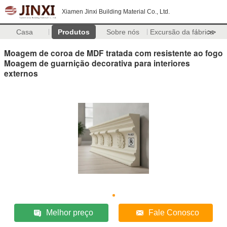
Xiamen Jinxi Building Material Co., Ltd.
Casa
Produtos
Sobre nós
Excursão da fábrica
>>
Moagem de coroa de MDF tratada com resistente ao fogo
Moagem de guarnição decorativa para interiores
externos
Melhor preço
Fale Conosco