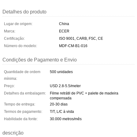
Detalhes do produto
Lugar de origem:
China
Marca:
ECER
Certificação:
ISO 9001, CARB, FSC, CE
Número do modelo:
MDF-CM-B1-016
Condições de Pagamento e Envio
Quantidade de ordem
500 unidades
mínima:
Preço:
USD 2.8-5.5/meter
Detalhes da embalagem:
Filme retrátil de PVC + palete de madeira
compensada
Tempo de entrega:
20-30 dias
Termos de pagamento:
T/T, L/C à vista
Habilidade da fonte:
30.000 metros/mês
descrição