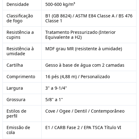
Densidade
500-600 kg/m³
Classificação
B1 (GB 8624) / ASTM E84 Classe A / BS 476
de fogo
Classe 1
Resistência a
Tratamento Pressurizado (Interior
cupins
Equivalente a H2)
Resistência à
MDF grau MR (resistente à umidade)
umidade
Cartilha
Gesso à base de água com 2 camadas
Comprimento
16 pés (4,88 m) / Personalizado
Largura
3" a 9-1/4"
Grossura
5/8" a 1"
Estilos de
Cove / Ogee / Dentil / Contemporâneo
perfil
Emissão de
E1 / CARB Fase 2 / EPA TSCA Título VI
cola