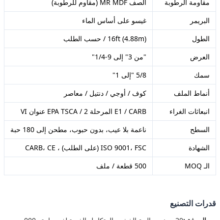
مقاومة الرطوبة
الصف MR MDF (مقاوم للرطوبة)
البريمر
غيسو على أساس الماء
الطول
16ft (4.88m) / حسب الطلب
العرض
"من 3" إلى 9-1/4"
سمك
5/8 "إلى 1"
أنماط الملف
كوف / أوجي / دنتيل / معاصر
انبعاثات الغراء
E1 / CARB المرحلة 2 / EPA TSCA عنوان VI
السطح
ناعمة بلا عيب، بدون حبوب، مطحن إلى 180 حبة
الشهادة
ISO 9001، FSC (على الطلب) ، CARB، CE
الـ MOQ
500 قطعة / ملف
قدرات التصنيع