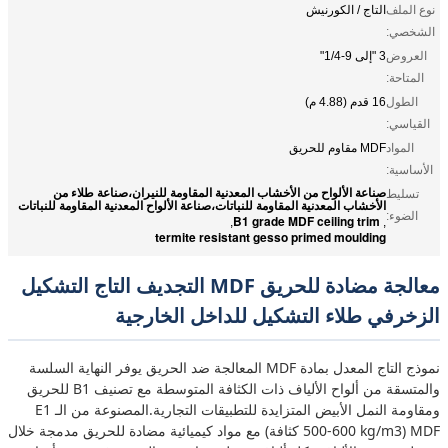
نوع الملف
التاج / الكورنيش
الشخصي:
العروض
3 "إلى 9-1/4"
المتاحة:
الطول
16 قدم (4.88 م)
القياسي:
المواد
MDF مقاوم للحريق
الأساسية:
صناعة الألواح من الأخشاب المعدنية المقاومة للنيران،صناعة طلاء من
تسليط
الأخشاب المعدنية المقاومة للنباتات،صناعة الألواح المعدنية المقاومة للنباتات
الضوء:
B1 grade MDF ceiling trim
,
,
termite resistant gesso primed moulding
معالجة مضادة للحريق MDF التجديف التاج التشكيل
الزخرفي طلاء التشكيل للداخل الخارجية
نموذج التاج المعدل بمادة MDF المعالجة ضد الحريق يوفر النهاية السلسة
والمتسقة من ألواح الألياف ذات الكثافة المتوسطة مع تصنيف B1 للحريق
ومقاومة النمل الأبيض المتزايدة للتطبيقات التجارية.المصنوعة من الـ E1
MDF (500-600 kg/m3 كثافة) مع مواد كيميائية مضادة للحريق مدمجة خلال