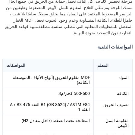
مرحلة تحضير الألياف، كل ألياف تحمل حماية من الحريق في جميع أنحاء
سمك اللوحة.يتم تلقّي العلاج المقاوم للنمل الأبيض المضغوط وطبقتين من
البرايمر المضغوط المعتمد على المياه، مما يخلق سطحًا سلسًا بلا عيب ،
جاهزًا للطلاء. الكثافة المتساوية وعدم وجود الحبوب تجعل MDF الخيار
المفضل للتشطيبات المطلية التي تتطلب سلسة مطلقة.تلبية قواعد الحريق
التجارية دون التضحية بجودة النهاية.
المواصفات التقنية
المعلم
المواصفات
المواد
MDF مقاوم للحريق (ألواح الألياف المتوسطة
الكثافة)
الكثافة
500-600 كجم/م3
تصنيف الحريق
B1 (GB 8624) / ASTM E84 الفئة A / BS 476
الفئة 1
مقاومة النمل
المعالجة تحت الضغط (داخل معادل H2)
الأبيض