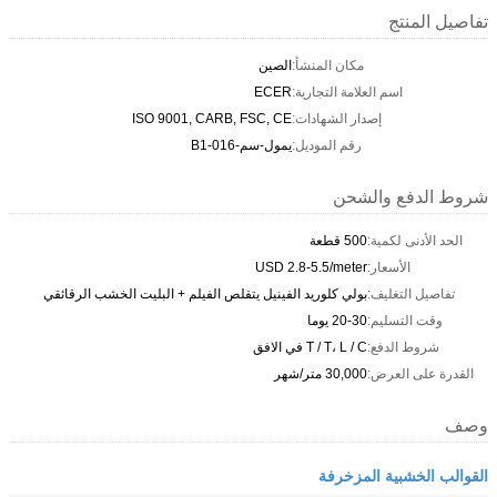
تفاصيل المنتج
مكان المنشأ:
الصين
اسم العلامة التجارية:
ECER
إصدار الشهادات:
ISO 9001, CARB, FSC, CE
رقم الموديل:
يمول-سم-B1-016
شروط الدفع والشحن
الحد الأدنى لكمية:
500 قطعة
الأسعار:
USD 2.8-5.5/meter
تفاصيل التغليف:
بولي كلوريد الفينيل يتقلص الفيلم + البليت الخشب الرقائقي
وقت التسليم:
20-30 يوما
شروط الدفع:
T / T، L / C في الافق
القدرة على العرض:
30,000 متر/شهر
وصف
القوالب الخشبية المزخرفة