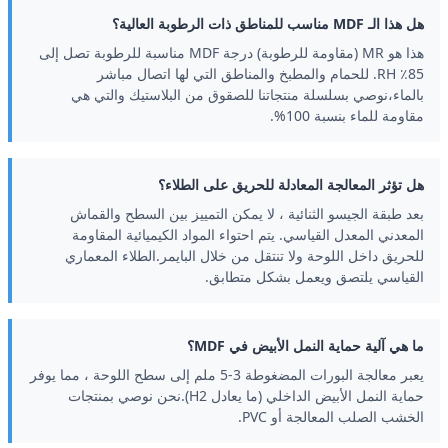
هل هذا الـ MDF مناسب للمناطق ذات الرطوبة العالية؟
هذا هو MR (مقاومة للرطوبة) درجة MDF مناسبة للرطوبة تصل إلى
85٪ RH. للحمام والمطبخ والمناطق التي لها اتصال مباشر
بالماء،نوصي بسلسلة منتجاتنا للصقوق من البلاستيك والتي هي
مقاومة للماء بنسبة 100%.
هل تؤثر المعالجة المعادلة للحريق على الطلاء؟
بعد طبقة الجيسو الثنائية ، لا يمكن التمييز بين السطح والقماش
المعدني المعدل القياسي. يتم احتواء المواد الكيميائية المقاومة
للحريق داخل اللوحة ولا تنتقل من خلال البايمر.الطلاء المعماري
القياسي يلتصق ويعمل بشكل متطابق.
ما هي آلية حماية النمل الأبيض في MDF؟
يعبر معالجة البورات المضغوطة 3-5 ملم إلى سطح اللوحة ، مما يوفر
حماية النمل الأبيض الداخلي (ما يعادل H2).نحن نوصي بمنتجات
الخشب الصلب المعالجة أو PVC.