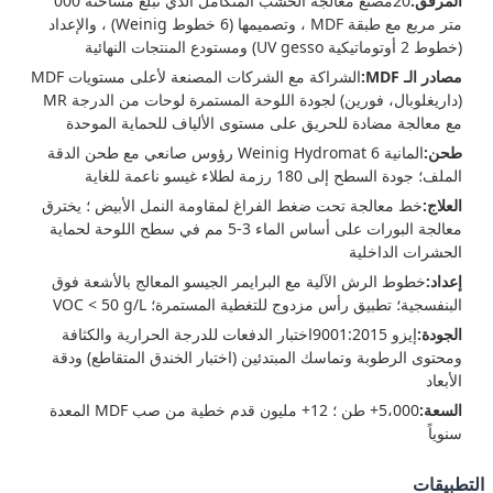
المرفق:
20مصنع معالجة الخشب المتكامل الذي تبلغ مساحته 000
متر مربع مع طبقة MDF ، وتصميمها (6 خطوط Weinig) ، والإعداد
(خطوط 2 أوتوماتيكية UV gesso) ومستودع المنتجات النهائية
مصادر الـ MDF:
الشراكة مع الشركات المصنعة لأعلى مستويات MDF
(داريغلوبال، فورين) لجودة اللوحة المستمرة ‬لوحات من الدرجة MR
مع معالجة مضادة للحريق على مستوى الألياف للحماية الموحدة
طحن:
المانية Weinig Hydromat 6 رؤوس صانعي مع طحن الدقة
الملف؛ جودة السطح إلى 180 رزمة لطلاء غيسو ناعمة للغاية
العلاج:
خط معالجة تحت ضغط الفراغ لمقاومة النمل الأبيض ؛ يخترق
معالجة البورات على أساس الماء 3-5 مم في سطح اللوحة لحماية
الحشرات الداخلية
إعداد:
خطوط الرش الآلية مع البرايمر الجيسو المعالج بالأشعة فوق
البنفسجية؛ تطبيق رأس مزدوج للتغطية المستمرة؛ VOC < 50 g/L
الجودة:
إيزو 9001:2015اختبار الدفعات للدرجة الحرارية والكثافة
ومحتوى الرطوبة وتماسك المبتدئين (اختبار الخندق المتقاطع) ودقة
الأبعاد
السعة:
5،000+ طن ؛ 12+ مليون قدم خطية من صب MDF المعدة
سنوياً
التطبيقات