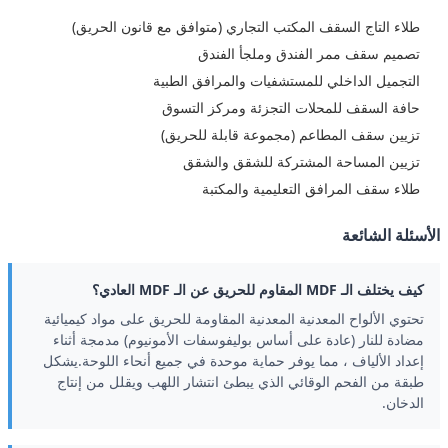
طلاء التاج السقف المكتب التجاري (متوافق مع قانون الحريق)
تصميم سقف ممر الفندق وملجأ الفندق
التجميل الداخلي للمستشفيات والمرافق الطبية
حافة السقف للمحلات التجزئة ومركز التسوق
تزيين سقف المطاعم (مجموعة قابلة للحريق)
تزيين المساحة المشتركة للشقق والشقق
طلاء سقف المرافق التعليمية والمكتبة
الأسئلة الشائعة
كيف يختلف الـ MDF المقاوم للحريق عن الـ MDF العادي؟
تحتوي الألواح المعدنية المعدنية المقاومة للحريق على مواد كيميائية
مضادة للنار (عادة على أساس بوليفوسفات الأمونيوم) مدمجة أثناء
إعداد الألياف ، مما يوفر حماية موحدة في جميع أنحاء اللوحة.يشكل
طبقة من الفحم الوقائي الذي يبطئ انتشار اللهب ويقلل من إنتاج
الدخان.