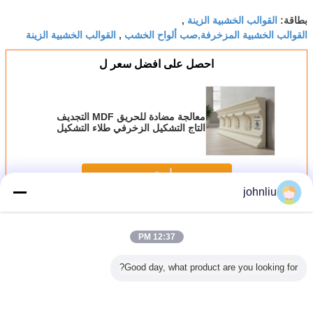
القوالب الخشبية الزينة
بطاقة:
,
القوالب الخشبية المزخرفة,صب ألواح الخشب
القوالب الخشبية الزينة
,
احصل على افضل سعر ل
معالجة مضادة للحريق MDF التجديف
التاج التشكيل الزخرفي طلاء التشكيل
للداخل الخارجية
استمر
johnliu
القوالب الخشبية المزخرفة
أكثر
12:37 PM
Good day, what product are you looking for?
 الشيخوخة
2400mm القوالب
5.4m 5.6m قوالب
قوالب الأثاث
قوالب 
شبية ديكور
الخشبية المزخرفة
خشبية زخرفية
الخشبية المقاومة
زخرفية 
يقة للبيئة
الصغيرة مادة البولي
مقاومة الرطوبة
للرطوبة للديكورات
للرطوبة 