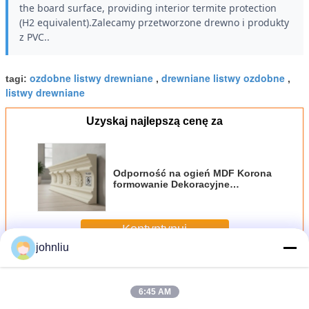
the board surface, providing interior termite protection
(H2 equivalent).Zalecamy przetworzone drewno i produkty
z PVC..
ozdobne listwy drewniane
drewniane listwy ozdobne
tagi:
,
,
listwy drewniane
Uzyskaj najlepszą cenę za
Odporność na ogień MDF Korona
formowanie Dekoracyjne
wykończenie formowanie do
wnętrza zewnętrznego
Kontyntynuj
johnliu
Dekoracyjne drewniane listwy
Jeszcze
6:45 AM