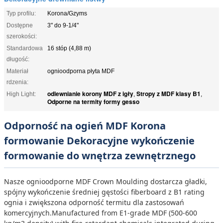
Typ profilu:
Korona/Gzyms
Dostępne
3" do 9-1/4"
szerokości:
Standardowa
16 stóp (4,88 m)
długość:
Materiał
ognioodporna płyta MDF
rdzenia:
odlewnianie korony MDF z igły
Stropy z MDF klasy B1
High Light:
,
,
Odporne na termity formy gesso
Odporność na ogień MDF Korona
formowanie Dekoracyjne wykończenie
formowanie do wnętrza zewnętrznego
Nasze ognioodporne MDF Crown Moulding dostarcza gładki,
spójny wykończenie średniej gęstości fiberboard z B1 rating
ognia i zwiększona odporność termitu dla zastosowań
komercyjnych.Manufactured from E1-grade MDF (500-600