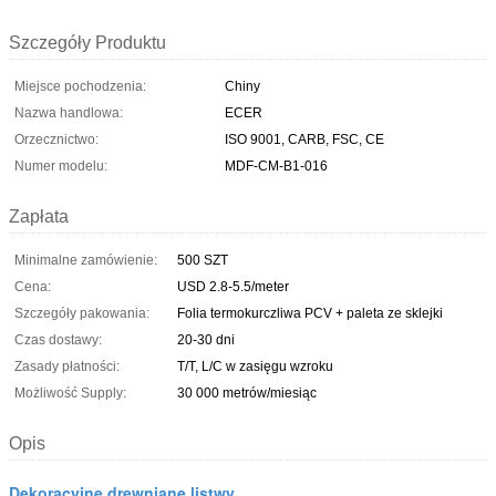
Szczegóły Produktu
Miejsce pochodzenia:
Chiny
Nazwa handlowa:
ECER
Orzecznictwo:
ISO 9001, CARB, FSC, CE
Numer modelu:
MDF-CM-B1-016
Zapłata
Minimalne zamówienie:
500 SZT
Cena:
USD 2.8-5.5/meter
Szczegóły pakowania:
Folia termokurczliwa PCV + paleta ze sklejki
Czas dostawy:
20-30 dni
Zasady płatności:
T/T, L/C w zasięgu wzroku
Możliwość Supply:
30 000 metrów/miesiąc
Opis
Dekoracyjne drewniane listwy