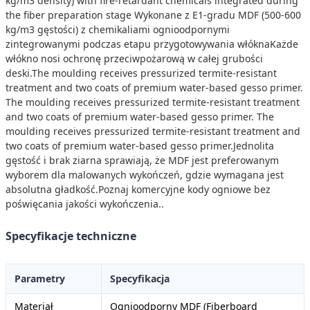
kg/m3 density) with fire-retardant chemicals integrated during
the fiber preparation stage Wykonane z E1-gradu MDF (500-600
kg/m3 gęstości) z chemikaliami ognioodpornymi
zintegrowanymi podczas etapu przygotowywania włóknaKażde
włókno nosi ochronę przeciwpożarową w całej grubości
deski.The moulding receives pressurized termite-resistant
treatment and two coats of premium water-based gesso primer.
The moulding receives pressurized termite-resistant treatment
and two coats of premium water-based gesso primer. The
moulding receives pressurized termite-resistant treatment and
two coats of premium water-based gesso primer.Jednolita
gęstość i brak ziarna sprawiają, że MDF jest preferowanym
wyborem dla malowanych wykończeń, gdzie wymagana jest
absolutna gładkość.Poznaj komercyjne kody ogniowe bez
poświęcania jakości wykończenia..
Specyfikacje techniczne
Parametry
Specyfikacja
Materiał
Ognioodporny MDF (Fiberboard