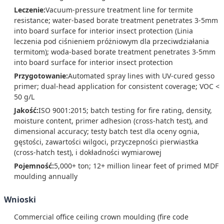
Leczenie:
Vacuum-pressure treatment line for termite
resistance; water-based borate treatment penetrates 3-5mm
into board surface for interior insect protection (Linia
leczenia pod ciśnieniem próżniowym dla przeciwdziałania
termitom); woda-based borate treatment penetrates 3-5mm
into board surface for interior insect protection
Przygotowanie:
Automated spray lines with UV-cured gesso
primer; dual-head application for consistent coverage; VOC <
50 g/L
Jakość:
ISO 9001:2015; batch testing for fire rating, density,
moisture content, primer adhesion (cross-hatch test), and
dimensional accuracy; testy batch test dla oceny ognia,
gęstości, zawartości wilgoci, przyczepności pierwiastka
(cross-hatch test), i dokładności wymiarowej
Pojemność:
5,000+ ton; 12+ million linear feet of primed MDF
moulding annually
Wnioski
Commercial office ceiling crown moulding (fire code