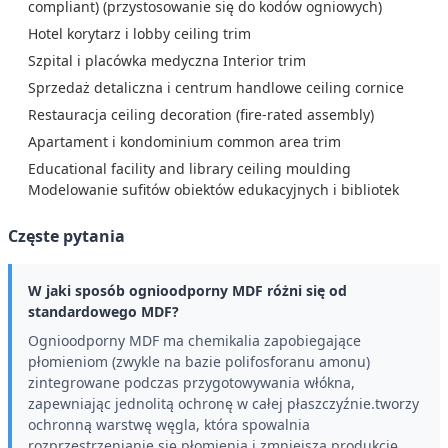
compliant) (przystosowanie się do kodów ogniowych)
Hotel korytarz i lobby ceiling trim
Szpital i placówka medyczna Interior trim
Sprzedaż detaliczna i centrum handlowe ceiling cornice
Restauracja ceiling decoration (fire-rated assembly)
Apartament i kondominium common area trim
Educational facility and library ceiling moulding
Modelowanie sufitów obiektów edukacyjnych i bibliotek
Częste pytania
W jaki sposób ognioodporny MDF różni się od
standardowego MDF?
Ognioodporny MDF ma chemikalia zapobiegające
płomieniom (zwykle na bazie polifosforanu amonu)
zintegrowane podczas przygotowywania włókna,
zapewniając jednolitą ochronę w całej płaszczyźnie.tworzy
ochronną warstwę węgla, która spowalnia
rozprzestrzenianie się płomienia i zmniejsza produkcję