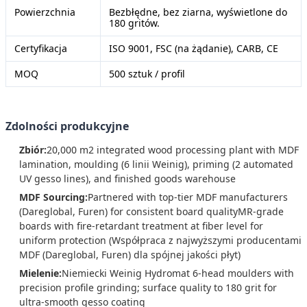
Powierzchnia
Bezbłędne, bez ziarna, wyświetlone do
180 gritów.
Certyfikacja
ISO 9001, FSC (na żądanie), CARB, CE
MOQ
500 sztuk / profil
Zdolności produkcyjne
Zbiór:
20,000 m2 integrated wood processing plant with MDF
lamination, moulding (6 linii Weinig), priming (2 automated
UV gesso lines), and finished goods warehouse
MDF Sourcing:
Partnered with top-tier MDF manufacturers
(Dareglobal, Furen) for consistent board qualityMR-grade
boards with fire-retardant treatment at fiber level for
uniform protection (Współpraca z najwyższymi producentami
MDF (Dareglobal, Furen) dla spójnej jakości płyt)
Mielenie:
Niemiecki Weinig Hydromat 6-head moulders with
precision profile grinding; surface quality to 180 grit for
ultra-smooth gesso coating