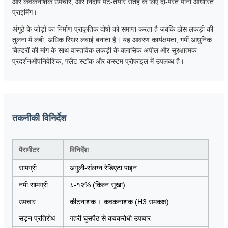
और कवकनाशक उपचार, और निर्दोष पेंट-तैयार सतह के लिए दो-परत पानी आधारित
प्राइमिंग।
अंगूठे के जोड़ों का निर्माण प्राकृतिक दोषों को समाप्त करता है जबकि ठोस लकड़ी की
तुलना में लंबी, अधिक स्थिर लंबाई बनाता है। यह आवरण कार्यक्षमता, गर्मी,आधुनिक
बिल्डरों की मांग के साथ वास्तविक लकड़ी के क्लासिक अपील और सुरक्षात्मक
प्रदर्शनऔपनिवेशिक, फ्लैट स्टॉक और कस्टम प्रोफाइल में उपलब्ध है।
तकनीकी विनिर्देश
पैरामीटर
विनिर्देश
सामग्री
अंगुली-संलग्न रेडिएटा पाइन
नमी सामग्री
८-१२% (किल्न सूखा)
उपचार
कीटनाशक + कवकनाशक (H3 समकक्ष)
सड़न प्रतिरोध
गहरी घुसपैठ से कवकरोधी उपचार