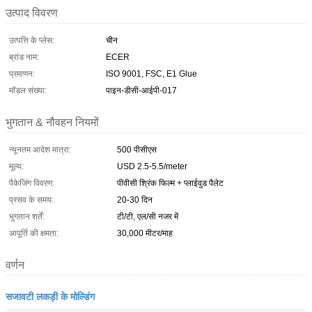
उत्पाद विवरण
उत्पत्ति के प्लेस:
चीन
ब्रांड नाम:
ECER
प्रमाणन:
ISO 9001, FSC, E1 Glue
मॉडल संख्या:
पाइन-डीसी-आईपी-017
भुगतान & नौवहन नियमों
न्यूनतम आदेश मात्रा:
500 पीसीएस
मूल्य:
USD 2.5-5.5/meter
पैकेजिंग विवरण:
पीवीसी श्रिंक फिल्म + प्लाईवुड पैलेट
प्रसव के समय:
20-30 दिन
भुगतान शर्तें:
टी/टी, एल/सी नजर में
आपूर्ति की क्षमता:
30,000 मीटर/माह
वर्णन
सजावटी लकड़ी के मोल्डिंग