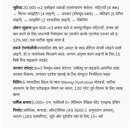
सुविधा:
20,000 m2 एकीकृत लकड़ी प्रसंस्करण संयंत्रः भट्टियाँ (8 कक्ष)
→ फिंगर-ज्वाइंटिंग (4 लाइनें) → उपचार (वीक्यूम-दबाव) → मोल्डिंग (6 वेनिग
लाइनें) → प्राइमिंग (2 स्वचालित लाइनें) → पैकेजिंग
ओवन सूखना:
कुल 800 m3 क्षमता वाले 8 कम्प्यूटरीकृत भट्टियाँ; तनाव को
कम करने के लिए भाप/नमी नियंत्रण का उपयोग करके प्रत्येक प्रभार को 8-
12% MC तक सटीक सूखा जाता है
एफजे टेक्नोलॉजीः
स्वचालित दोष कट-आउट के साथ क्षैतिज उंगली जोड़ने वाली
लाइनें; डी 4 जलरोधक चिपकने वाला; लगभग अदृश्य बंधन लाइनों के लिए 15
मिमी पिच माइक्रो-ज्वाइंट
उपचार संयंत्र:
8m3 वैक्यूम-दबाव कंटेनर; एसीक्यू या माइक्रो-आयनित तांबा
उपचार विकल्प; लगातार प्रवेश गहराई के लिए कंप्यूटर नियंत्रित चक्र
मिलिंग:
6 स्वचालित खिला के साथ Weinig Hydromat मोल्डर्स; सटीक
उपकरण के लिए प्रोफाइल पीसने का कमरा; 120 ग्रेट पूर्व-प्रिमर के लिए सतह
खत्म
वार्षिक क्षमताः
5,000+ टन; प्रतिवर्ष 8+ मिलियन रैखिक फीट प्राइम्ड हेसिंग
निर्यात:
अमेरिका, कनाडा, ऑस्ट्रेलिया (AS 3660.1 अनुपालन उपचार),
जापान (JAS प्रमाणित), यूके और यूरोपीय संघ के लिए 15+ वर्ष