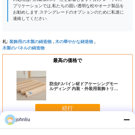
プリケーションでは,私たちの固い透明な松やオーク製品を
お勧めします.ステングレードのオプションのために私達に
連絡してください.
装飾用の木製の鋳造物
木の華やかな鋳造物
札:
,
,
木製のパネルの鋳造物
最高の価格で
防虫FJパイン材ドアケーシングモー
ルディング 内装・外装用装飾トリム
モールディング
続行
johnliu
装飾的な木の鋳造物
多く