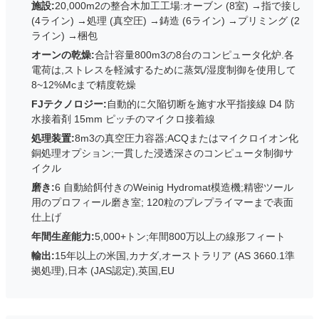
施設:
20,000m2の整合木加工工場:オーブン (8室) →指で接し
(4ライン) →処理 (真空圧) →鋳造 (6ライン) →プリミング (2
ライン) →梱包
オーンの乾燥:
合計容量800m3の8台のコンピュータ化炉.各
電荷は,ストレスを軽減するために蒸気/湿度制御を使用して
8~12%Mcまで精度乾燥
FJテクノロジー:
自動的に欠陥切断を施す水平指接線 D4 防
水接着剤 15mm ピッチのマイクロ接着線
処理装置:
8m3の真空圧力容器;ACQまたはマイクロイオン化
銅処理オプション;一貫した浸透深さのコンピュータ制御サ
イクル
磨き:
6 自動給餌付きのWeinig Hydromat模造機;精密ツール
用のプロフィール磨き室; 120粒のプレプライマーまで表面
仕上げ
年間生産能力:
5,000+トン;年間800万以上の線形フィート
輸出:
15年以上の米国,カナダ,オーストラリア (AS 3660.1準
拠処理),日本 (JAS認定),英国,EU