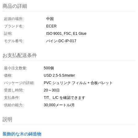
商品の詳細
起源の場所:
中国
ブランド名:
ECER
証明:
ISO 9001, FSC, E1 Glue
モデル番号:
パイン-DC-IP-017
お支払配送条件
最小注文数量:
500個
価格:
USD 2.5-5.5/meter
パッケージの詳細:
PVC シュリンク フィルム + 合板パレット
受渡し時間:
20～30日
支払条件:
T/T、L/C を確認できます
供給の能力:
30,000メートル/月
説明
装飾的な木の鋳造物