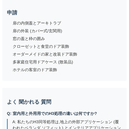
申請
扉の内側蓋とアーキトラブ
扉の外装 (カバー式/玄関用)
窓の蓋と枠の囲み
クローゼットと食堂のドア装飾
オーダーメイドの家と改装ドア装飾
多家庭住宅用ドアケース (散装品)
ホテルの客室のドア装飾
よく 聞かれる 質問
Q: 室内用と外用用でのH3処理の違いは何ですか?
A: 私たちのH3同等処理は,地上の外部アプリケーション (覆
われたベランダ,ソフィット) とインテリアアプリケーション