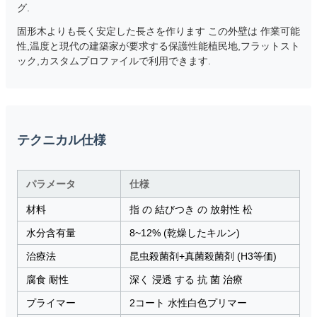
グ.
固形木よりも長く安定した長さを作ります この外壁は 作業可能
性,温度と現代の建築家が要求する保護性能植民地,フラットスト
ック,カスタムプロファイルで利用できます.
テクニカル仕様
パラメータ
仕様
材料
指 の 結びつき の 放射性 松
水分含有量
8~12% (乾燥したキルン)
治療法
昆虫殺菌剤+真菌殺菌剤 (H3等価)
腐食 耐性
深く 浸透 する 抗 菌 治療
プライマー
2コート 水性白色プリマー