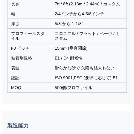
長さ
7ft / 8ft (2.13m / 2.44m) / カスタム
幅
2/4インチから4-5/8インチ
厚さ
5/8"から 1-1/8"
プロフィールスタ
コロニアル / フラット / ベーヴ / カ
イル
スタム
FJ ピッチ
15mm (垂直関節)
粘着剤規格
E1 / D4 耐候性
表面
滑らかな砂で 欠陥も結末もない
認証
ISO 9001,FSC (要求に応じて) E1
MOQ
500個/プロファイル
製造能力