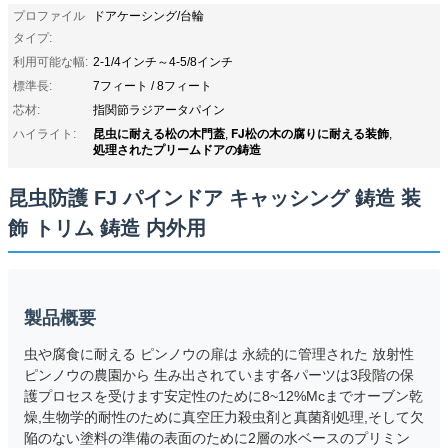
プロファイル
ドアケーシング/台輪
タイプ:
利用可能な幅:
2-1/4インチ～4-5/8インチ
標準長:
7フィート / 8フィート
芯材:
指関節ラジアータパイン
昆虫に耐える松の木門蓋
FJ松の木の腐りに耐える装飾
ハイライト:
,
,
処理されたプリームドアの鋳造
昆虫防護 FJ パインドア キャッシング 鋳造 装
飾 トリム 鋳造 内外用
製品概要
虫や腐食に耐える ピンノウの扉は 永続的に管理された 放射性
ピンノウの農園から 生み出されています各パーツは3段階の保
護プロセスを受けます安定性のために8~12%Mcまでオーブン乾
燥,生物学的耐性のために真空圧力殺虫剤と真菌剤処理,そして欠
陥のない塗料の準備の表面のために2層の水ベースのプリミン