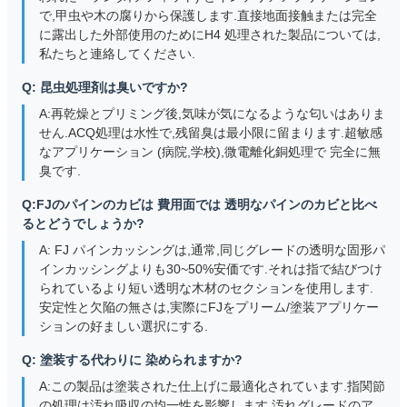
で,甲虫や木の腐りから保護します.直接地面接触または完全
に露出した外部使用のためにH4 処理された製品については,
私たちと連絡してください.
Q: 昆虫処理剤は臭いですか?
A:再乾燥とプリミング後,気味が気になるような匂いはありま
せん.ACQ処理は水性で,残留臭は最小限に留まります.超敏感
なアプリケーション (病院,学校),微電離化銅処理で 完全に無
臭です.
Q:FJのパインのカビは 費用面では 透明なパインのカビと比べ
るとどうでしょうか?
A: FJ パインカッシングは,通常,同じグレードの透明な固形パ
インカッシングよりも30~50%安価です.それは指で結びつけ
られているより短い透明な木材のセクションを使用します.
安定性と欠陥の無さは,実際にFJをプリーム/塗装アプリケー
ションの好ましい選択にする.
Q: 塗装する代わりに 染められますか?
A:この製品は塗装された仕上げに最適化されています.指関節
の処理は汚れ吸収の均一性を影響します.汚れグレードのア