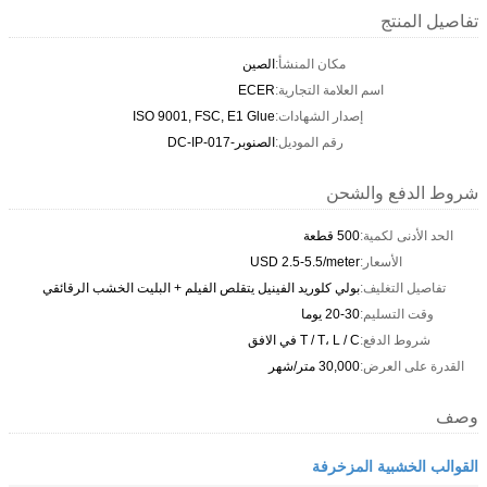
تفاصيل المنتج
مكان المنشأ:
الصين
اسم العلامة التجارية:
ECER
إصدار الشهادات:
ISO 9001, FSC, E1 Glue
رقم الموديل:
الصنوبر-DC-IP-017
شروط الدفع والشحن
الحد الأدنى لكمية:
500 قطعة
الأسعار:
USD 2.5-5.5/meter
تفاصيل التغليف:
بولي كلوريد الفينيل يتقلص الفيلم + البليت الخشب الرقائقي
وقت التسليم:
20-30 يوما
شروط الدفع:
T / T، L / C في الافق
القدرة على العرض:
30,000 متر/شهر
وصف
القوالب الخشبية المزخرفة