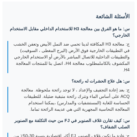
الأسئلة الشائعة
س: ما هو الفرق بين معالجة H3 للاستخدام الداخلي مقابل الاستخدام
الخارجي؟
ج: معالجة H3 المكافئة لدينا تحمي ضد النمل الأبيض وتعفن الخشب
في التطبيقات الخارجية فوق الأرض (البرج المغطى ، السوفيت)
والتطبيقات الداخلية.للاتصال المباشر بالأرض أو الاستخدام الخارجي
المكشوف بالكاملمطلوب معالجة H4، اتصل بنا للمنتجات المعالجة
H4.
س: هل علاج الحشرات له رائحة؟
ج: بعد إعادة التجفيف والإعداد ، لا توجد رائحة ملحوظة. معالجة
ACQ على أساس الماء وتترك رائحة متبقية ضئيلة. للتطبيقات
الحساسة للغاية (المستشفيات والمدارس) ،يمكننا استخدام
المعالجة النحاسية المجهرية التي هي عديمة الرائحة تماما.
س: كيف تقارن غلاف الصنوبر في FJ من حيث التكلفة مع الصنوبر
الصلب الشفاف؟
ج: عادة ما تكون غلاف الصنوبر FJ أكثر اقتصادية بنسبة 30-50٪ من