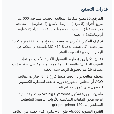
قدرات التصنيع
المرفق:
20مصنع متكامل لمعالجة الخشب مساحته 000 متر
مربع: أفران (8 غرف) → ربط الأصابع (4 خطوط) → معالجة
(فراغ-ضغط) → صب (6 خطوط فاينينغ) → إعداد (2 خطوط
أوتوماتيكية) → تعبئة
تجفيف المكبر:
8 أفران محوسبة بسعة إجمالية 800 متر مكعب؛
يتم تجفيف كل شحنة بدقة 8-12٪ MC باستخدام التحكم في
البخار / الرطوبة لتخفيف التوتر
(ف.ج. تكنولوجيا)
خطوط التوصيل الأفقية للأصابع مع قطع
العيوب التلقائي؛ طابعة D4 المقاومة للماء؛ مفاصل صغيرة ذات
مسافة 15 مم لخطوط الربط شبه الخفية
محطة معالجة:
وعاء تحت ضغط فراغ 8m3؛ خيارات معالجة
ACQ أو النحاس المجهري؛ دورة خاضعة لسيطرة الكمبيوتر
للحصول على عمق اختراق ثابت
طحن:
6 أجهزة تشكيل Weinig Hydromat مع تغذية تلقائية؛
غرفة طحن الملفات الشخصية للأدوات الدقيقة؛ التشطيب
السطحي إلى 120 grit pre-primer
القدرة السنوية:
5،000+ طن ؛ 8+ مليون قدم خطية من الغلاف