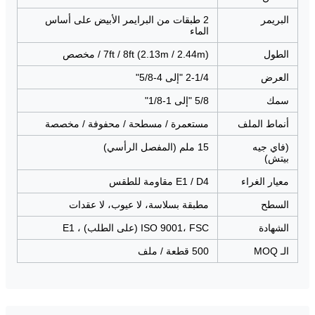
البريمر
2 طبقات من البرايمر الأبيض على أساس
الماء
الطول
7ft / 8ft (2.13m / 2.44m) / مخصص
العرض
2-1/4 "إلى 4-5/8"
سمك
5/8 "إلى 1-1/8"
أنماط الملف
مستعمرة / مسطحة / محفوفة / مخصصة
(فاي جيه
15 ملم (المفصل الرأسي)
بيتش)
معيار الغراء
E1 / D4 مقاومة للطقس
السطح
مطبقة بسلاسة، لا عيوب، لا عقدات
الشهادة
ISO 9001، FSC (على الطلب) ، E1
الـ MOQ
500 قطعة / ملف