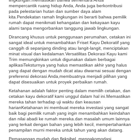
mempercantik ruang hidup Anda, Anda juga berkontribusi
pada pelestarian hutan dan sumber daya alam
kita.Pendekatan ramah lingkungan ini berarti bahwa pemilik
rumah dapat menikmati kehangatan dan kekayaan kayu
alami tanpa mengorbankan tanggung jawab lingkungan.
Dirancang khusus untuk penggunaan perumahan, cetakan ini
sangat ideal untuk menambahkan Friset Kayu Dekoratif yang
canggih di sepanjang dinding atau langit-langit, menciptakan
minat visual dan kedalaman.Versatilitas Dekorasi Kayu kami
Trim memungkinkan untuk digunakan dalam berbagai
aplikasiTeksturnya yang halus memastikan akhir yang halus
yang dapat dengan mudah dicat atau diwarnai sesuai dengan
preferensi dekorasi Anda,membuatnya menjadi pilihan yang
dapat disesuaikan untuk proyek perbaikan rumah.
Ketahanan adalah faktor penting dalam memilih cetakan, dan
cetakan kayu dekoratif kami unggul dalam hal ini.Memastikan
mereka tahan terhadap uji waktu dan keausan
harianKetahanan ini membuat mereka investasi yang sangat
baik bagi pemilik rumah yang ingin menambahkan keindahan
dan nilai abadi ke rumah mereka.dan masalah umum lainnya
yang terkait dengan bahan yang lebih kecil, mempertahankan
penampilan murni mereka untuk tahun yang akan datang.
Pemasangan mudah dan fleksibel, mengakomodasi