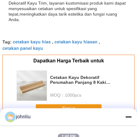
Dekoratif Kayu Trim, layanan kustomisasi produk kami dapat
menyesuaikan cetakan untuk spesifikasi yang
tepat,meningkatkan daya tarik estetika dan fungsi ruang
Anda.
cetakan kayu hias
cetakan kayu hiasan
Tag:
,
,
cetakan panel kayu
Dapatkan Harga Terbaik untuk
Cetakan Kayu Dekoratif
Perumahan Panjang 8 Kaki
Dirancang untuk Trim Kayu
Interior dan Detail Arsitektur
MOQ：
1000pcs
Bergaya
Terus
johnliu
Cetakan Kayu Dekoratif
Lebih
2:40 PM