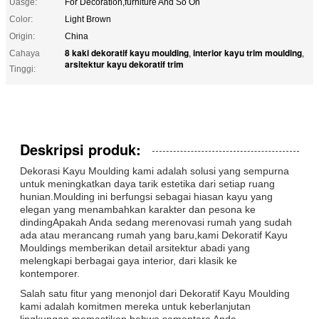
Uasge:
For Decoration,furniture And So On
Color:
Light Brown
Origin:
China
8 kaki dekoratif kayu moulding
interior kayu trim moulding
Cahaya
,
,
arsitektur kayu dekoratif trim
Tinggi:
Deskripsi produk:
Dekorasi Kayu Moulding kami adalah solusi yang sempurna
untuk meningkatkan daya tarik estetika dari setiap ruang
hunian.Moulding ini berfungsi sebagai hiasan kayu yang
elegan yang menambahkan karakter dan pesona ke
dindingApakah Anda sedang merenovasi rumah yang sudah
ada atau merancang rumah yang baru,kami Dekoratif Kayu
Mouldings memberikan detail arsitektur abadi yang
melengkapi berbagai gaya interior, dari klasik ke
kontemporer.
Salah satu fitur yang menonjol dari Dekoratif Kayu Moulding
kami adalah komitmen mereka untuk keberlanjutan
lingkungan.memastikan bahwa sementara Anda