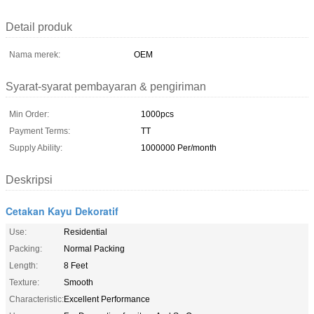
Detail produk
Nama merek:
OEM
Syarat-syarat pembayaran & pengiriman
Min Order:
1000pcs
Payment Terms:
TT
Supply Ability:
1000000 Per/month
Deskripsi
Cetakan Kayu Dekoratif
Use:
Residential
Packing:
Normal Packing
Length:
8 Feet
Texture:
Smooth
Characteristic:
Excellent Performance