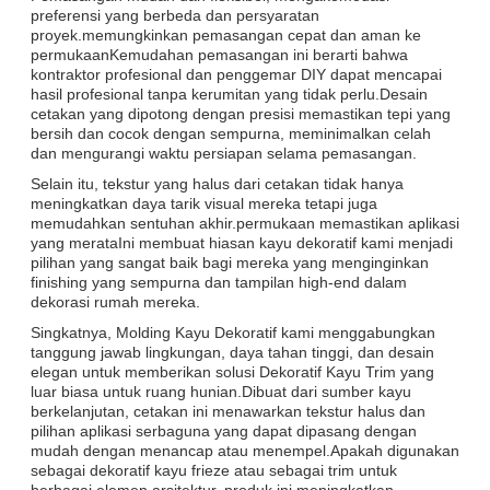
preferensi yang berbeda dan persyaratan
proyek.memungkinkan pemasangan cepat dan aman ke
permukaanKemudahan pemasangan ini berarti bahwa
kontraktor profesional dan penggemar DIY dapat mencapai
hasil profesional tanpa kerumitan yang tidak perlu.Desain
cetakan yang dipotong dengan presisi memastikan tepi yang
bersih dan cocok dengan sempurna, meminimalkan celah
dan mengurangi waktu persiapan selama pemasangan.
Selain itu, tekstur yang halus dari cetakan tidak hanya
meningkatkan daya tarik visual mereka tetapi juga
memudahkan sentuhan akhir.permukaan memastikan aplikasi
yang merataIni membuat hiasan kayu dekoratif kami menjadi
pilihan yang sangat baik bagi mereka yang menginginkan
finishing yang sempurna dan tampilan high-end dalam
dekorasi rumah mereka.
Singkatnya, Molding Kayu Dekoratif kami menggabungkan
tanggung jawab lingkungan, daya tahan tinggi, dan desain
elegan untuk memberikan solusi Dekoratif Kayu Trim yang
luar biasa untuk ruang hunian.Dibuat dari sumber kayu
berkelanjutan, cetakan ini menawarkan tekstur halus dan
pilihan aplikasi serbaguna yang dapat dipasang dengan
mudah dengan menancap atau menempel.Apakah digunakan
sebagai dekoratif kayu frieze atau sebagai trim untuk
berbagai elemen arsitektur, produk ini meningkatkan