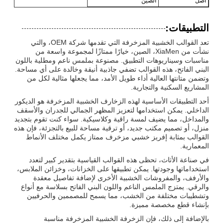
أصل
الصين
التطبيقات:
تعد القوالب الخشبية المزخرفة التي تقدمها شركة OEM، والتي
نشأت من XiaMen، الصين، خيارًا ممتازًا لمجموعة واسعة من
مناسبات وسيناريوهات التطبيق. مصنوعة بملمس ناعم ومطلية باللون
البني الفاتح، هذه القوالب تضفي جاذبية أنيقة وخالدة على أي مساحة.
وتضمن متانتها العالية أداء طويل الأمد، مما يجعلها مثالية لكل من
المشاريع السكنية والتجارية.
أحد التطبيقات الأساسية لهذه الزخارف الخشبية المزخرفة هو الديكور
الداخلي. يمكن استخدامها لتعزيز المظهر الجمالي للجدران والأسقف
والمداخل، مما يضيف لمسة راقية وكلاسيكية. سواء كنت تقوم بتجديد
منزل، أو تصميم مكتب جديد، أو ترقية مساحة للبيع بالتجزئة، فإن هذه
القوالب بمثابة إفريز خشبي مزخرف ممتاز يكمل مختلف الأنماط
المعمارية.
في صناعة الأثاث، تحظى هذه القوالب القياسية بتقدير كبير لتعدد
استخداماتها وجودتها. يمكن تطبيقها على الخزانات، وخزائن الملابس،
والأرفف، والمفروشات الخشبية الأخرى لإضافة تفاصيل معقدة
والرقي. يمتزج الملمس الناعم واللون البني الفاتح بسلاسة مع أنواع
وتشطيبات مختلفة من الخشب، مما يسمح للمصممين والحرفيين
بإنشاء قطع مخصصة مميزة.
بالإضافة إلى ذلك، فإن الزخرفة الخشبية المزخرفة مناسبة