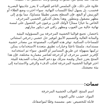
علاوة على ذلك، فإن الملمس الناعم للقوالب لا يعزز جاذبيتها البصرية
فحسب، بل يسهل أيضًا اللمسات النهائية. سواء اخترت وضع الطلاء أو
الورنيش أو البقع، فإن السطح يضمن تطبيقًا متساويًا، مما يؤدي إلى
مظهر مصقول ومتطور. وهذا يجعل الديكور الخشبي المزخرف
الخاص بنا خيارًا ممتازًا لأولئك الذين يرغبون في الحصول على لمسة
نهائية خالية من العيوب ومظهر راقي في ديكور منازلهم.
باختصار، تجمع قوالبنا الخشبية المزخرفة بين المسؤولية البيئية
والمتانة العالية والتصميم الأنيق لتوفير حل خشبي زخرفي استثنائي
للمساحات السكنية. توفر هذه القوالب، المصنوعة من مصادر خشبية
مستدامة، ملمسًا ناعمًا وخيارات تطبيق متعددة الاستخدامات يمكن
تركيبها بسهولة عن طريق المسامير أو اللصق. سواء تم استخدامه
كإفريز خشبي مزخرف أو كزخرفة لعناصر معمارية مختلفة، فإن هذا
المنتج يعزز جمال وقيمة منزلك مع دعم الممارسات الصديقة للبيئة.
اختر قوالبنا الخشبية المزخرفة لجلب الدفء والرقي والاستدامة إلى
بيئة معيشتك.
سمات:
اسم المنتج: القوالب الخشبية المزخرفة
المواد: خشب عالي الجودة
قابلة للتخصيص: نعم، مصممة وفقًا لمواصفاتك