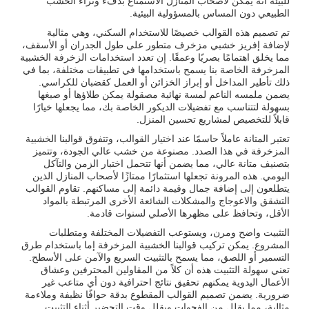
للبيئة أنه يمكن لأصحاب المنازل الاستمتاع بدفء وثراء الخشب
الطبيعي دون المساس بالمسؤولية البيئية.
تم تصميم هذه القوالب خصيصًا للاستخدام السكني، وهي مثالية
لإضافة إفريز خشبي مزخرف متطور على طول الجدران أو الأسقف،
مما يخلق اهتمامًا بصريًا وعمقًا. إن تعدد استخدامات الزخرفة الخشبية
المزخرفة الخاصة بنا يسمح باستخدامها في تطبيقات مختلفة، بما في
ذلك تأطير المداخل أو إبراز الخزائن أو العمل كقضبان للكراسي.
يضمن ملمسه الناعم لمسة نهائية مصقولة يمكن طلاؤها أو صبغها
بسهولة لتتناسب مع تفضيلات الديكور الخاصة بك، مما يجعلها خيارًا
قابلاً للتخصيص لمشاريع تحسين المنزل.
تعتبر المتانة عاملاً حاسمًا عند اختيار القوالب، وتتفوق قوالبنا الخشبية
المزخرفة في هذا الصدد. مصنوعة من خشب عالي الجودة، وتتميز
بتصنيف متانة عالي، مما يضمن أنها تتحمل اختبار الزمن والتآكل
اليومي. هذه المرونة تجعلها استثمارًا ممتازًا لأصحاب المنازل الذين
يتطلعون إلى إضافة جمال وقيمة دائمة إلى مساكنهم. تقاوم القوالب
التشقق والاعوجاج والمشكلات الشائعة الأخرى المرتبطة بالمواد
الأقل، وتحافظ على مظهرها الأصلي لسنوات قادمة.
التثبيت واضح ومرن، ويستوعب التفضيلات المختلفة ومتطلبات
المشروع. يمكن تركيب قوالبنا الخشبية المزخرفة إما باستخدام طرق
التسمير أو اللصق، مما يسمح بالتثبيت السريع والآمن على الأسطح.
تعني سهولة التثبيت هذه أن كلاً من المقاولين المحترفين وعشاق
الأعمال اليدوية يمكنهم تحقيق نتائج احترافية دون أي متاعب غير
ضرورية. يضمن تصميم القوالب المقطوع بدقة حوافًا نظيفة وملاءمة
مثالية، مما يقلل من الفجوات ويقلل وقت التحضير أثناء التثبيت.