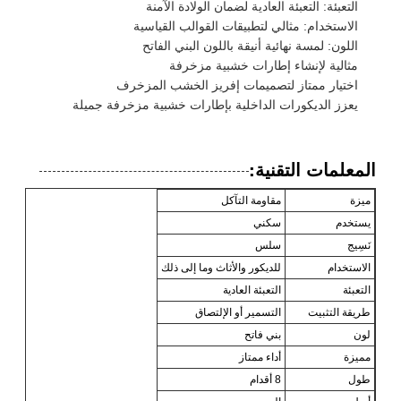
التعبئة: التعبئة العادية لضمان الولادة الآمنة
الاستخدام: مثالي لتطبيقات القوالب القياسية
اللون: لمسة نهائية أنيقة باللون البني الفاتح
مثالية لإنشاء إطارات خشبية مزخرفة
اختيار ممتاز لتصميمات إفريز الخشب المزخرف
يعزز الديكورات الداخلية بإطارات خشبية مزخرفة جميلة
المعلمات التقنية:
ميزة
مقاومة التآكل
يستخدم
سكني
نَسِيج
سلس
الاستخدام
للديكور والأثاث وما إلى ذلك
التعبئة
التعبئة العادية
طريقة التثبيت
التسمير أو الإلتصاق
لون
بني فاتح
مميزة
أداء ممتاز
طول
8 أقدام