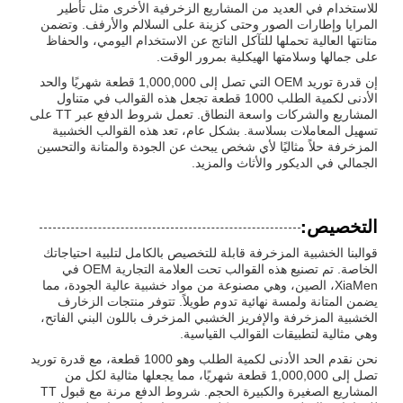
للاستخدام في العديد من المشاريع الزخرفية الأخرى مثل تأطير
المرايا وإطارات الصور وحتى كزينة على السلالم والأرفف. وتضمن
متانتها العالية تحملها للتآكل الناتج عن الاستخدام اليومي، والحفاظ
على جمالها وسلامتها الهيكلية بمرور الوقت.
إن قدرة توريد OEM التي تصل إلى 1,000,000 قطعة شهريًا والحد
الأدنى لكمية الطلب 1000 قطعة تجعل هذه القوالب في متناول
المشاريع والشركات واسعة النطاق. تعمل شروط الدفع عبر TT على
تسهيل المعاملات بسلاسة. بشكل عام، تعد هذه القوالب الخشبية
المزخرفة حلاً مثاليًا لأي شخص يبحث عن الجودة والمتانة والتحسين
الجمالي في الديكور والأثاث والمزيد.
التخصيص:
قوالبنا الخشبية المزخرفة قابلة للتخصيص بالكامل لتلبية احتياجاتك
الخاصة. تم تصنيع هذه القوالب تحت العلامة التجارية OEM في
XiaMen، الصين، وهي مصنوعة من مواد خشبية عالية الجودة، مما
يضمن المتانة ولمسة نهائية تدوم طويلاً. تتوفر منتجات الزخارف
الخشبية المزخرفة والإفريز الخشبي المزخرف باللون البني الفاتح،
وهي مثالية لتطبيقات القوالب القياسية.
نحن نقدم الحد الأدنى لكمية الطلب وهو 1000 قطعة، مع قدرة توريد
تصل إلى 1,000,000 قطعة شهريًا، مما يجعلها مثالية لكل من
المشاريع الصغيرة والكبيرة الحجم. شروط الدفع مرنة مع قبول TT