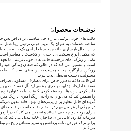
توضیحات محصول:
قالب های چوبی تزئینی ما راه حل مناسبی برای افزایش جذ
ساخته شده‌اند، به عنوان یک تریم چوبی تزئینی زیبا عمل می
چه در حال بازسازی خانه موجود یا طراحی یک خانه جدید باشی
که مکمل انواع سبک‌های داخلی، از کلاسیک تا معاصر است.
یکی از ویژگی های برجسته قالب های چوبی تزئینی ما تعهد آ
است و تضمین می کند که در حالی که فضای زندگی خود را زیب
رویکرد سازگار با محیط زیست به این معنی است که صاحبان
مسئولیت زیست محیطی لذت ببرند.
این قالب‌ها که به‌طور خاص برای مصارف مسکونی طراحی شده‌
سقف‌ها، ایجاد جذابیت بصری و عمق ایده‌آل هستند. تطبیق پ
قاب کردن درب ها، برجسته کردن کابینت، یا به عنوان نرد
را تضمین کند که می‌توان به راحتی رنگ آمیزی یا رنگ‌آمیزی
گزینه‌ای قابل تنظیم برای پروژه‌های بهبود خانه تبدیل می‌کند
دوام یکی از عوامل مهم در انتخاب قالب است و قالب های چو
دارای درجه دوام بالایی هستند و تضمین می کند که در آزمو
سرمایه گذاری عالی برای صاحبان خانه تبدیل می کند که به د
برابر ترک خوردن، تاب برداشتن و سایر مسائل رایج مرتبط ب
می‌کنند.