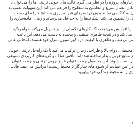
یازهای پروژه را در نظر می گیرد. قالب های چوبی تزئینی ما را می توان با
کان اتصال سریع و مطمئن به سطوح را فراهم می کند. این سهولت نصب به
این معنی است که هم پیمانکاران حرفه ای و هم علاقه مندان به DIY می توانند بدون دردسرهای غیر ضروری به نتایج حرفه ای دست
ل را تضمین می‌کند، شکاف‌ها را به حداقل می‌رساند و زمان آماده‌سازی را
 را افزایش می‌دهد، بلکه کارهای تکمیلی را نیز تسهیل می‌کند. خواه رنگ،
 می کند و در نتیجه ظاهری صیقلی و پیچیده به دست می دهد. این باعث
نی بی‌عیب و ظاهری با کیفیت در دکوراسیون منزل خود هستند، انتخابی عالی
طی، دوام بالا و طراحی زیبا را ترکیب می‌کند تا یک راه‌حل تزئینی چوبی
ز منابع چوبی پایدار ساخته شده‌اند، بافتی صاف و گزینه‌های کاربردی متنوعی
باندن نصب شوند. این محصول چه به عنوان فریز چوبی تزئینی و چه به عنوان
در عین حمایت از شیوه های سازگار با محیط زیست افزایش می دهد. قالب
اری را به محیط زندگی خود بیاورید.