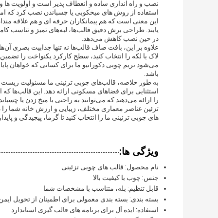
نصب و راه اندازی ساده و انعطاف پذیر است و اولویت ها و ن
استفاده از روش های میخکوبی یا چسباندن نصب کرد که ام
یابند. طراحی برش دقیق قالب‌ها، لبه‌های تمیز و تناسب کام
در حین نصب کاهش می‌دهد.
علاوه بر این، بافت صاف قالب‌ها نه تنها جذابیت بصری آن‌ها
لاک یا لکه را انتخاب کنید، سطح کارکرد یکنواخت را تضمین
می‌شود تریم چوبی دکوراتیو ما برای کسانی که خواهان پایا
باشد.
به طور خلاصه، قالب‌های چوبی تزئینی ما مسئولیت زیست محی
استثنایی برای فضاهای مسکونی ارائه دهد. این قالب‌ها که ا
را ارائه می‌دهند که می‌توانند به راحتی با میخ زدن یا چس
تزئین عناصر معماری مختلف، زیبایی و ارزش خانه شما را 
های چوبی تزئینی ما را انتخاب کنید تا گرما، پیچیدگی و پاید
ویژگی ها:
نام محصول: قالب های چوبی تزئینی
جنس: چوب با کیفیت بالا
قابل تنظیم: بله، متناسب با مشخصات شما
بسته بندی: بسته بندی معمولی برای اطمینان از تحویل ایمن
استفاده: ایده آل برای برنامه های قالب گیری استاندارد