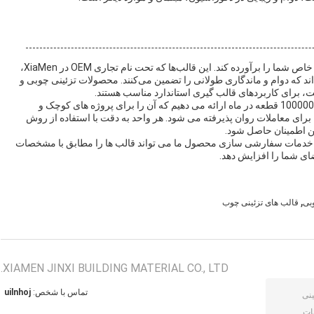
قالب های چوبی تزئینی ما کاملاً قابل تنظیم است تا نیازهای خاص شما را برآورده کند. این قالب‌ها که تحت نام تجاری OEM در XiaMen،
‌اند که دوام و ماندگاری طولانی را تضمین می‌کنند. محصولات تزئینی چوبی و
، برای کاربردهای قالب گیری استاندارد مناسب هستند.
ما حداقل مقدار سفارش 1000 عدد را با توانایی عرضه تا 1000000 قطعه در ماه ارائه می دهیم که آن را برای پروژه های کوچک و
بزرگ ایده آل می کند. شرایط پرداخت منعطف است و TT برای معاملات روان پذیرفته می شود. هر واحد به دقت با استفاده از روش
من اطمینان حاصل شود.
شید، خدمات سفارشی سازی محصول ما می تواند قالب ها را مطابق با مشخصات
ای شما را افزایش دهد.
,
وبی
قالب های تزئینی چوب
XIAMEN JINXI BUILDING MATERIAL CO., LTD.
تماس با شخص:
johnliu