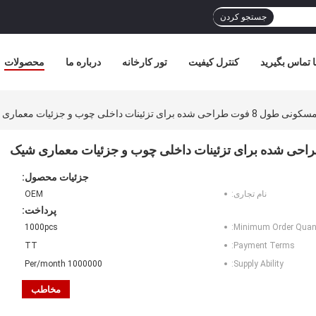
جستجو کردن
ا تماس بگیرید
کنترل کیفیت
تور کارخانه
درباره ما
محصولات
ینات داخلی چوب و جزئیات معماری شیک
جزئیات محصول:
نام تجاری:
OEM
پرداخت:
1000pcs
Minimum Order Quant
TT
Payment Terms:
1000000 Per/month
Supply Ability:
مخاطب