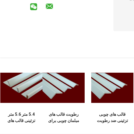
قالب های چوبی
رطوبت قالب های
5.4 متر 5.6 متر
تزئینی ضد رطوبت
مبلمان چوبی برای
تزئینی قالب های
برای ساختمان های
تصمیم گیری
چوبی Damp Proof
تجاری
مسکونی
SGS Certificate