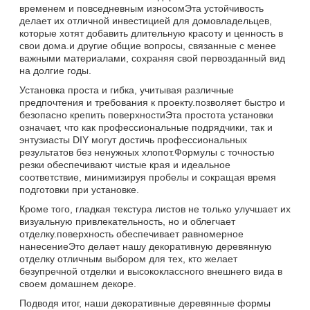
временем и повседневным износомЭта устойчивость
делает их отличной инвестицией для домовладельцев,
которые хотят добавить длительную красоту и ценность в
свои дома.и другие общие вопросы, связанные с менее
важными материалами, сохраняя свой первозданный вид
на долгие годы.
Установка проста и гибка, учитывая различные
предпочтения и требования к проекту.позволяет быстро и
безопасно крепить поверхностиЭта простота установки
означает, что как профессиональные подрядчики, так и
энтузиасты DIY могут достичь профессиональных
результатов без ненужных хлопот.Формулы с точностью
резки обеспечивают чистые края и идеальное
соответствие, минимизируя пробелы и сокращая время
подготовки при установке.
Кроме того, гладкая текстура листов не только улучшает их
визуальную привлекательность, но и облегчает
отделку.поверхность обеспечивает равномерное
нанесениеЭто делает нашу декоративную деревянную
отделку отличным выбором для тех, кто желает
безупречной отделки и высококлассного внешнего вида в
своем домашнем декоре.
Подводя итог, наши декоративные деревянные формы