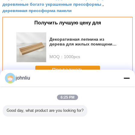
деревянные богато украшенные прессформы
,
деревянная прессформа панели
Получить лучшую цену для
Декоративная лепнина из
дерева для жилых помещений
длиной 8 футов,
предназначенная для
MOQ：
1000pcs
внутренней деревянной
отделки и стильных
архитектурных деталей.
Продолжать
johnliu
Декоративные деревянные прессформы
Больше
6:25 PM
Good day, what product are you looking for?
формы
Влагостойкие
прессформы
Небольшой
Прессф
ного
деревянные
5.4m 5.6m
2400mm
крыт
ельства
прессформы
декоративные
декоративный
консульт
тивные
мебели для
деревянные
деревянный
услуг ук