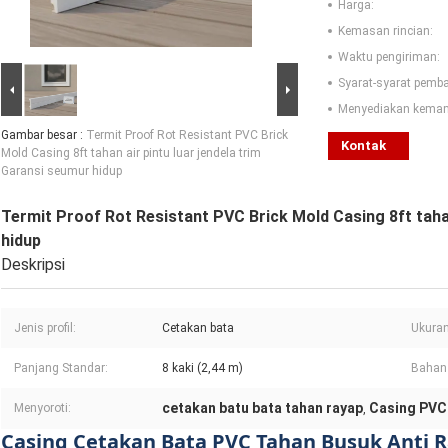
Harga:
Kemasan rincian:
Waktu pengiriman:
Syarat-syarat pemb
Menyediakan kema
Gambar besar :
Termit Proof Rot Resistant PVC Brick
Kontak
Mold Casing 8ft tahan air pintu luar jendela trim
Garansi seumur hidup
Termit Proof Rot Resistant PVC Brick Mold Casing 8ft tahan
hidup
Deskripsi
Jenis profil:
Cetakan bata
Ukuran
Panjang Standar:
8 kaki (2,44 m)
Bahan 
cetakan batu bata tahan rayap
Casing PVC
Menyoroti:
,
Casing Cetakan Bata PVC Tahan Busuk Anti R