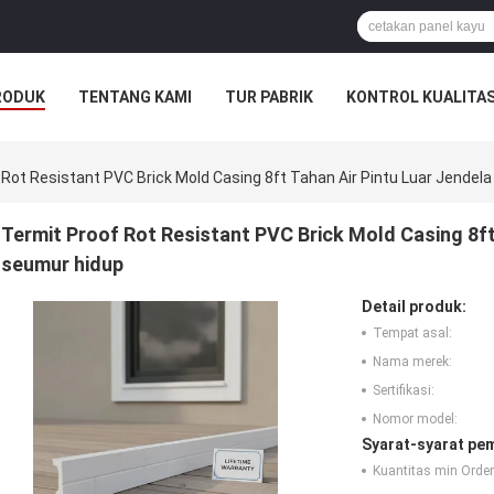
RODUK
TENTANG KAMI
TUR PABRIK
KONTROL KUALITA
 Rot Resistant PVC Brick Mold Casing 8ft Tahan Air Pintu Luar Jendel
Termit Proof Rot Resistant PVC Brick Mold Casing 8ft t
seumur hidup
Detail produk:
Tempat asal:
Nama merek:
Sertifikasi:
Nomor model:
Syarat-syarat pe
Kuantitas min Order