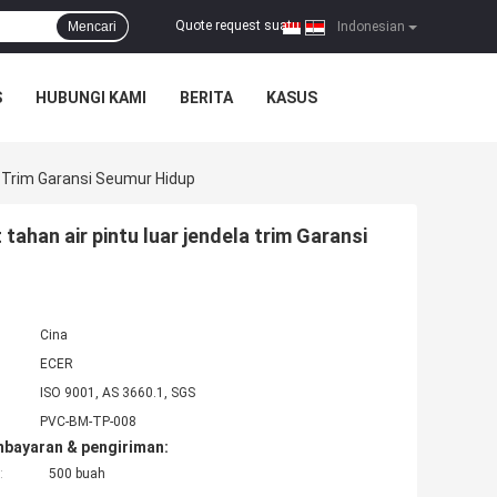
Quote request suatu
Mencari
|
Indonesian
S
HUBUNGI KAMI
BERITA
KASUS
a Trim Garansi Seumur Hidup
ahan air pintu luar jendela trim Garansi
Cina
ECER
ISO 9001, AS 3660.1, SGS
PVC-BM-TP-008
mbayaran & pengiriman:
:
500 buah