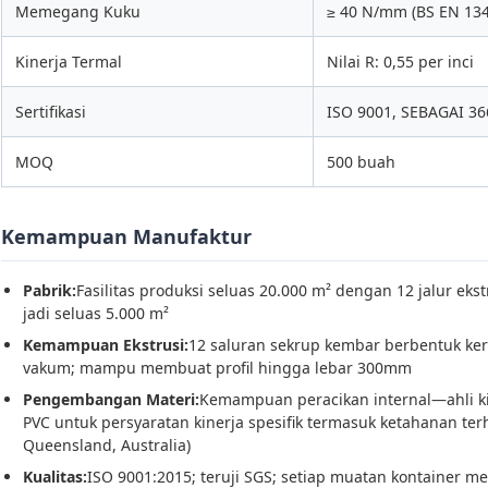
Memegang Kuku
≥ 40 N/mm (BS EN 134
Kinerja Termal
Nilai R: 0,55 per inci
Sertifikasi
ISO 9001, SEBAGAI 36
MOQ
500 buah
Kemampuan Manufaktur
Pabrik:
Fasilitas produksi seluas 20.000 m² dengan 12 jalur ek
jadi seluas 5.000 m²
Kemampuan Ekstrusi:
12 saluran sekrup kembar berbentuk ker
vakum; mampu membuat profil hingga lebar 300mm
Pengembangan Materi:
Kemampuan peracikan internal—ahli 
PVC untuk persyaratan kinerja spesifik termasuk ketahanan terh
Queensland, Australia)
Kualitas:
ISO 9001:2015; teruji SGS; setiap muatan kontainer me