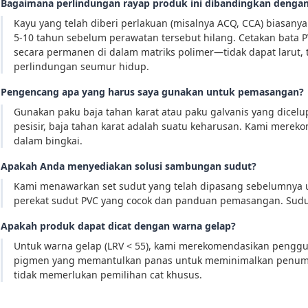
Bagaimana perlindungan rayap produk ini dibandingkan dengan
Kayu yang telah diberi perlakuan (misalnya ACQ, CCA) biasan
5-10 tahun sebelum perawatan tersebut hilang. Cetakan bata PV
secara permanen di dalam matriks polimer—tidak dapat larut,
perlindungan seumur hidup.
Pengencang apa yang harus saya gunakan untuk pemasangan?
Gunakan paku baja tahan karat atau paku galvanis yang dicelu
pesisir, baja tahan karat adalah suatu keharusan. Kami mereko
dalam bingkai.
Apakah Anda menyediakan solusi sambungan sudut?
Kami menawarkan set sudut yang telah dipasang sebelumnya u
perekat sudut PVC yang cocok dan panduan pemasangan. Sudut 
Apakah produk dapat dicat dengan warna gelap?
Untuk warna gelap (LRV < 55), kami merekomendasikan penggu
pigmen yang memantulkan panas untuk meminimalkan penump
tidak memerlukan pemilihan cat khusus.