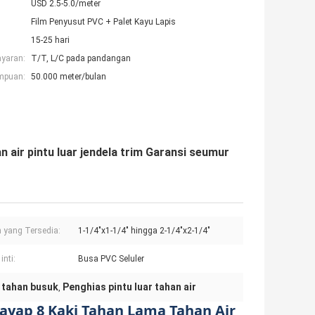
USD 2.5-5.0/meter
Film Penyusut PVC + Palet Kayu Lapis
15-25 hari
ayaran:
T/T, L/C pada pandangan
mpuan:
50.000 meter/bulan
 air pintu luar jendela trim Garansi seumur
 yang Tersedia:
1-1/4"x1-1/4" hingga 2-1/4"x2-1/4"
inti:
Busa PVC Seluler
 tahan busuk
Penghias pintu luar tahan air
,
ayap 8 Kaki Tahan Lama Tahan Air