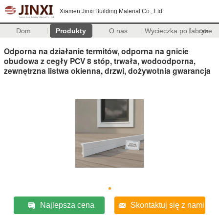
Xiamen Jinxi Building Material Co., Ltd.
Dom
Produkty
O nas
Wycieczka po fabryce
>>
Odporna na działanie termitów, odporna na gnicie
obudowa z cegły PCV 8 stóp, trwała, wodoodporna,
zewnętrzna listwa okienna, drzwi, dożywotnia gwarancja
Najlepsza cena
Skontaktuj się z nami