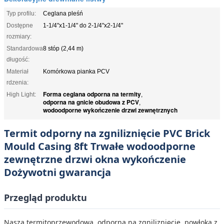
Typ profilu:
Ceglana pleśń
Dostępne
1-1/4"x1-1/4" do 2-1/4"x2-1/4"
rozmiary:
Standardowa
8 stóp (2,44 m)
długość:
Materiał
Komórkowa pianka PCV
rdzenia:
Forma ceglana odporna na termity
High Light:
,
odporna na gnicie obudowa z PCV
,
wodoodporne wykończenie drzwi zewnętrznych
Termit odporny na zgniliznięcie PVC Brick
Mould Casing 8ft Trwałe wodoodporne
zewnętrzne drzwi okna wykończenie
Dożywotni gwarancja
Przegląd produktu
Nasza termitoprzewodowa, odporna na zgniliznięcie, powłoka z