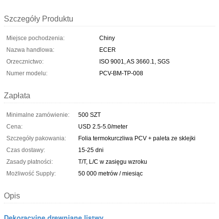
Szczegóły Produktu
Miejsce pochodzenia:
Chiny
Nazwa handlowa:
ECER
Orzecznictwo:
ISO 9001, AS 3660.1, SGS
Numer modelu:
PCV-BM-TP-008
Zapłata
Minimalne zamówienie:
500 SZT
Cena:
USD 2.5-5.0/meter
Szczegóły pakowania:
Folia termokurczliwa PCV + paleta ze sklejki
Czas dostawy:
15-25 dni
Zasady płatności:
T/T, L/C w zasięgu wzroku
Możliwość Supply:
50 000 metrów / miesiąc
Opis
Dekoracyjne drewniane listwy