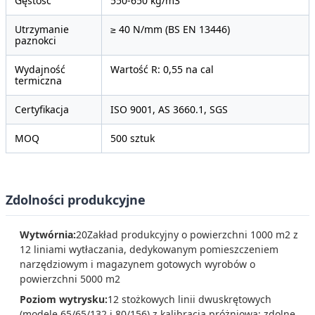
Gęstość
550-650 kg/m3
Utrzymanie
≥ 40 N/mm (BS EN 13446)
paznokci
Wydajność
Wartość R: 0,55 na cal
termiczna
Certyfikacja
ISO 9001, AS 3660.1, SGS
MOQ
500 sztuk
Zdolności produkcyjne
Wytwórnia:
20Zakład produkcyjny o powierzchni 1000 m2 z
12 liniami wytłaczania, dedykowanym pomieszczeniem
narzędziowym i magazynem gotowych wyrobów o
powierzchni 5000 m2
Poziom wytrysku:
12 stożkowych linii dwuskrętowych
(modele 65/65/132 i 80/156) z kalibracją próżniową; zdolne