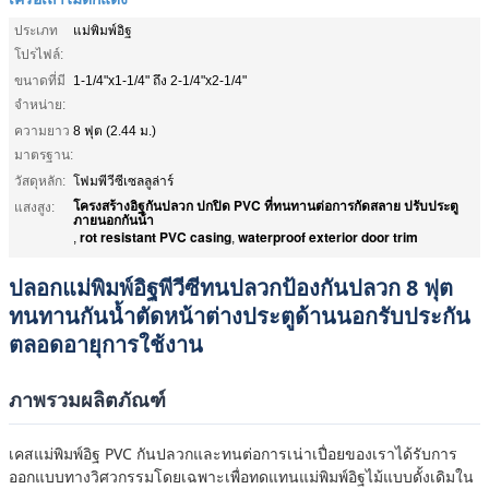
ประเภท
แม่พิมพ์อิฐ
โปรไฟล์:
ขนาดที่มี
1-1/4"x1-1/4" ถึง 2-1/4"x2-1/4"
จำหน่าย:
ความยาว
8 ฟุต (2.44 ม.)
มาตรฐาน:
วัสดุหลัก:
โฟมพีวีซีเซลลูล่าร์
โครงสร้างอิฐกันปลวก ปกปิด PVC ที่ทนทานต่อการกัดสลาย ปรับประตู
แสงสูง:
ภายนอกกันน้ํา
rot resistant PVC casing
waterproof exterior door trim
,
,
ปลอกแม่พิมพ์อิฐพีวีซีทนปลวกป้องกันปลวก 8 ​​ฟุต
ทนทานกันน้ำตัดหน้าต่างประตูด้านนอกรับประกัน
ตลอดอายุการใช้งาน
ภาพรวมผลิตภัณฑ์
เคสแม่พิมพ์อิฐ PVC กันปลวกและทนต่อการเน่าเปื่อยของเราได้รับการ
ออกแบบทางวิศวกรรมโดยเฉพาะเพื่อทดแทนแม่พิมพ์อิฐไม้แบบดั้งเดิมใน