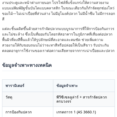
งานประตูและหน้าต่างภายนอก โปรไฟล์ที่แข็งแกร่งให้ความสวยงาม
แบบแม่พิมพ์อิฐขั้นบันไดแบบคลาสสิก ในขณะเดียวกันก็กำจัดทุกช่องโหว่
ของไม้—ไม่เน่าเปื่อยที่ส่วนล่าง ไม่มีอุโมงค์ปลวก ไม่มีน้ำซึม ไม่มีการลอก
สี
แต่ละชิ้นผลิตขึ้นด้วยสารกำจัดปลวกแบบบูรณาการที่ให้การป้องกันถาวร
และไม่ชะล้าง ซึ่งเป็นที่ยอมรับโดยรหัสอาคารในภูมิภาคที่เสี่ยงต่อปลวก
พื้นผิวที่ลงสีพื้นแล้วให้รูปลักษณ์ที่สะอาดและคมชัด ช่วยเพิ่มความ
สวยงามให้กับขอบถนนไม่ว่าจะทาสีหรือปล่อยให้เป็นสีขาว รับประกัน
ตลอดอายุการใช้งานของเราต่อความเสียหายจากการเน่าเปื่อยและปลวก
ข้อมูลจำเพาะทางเทคนิค
พารามิเตอร์
ข้อมูลจำเพาะ
วัสดุ
พีวีซีเซลลูล่าร์ + สารกำจัดปลวก
ครบวงจร
การป้องกันปลวก
เกรดถาวร 1 (AS 3660.1)