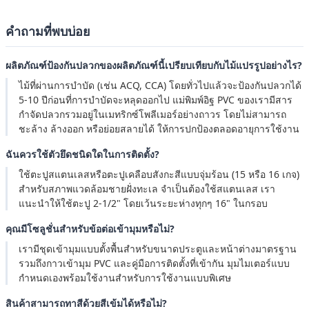
คำถามที่พบบ่อย
ผลิตภัณฑ์ป้องกันปลวกของผลิตภัณฑ์นี้เปรียบเทียบกับไม้แปรรูปอย่างไร?
ไม้ที่ผ่านการบำบัด (เช่น ACQ, CCA) โดยทั่วไปแล้วจะป้องกันปลวกได้
5-10 ปีก่อนที่การบำบัดจะหลุดออกไป แม่พิมพ์อิฐ PVC ของเรามีสาร
กำจัดปลวกรวมอยู่ในเมทริกซ์โพลีเมอร์อย่างถาวร โดยไม่สามารถ
ชะล้าง ล้างออก หรือย่อยสลายได้ ให้การปกป้องตลอดอายุการใช้งาน
ฉันควรใช้ตัวยึดชนิดใดในการติดตั้ง?
ใช้ตะปูสแตนเลสหรือตะปูเคลือบสังกะสีแบบจุ่มร้อน (15 หรือ 16 เกจ)
สำหรับสภาพแวดล้อมชายฝั่งทะเล จำเป็นต้องใช้สแตนเลส เรา
แนะนำให้ใช้ตะปู 2-1/2" โดยเว้นระยะห่างทุกๆ 16" ในกรอบ
คุณมีโซลูชั่นสำหรับข้อต่อเข้ามุมหรือไม่?
เรามีชุดเข้ามุมแบบตั้งพื้นสำหรับขนาดประตูและหน้าต่างมาตรฐาน
รวมถึงกาวเข้ามุม PVC และคู่มือการติดตั้งที่เข้ากัน มุมไมเตอร์แบบ
กำหนดเองพร้อมใช้งานสำหรับการใช้งานแบบพิเศษ
สินค้าสามารถทาสีด้วยสีเข้มได้หรือไม่?