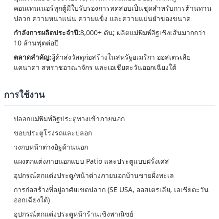
คอนเทนเนอร์ทุกตู้มีใบรับรองการทดสอบเป็นชุดสำหรับการต้านทาน
ปลวก ความหนาแน่น ความแข็ง และความแม่นยำของขนาด
กำลังการผลิตประจำปี:
8,000+ ตัน; ผลิตแม่พิมพ์อิฐเชิงเส้นมากกว่า
10 ล้านฟุตต่อปี
ตลาดสำคัญ:
ผู้ค้าส่งวัสดุก่อสร้างในสหรัฐอเมริกา ออสเตรเลีย
แคนาดา สหราชอาณาจักร และเอเชียตะวันออกเฉียงใต้
การใช้งาน
ปลอกแม่พิมพ์อิฐประตูทางเข้าภายนอก
ขอบประตูโรงรถและปลอก
วงกบหน้าต่างอิฐด้านนอก
แผงตกแต่งภายนอกแบบ Patio และประตูแบบฝรั่งเศส
อุปกรณ์ตกแต่งประตู/หน้าต่างภายนอกบ้านชายฝั่งทะเล
การก่อสร้างที่อยู่อาศัยเขตปลวก (SE USA, ออสเตรเลีย, เอเชียตะวัน
ออกเฉียงใต้)
อุปกรณ์ตกแต่งประตูหน้าร้านเชิงพาณิชย์