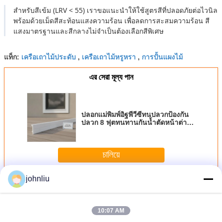
สำหรับสีเข้ม (LRV < 55) เราขอแนะนำให้ใช้สูตรสีที่ปลอดภัยต่อไวนิล
พร้อมด้วยเม็ดสีสะท้อนแสงความร้อน เพื่อลดการสะสมความร้อน สี
แสงมาตรฐานและสีกลางไม่จำเป็นต้องเลือกสีพิเศษ
เครือเถาไม้ประดับ
เครือเถาไม้หรูหรา
การปั้นแผงไม้
แท็ก:
,
,
এর সেরা মূল্য পান
ปลอกแม่พิมพ์อิฐพีวีซีทนปลวกป้องกัน
ปลวก 8 ​​ฟุตทนทานกันน้ำตัดหน้าต่าง
ประตูด้านนอกรับประกันตลอดอายุการ
ใช้งาน
চালিয়ে
johnliu
เครือเถาไม้ตกแต่ง
มากกว่า
10:07 AM