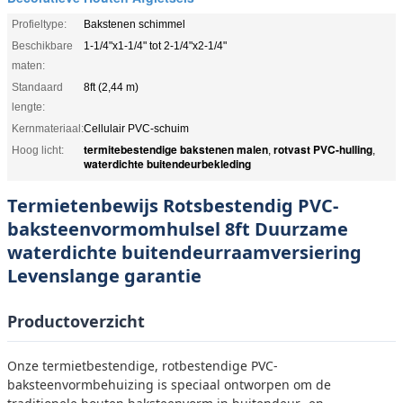
Profieltype:
Bakstenen schimmel
Beschikbare
1-1/4"x1-1/4" tot 2-1/4"x2-1/4"
maten:
Standaard
8ft (2,44 m)
lengte:
Kernmateriaal:
Cellulair PVC-schuim
termitebestendige bakstenen malen
rotvast PVC-hulling
Hoog licht:
,
,
waterdichte buitendeurbekleding
Termietenbewijs Rotsbestendig PVC-
baksteenvormomhulsel 8ft Duurzame
waterdichte buitendeurraamversiering
Levenslange garantie
Productoverzicht
Onze termietbestendige, rotbestendige PVC-
baksteenvormbehuizing is speciaal ontworpen om de