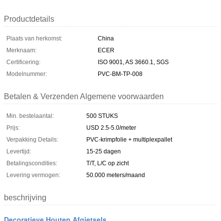
Productdetails
Plaats van herkomst:
China
Merknaam:
ECER
Certificering:
ISO 9001, AS 3660.1, SGS
Modelnummer:
PVC-BM-TP-008
Betalen & Verzenden Algemene voorwaarden
Min. bestelaantal:
500 STUKS
Prijs:
USD 2.5-5.0/meter
Verpakking Details:
PVC-krimpfolie + multiplexpallet
Levertijd:
15-25 dagen
Betalingscondities:
T/T, L/C op zicht
Levering vermogen:
50.000 meters/maand
beschrijving
Decoratieve Houten Afgietsels