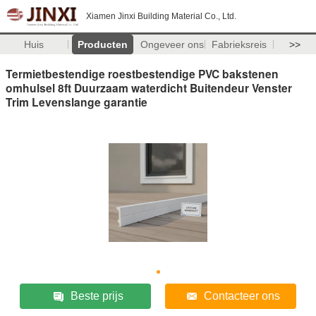
Xiamen Jinxi Building Material Co., Ltd.
Huis
Producten
Ongeveer ons
Fabrieksreis
>>
Termietbestendige roestbestendige PVC bakstenen
omhulsel 8ft Duurzaam waterdicht Buitendeur Venster
Trim Levenslange garantie
Beste prijs
Contacteer ons