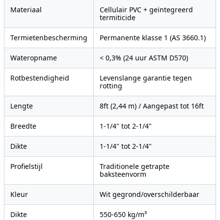
Materiaal
Cellulair PVC + geïntegreerd
termiticide
Termietenbescherming
Permanente klasse 1 (AS 3660.1)
Wateropname
< 0,3% (24 uur ASTM D570)
Rotbestendigheid
Levenslange garantie tegen
rotting
Lengte
8ft (2,44 m) / Aangepast tot 16ft
Breedte
1-1/4" tot 2-1/4"
Dikte
1-1/4" tot 2-1/4"
Profielstijl
Traditionele getrapte
baksteenvorm
Kleur
Wit gegrond/overschilderbaar
Dikte
550-650 kg/m³