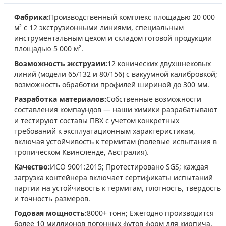
Фабрика:
Производственный комплекс площадью 20 000
м² с 12 экструзионными линиями, специальным
инструментальным цехом и складом готовой продукции
площадью 5 000 м².
Возможность экструзии:
12 конических двухшнековых
линий (модели 65/132 и 80/156) с вакуумной калибровкой;
возможность обработки профилей шириной до 300 мм.
Разработка материалов:
Собственные возможности
составления компаундов — наши химики разрабатывают
и тестируют составы ПВХ с учетом конкретных
требований к эксплуатационным характеристикам,
включая устойчивость к термитам (полевые испытания в
тропическом Квинсленде, Австралия).
Качество:
ИСО 9001:2015; Протестировано SGS; каждая
загрузка контейнера включает сертификаты испытаний
партии на устойчивость к термитам, плотность, твердость
и точность размеров.
Годовая мощность:
8000+ тонн; Ежегодно производится
более 10 миллионов погонных футов форм для кирпича.