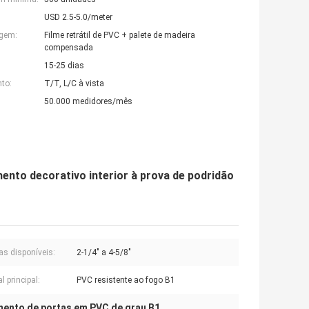
USD 2.5-5.0/meter
agem:
Filme retrátil de PVC + palete de madeira
compensada
15-25 dias
to:
T/T, L/C à vista
50.000 medidores/mês
ento decorativo interior à prova de podridão
as disponíveis:
2-1/4" a 4-5/8"
l principal:
PVC resistente ao fogo B1
ento de portas em PVC de grau B1
,