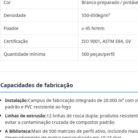
Cor
Branco preparado / pintáve
Densidade
550-650kg/m³
Fixador
≥ 45 N/mm
Certificação
ISO 9001, ASTM E84, GV
Quantidade mínima
500 peças/perfil
Capacidades de fabricação
Instalação:
Campus de fabricação integrado de 20.000 m² com z
padrão e PVC resistente ao fogo
Linhas de extrusão:
12 linhas de rosca dupla; produtos resiste
evitar a contaminação cruzada de compostos padrão
A Biblioteca:
Mais de 500 matrizes de perfil ativo, incluindo mai
desenvolvimento de matriz personalizada em 10-15 dias