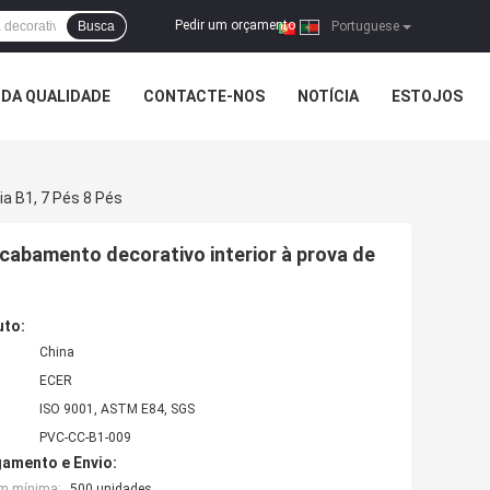
Pedir um orçamento
Busca
|
Portuguese
DA QUALIDADE
CONTACTE-NOS
NOTÍCIA
ESTOJOS
a B1, 7 Pés 8 Pés
cabamento decorativo interior à prova de
uto:
China
ECER
ISO 9001, ASTM E84, SGS
PVC-CC-B1-009
amento e Envio:
em mínima:
500 unidades