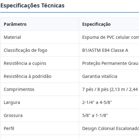
Especificações Técnicas
Parâmetro
Especificação
Material
Espuma de PVC celular com 
Classificação de fogo
B1/ASTM E84 Classe A
Resistência a cupins
Proteção Permanente Grau
Resistência à podridão
Garantia vitalícia
Comprimentos
7 pés / 8 pés (2,13 m / 2,44
Largura
2-1/4" a 4-5/8"
Grossura
5/8" a 1-1/8"
Perfil
Design Colonial Escalonad