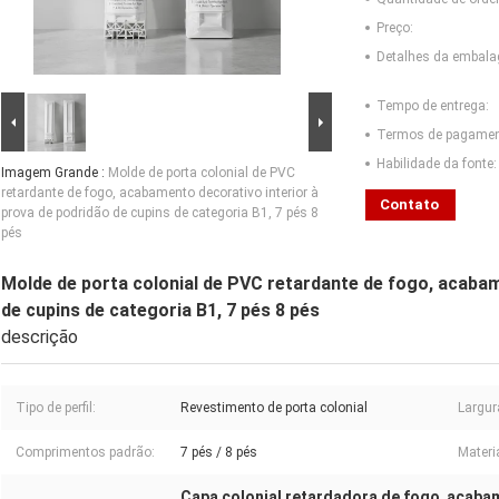
Preço:
Detalhes da embal
Tempo de entrega:
Termos de pagamen
Habilidade da fonte:
Imagem Grande :
Molde de porta colonial de PVC
retardante de fogo, acabamento decorativo interior à
Contato
prova de podridão de cupins de categoria B1, 7 pés 8
pés
Molde de porta colonial de PVC retardante de fogo, acabam
de cupins de categoria B1, 7 pés 8 pés
descrição
Tipo de perfil:
Revestimento de porta colonial
Largur
Comprimentos padrão:
7 pés / 8 pés
Materia
Capa colonial retardadora de fogo
acabam
,