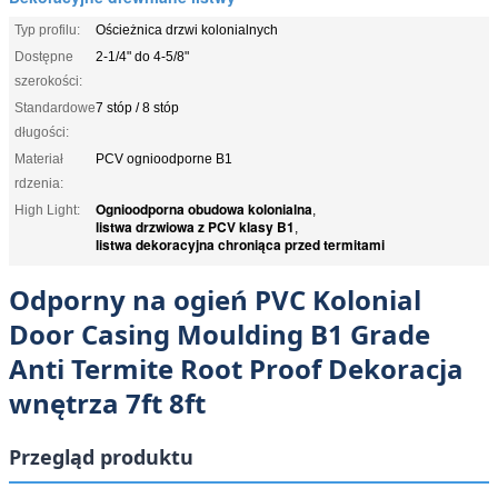
Typ profilu:
Ościeżnica drzwi kolonialnych
Dostępne
2-1/4" do 4-5/8"
szerokości:
Standardowe
7 stóp / 8 stóp
długości:
Materiał
PCV ognioodporne B1
rdzenia:
Ognioodporna obudowa kolonialna
High Light:
,
listwa drzwiowa z PCV klasy B1
,
listwa dekoracyjna chroniąca przed termitami
Odporny na ogień PVC Kolonial
Door Casing Moulding B1 Grade
Anti Termite Root Proof Dekoracja
wnętrza 7ft 8ft
Przegląd produktu