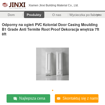
Xiamen Jinxi Building Material Co., Ltd.
Dom
Produkty
O nas
Wycieczka po fabryce
>>
Odporny na ogień PVC Kolonial Door Casing Moulding
B1 Grade Anti Termite Root Proof Dekoracja wnętrza 7ft
8ft
Najlepsza cena
Skontaktuj się z nami