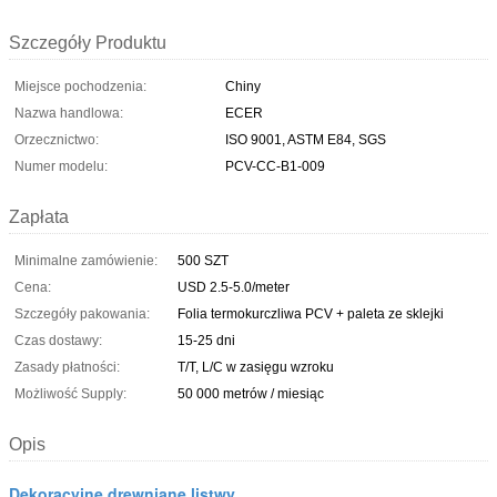
Szczegóły Produktu
Miejsce pochodzenia:
Chiny
Nazwa handlowa:
ECER
Orzecznictwo:
ISO 9001, ASTM E84, SGS
Numer modelu:
PCV-CC-B1-009
Zapłata
Minimalne zamówienie:
500 SZT
Cena:
USD 2.5-5.0/meter
Szczegóły pakowania:
Folia termokurczliwa PCV + paleta ze sklejki
Czas dostawy:
15-25 dni
Zasady płatności:
T/T, L/C w zasięgu wzroku
Możliwość Supply:
50 000 metrów / miesiąc
Opis
Dekoracyjne drewniane listwy